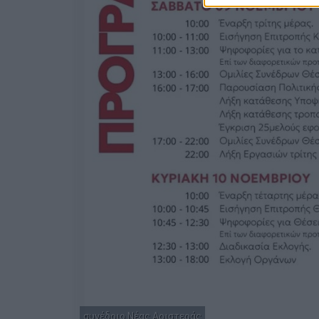
συνέδριο Νέας Αριστεράς