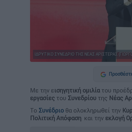
ΙΔΡΥΤΙΚΟ ΣΥΝΕΔΡΙΟ ΤΗΣ ΝΕΑΣ ΑΡΙΣΤΕΡΑΣ (ΓΙΩΡΓ
Προσθέστε
Με την ε
ισηγητική ομιλία
του προέδρ
εργασίες
του
Συνεδρίου
της
Νέας Αρ
Το
Συνέδριο
θα ολοκληρωθεί την
Κυρ
Πολιτική Απόφαση
και την
εκλογή Ο