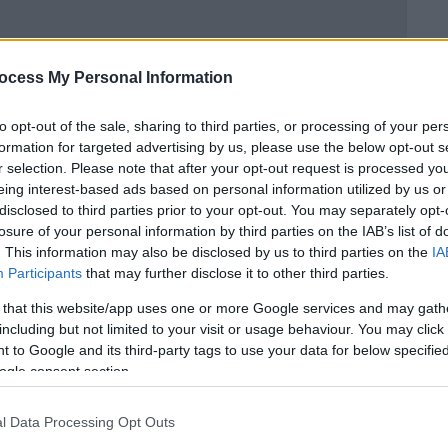
ocess My Personal Information
 επιστροφής στον ΣΥΡΙΖΑ»: Αύριο
ο η Νέα Αριστερά
to opt-out of the sale, sharing to third parties, or processing of your per
formation for targeted advertising by us, please use the below opt-out s
r selection. Please note that after your opt-out request is processed y
Κασσελάκη σε offshore εταιρίες
eing interest-based ads based on personal information utilized by us or
disclosed to third parties prior to your opt-out. You may separately opt-
πήγες στην Επιτροπή Δεοντολογίας;»,
losure of your personal information by third parties on the IAB’s list of
. This information may also be disclosed by us to third parties on the
IA
Participants
that may further disclose it to other third parties.
 that this website/app uses one or more Google services and may gath
including but not limited to your visit or usage behaviour. You may click 
 to Google and its third-party tags to use your data for below specifi
ogle consent section.
l Data Processing Opt Outs