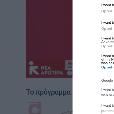
I want t
Opted 
I want t
Opted 
I want 
Advertis
Opted 
I want t
of my P
was col
Opted 
Google 
I want t
Το πρόγραμμα του Συνεδρί
web or d
I want t
purpose