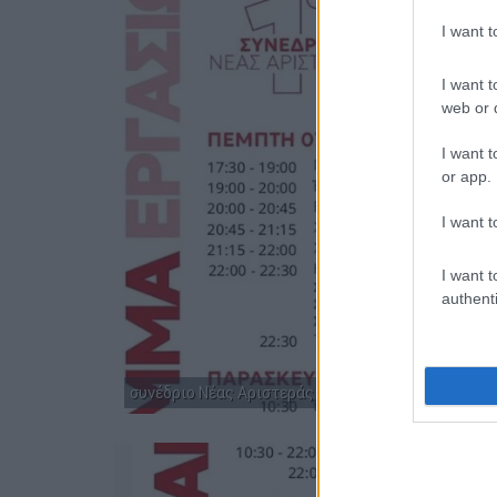
I want 
I want t
web or d
I want t
or app.
I want t
I want t
authenti
συνέδριο Νέας Αριστεράς