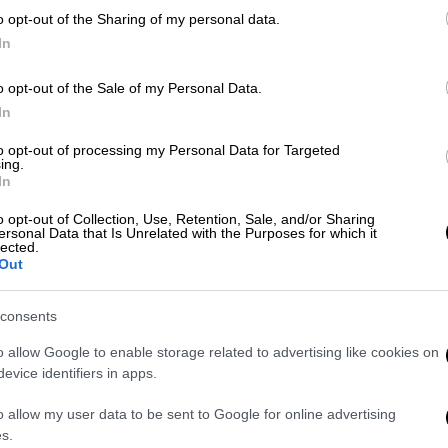
o opt-out of the Sharing of my personal data.
In
o opt-out of the Sale of my Personal Data.
video
In
to opt-out of processing my Personal Data for Targeted
ing.
In
o opt-out of Collection, Use, Retention, Sale, and/or Sharing
ersonal Data that Is Unrelated with the Purposes for which it
lected.
Out
consents
o allow Google to enable storage related to advertising like cookies on
ου
evice identifiers in apps.
o allow my user data to be sent to Google for online advertising
s.