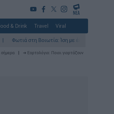
ood & Drink
Travel
Viral
τη Βοιωτία: Ίση με έξι ατομικές βόμβες της Χι
 σήμερα
|
➔ Εορτολόγιο: Ποιοι γιορτάζουν