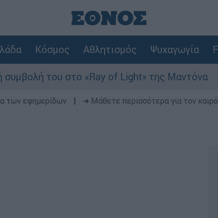
λάδα
Κόσμος
Αθλητισμός
Ψυχαγωγία
F
 στο «Ray of Light» της Μαντόνα
Φωτιά σ
δα των εφημερίδων
|
➔ Μάθετε περισσότερα για τον καιρό