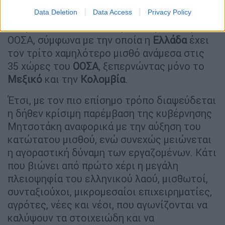
Ρουμανία
, ενώ μας πλησιάζει η
Ουγγαρία
.
Data Deletion
Data Access
Privacy Policy
Ακόμα πιο αποκαλυπτική είναι η έκθεση του
ΟΟΣΑ, σύμφωνα με την οποία η
Ελλάδα
έχει
τον τρίτο χαμηλότερο μισθό ανάμεσα στις
35 χώρες του
ΟΟΣΑ
, ξεπερνώντας μόνο το
Μεξικό
και την
Κολομβία
.
Έτσι, με τον πιο επίσημο τρόπο διαψεύδεται
η δήθεν κρίσιμη παρέμβαση της κυβέρνησης
Μητσοτάκη αναφορικά με την αύξηση του
κατώτατου μισθού, ενώ συνεχώς μειώνεται
η αγοραστική δύναμη των εργαζομένων. Κάτι
που βιώνει από πρώτο χέρι η μεγάλη
πλειοψηφία του ελληνικού λαού, μισθωτοί,
συνταξιούχοι, μικρομεσαίοι επιχειρηματίες,
αγρότες, νέες και νέοι, που αγωνίζονται να
καλύψουν τα στοιχειώδη και να