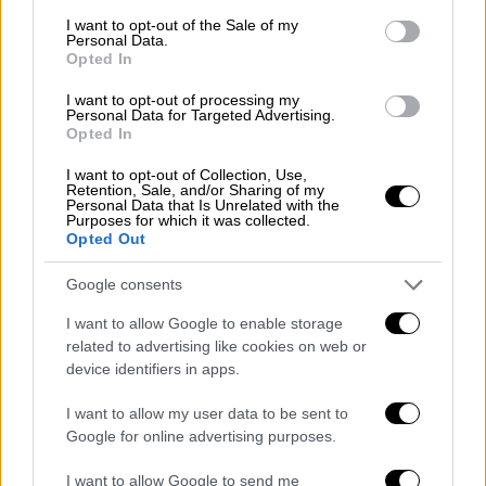
ο τόπος.
consent section.
I want to opt-out of the Sale of my
Personal Data.
Γιατί δεν μας αξίζει ένα μέλλον μειωμένων
Opted In
προσδοκιών, ούτε μια κοινωνία όπου
I want to opt-out of processing my
πρόσβαση στα θεμελιώδη δικαιώματα στην
Personal Data for Targeted Advertising.
Opted In
Υγεία, την Παιδεία, την Πρόνοια,
θα έχουν
μόνο όσοι κι όσες μπορούν να καταβάλλουν
I want to opt-out of Collection, Use,
Retention, Sale, and/or Sharing of my
και το ανάλογο οικονομικό αντίτιμο.
Personal Data that Is Unrelated with the
Purposes for which it was collected.
Opted Out
Ο
ΣΥΡΙΖΑ-ΠΣ θ
α είναι παντού, γιατί οφείλει
να είναι παντού. Δίπλα στον χειμαζόμενο
Google consents
ελληνικό λαό, σε όλους τους αγώνες, μέσα κι
I want to allow Google to enable storage
έξω από τη βουλή. Με θέσεις και με
related to advertising like cookies on web or
προτάσεις, με απαντήσεις και με λύσεις για
device identifiers in apps.
κάθε ζήτημα που απασχολεί την κοινωνία.
Με ένα συγκεκριμένο, κοινωνικά δίκαιο
I want to allow my user data to be sent to
Google for online advertising purposes.
πρόγραμμα, υπέρ των συμφερόντων των
πολιτών και όχι των λίγων και οικονομικά
I want to allow Google to send me