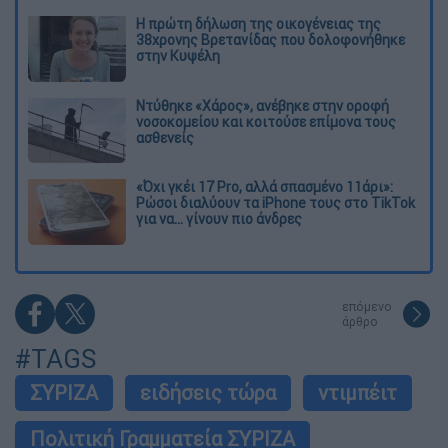
Η πρώτη δήλωση της οικογένειας της
38χρονης Βρετανίδας που δολοφονήθηκε
στην Κυψέλη
Ντύθηκε «Χάρος», ανέβηκε στην οροφή
νοσοκομείου και κοιτούσε επίμονα τους
ασθενείς
«Όχι γκέι 17 Pro, αλλά σπασμένο 11άρι»:
Ρώσοι διαλύουν τα iPhone τους στο TikTok
για να... γίνουν πιο άνδρες
επόμενο
άρθρο
#TAGS
ΣΥΡΙΖΑ
ειδήσεις τώρα
ντιμπέιτ
Πολιτική Γραμματεία ΣΥΡΙΖΑ