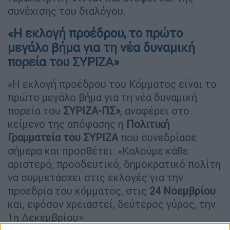
συνέχισης του διαλόγου.
«Η εκλογή προέδρου, το πρώτο
μεγάλο βήμα για τη νέα δυναμική
πορεία του ΣΥΡΙΖΑ»
«Η εκλογή προέδρου του Κόμματος είναι το
πρώτο μεγάλο βήμα για τη νέα δυναμική
πορεία του
ΣΥΡΙΖΑ-ΠΣ»
, αναφέρει στο
κείμενο της απόφασης η
Πολιτική
Γραμματεία του ΣΥΡΙΖΑ
που συνεδρίασε
σήμερα και προσθέτει: «Kαλούμε κάθε
αριστερό, προοδευτικό, δημοκρατικό πολίτη
να συμμετάσχει στις εκλογές για την
προεδρία του κόμματος, στις
24 Νοεμβρίου
και, εφόσον χρειαστεί, δεύτερος γύρος, την
1η Δεκεμβρίου».