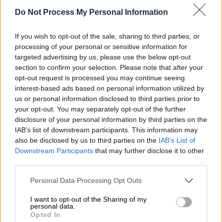
Αναφέρει ακόμη η
Πολιτική Γραμματεία:
«Στο
Do Not Process My Personal Information
Έκτακτο Συνέδριο έκλεισε ένας δύσκολος
κύκλος για το κόμμα μας. Ο
ΣΥΡΙΖΑ-
If you wish to opt-out of the sale, sharing to third parties, or
Προοδευτική Συμμαχία
προχωρά μπροστά, με
processing of your personal or sensitive information for
targeted advertising by us, please use the below opt-out
εξωστρέφεια, σοβαρότητα και προοπτική.
section to confirm your selection. Please note that after your
Ακόμα πιο αποφασισμένος να εκπληρώσει τα
opt-out request is processed you may continue seeing
καθήκοντα και την εντολή που του έδωσε ο
interest-based ads based on personal information utilized by
ελληνικός λαός στις εκλογές. Για ισχυρή και
us or personal information disclosed to third parties prior to
your opt-out. You may separately opt-out of the further
δυναμική αξιωματική αντιπολίτευση,
disclosure of your personal information by third parties on the
ανάχωμα στα αντιλαϊκά σχέδια της
IAB’s list of downstream participants. This information may
κυβέρνησης
Μητσοτάκη
, αλλά και για να
also be disclosed by us to third parties on the
IAB’s List of
αποτελέσει ξανά την ελπίδα και το στήριγμα
Downstream Participants
that may further disclose it to other
third parties.
της μεγάλης κοινωνικής πλειοψηφίας, που
κάθε μέρα που περνά τα βγάζει όλο και πιο
Please note that this website/app uses one or more Google
Personal Data Processing Opt Outs
δύσκολα. Με αξιόπιστη εναλλακτική
services and may gather and store information including but
not limited to your visit or usage behaviour. You may click to
I want to opt-out of the Sharing of my
πρόταση διακυβέρνησης, σε προοδευτική
personal data.
grant or deny consent to Google and its third-party tags to
κατεύθυνση, που έχει ανάγκη η κοινωνία και
Opted In
use your data for below specified purposes in below Google