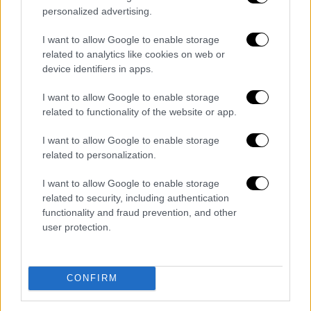
ισχυρών.
personalized advertising.
Οι εκθέσεις του
ΟΟΣΑ
και της
Eurostat
, που
I want to allow Google to enable storage
βλέπουν το φως της δημοσιότητας
related to analytics like cookies on web or
device identifiers in apps.
αποκαλύπτουν την αλήθεια για τους μισθούς
στην Ελλάδα, διαψεύδοντας την «πανηγυρική
I want to allow Google to enable storage
εικόνα» που έχει στήσει η
κυβέρνηση
related to functionality of the website or app.
Μητσοτάκη
, για καθαρά επικοινωνιακούς
I want to allow Google to enable storage
λόγους.
related to personalization.
Σύμφωνα με την Eurostat, ο μέσος μισθός
I want to allow Google to enable storage
πλήρους απασχόλησης αυξήθηκε το 2023
related to security, including authentication
συγκριτικά με το 2022, όμως το ποσοστό
functionality and fraud prevention, and other
ήταν χαμηλότερο σε σχέση με τις υπόλοιπες
user protection.
ευρωπαϊκές χώρες. Έτσι, η
Ελλάδα
πέφτει
ακόμα περισσότερο στην κατάταξη,
CONFIRM
καταλαμβάνοντας πλέον την 3η θέση από το
τέλος, αφού μας ξεπερνά η
Πολωνία
και η