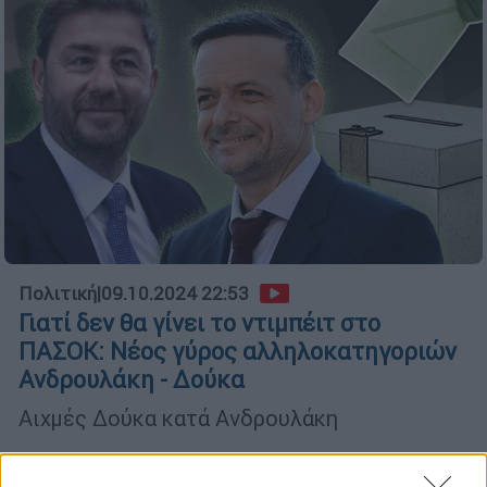
Πολιτική
|
09.10.2024 22:53
Γιατί δεν θα γίνει το ντιμπέιτ στο
ΠΑΣΟΚ: Νέος γύρος αλληλοκατηγοριών
Ανδρουλάκη - Δούκα
Αιχμές Δούκα κατά Ανδρουλάκη