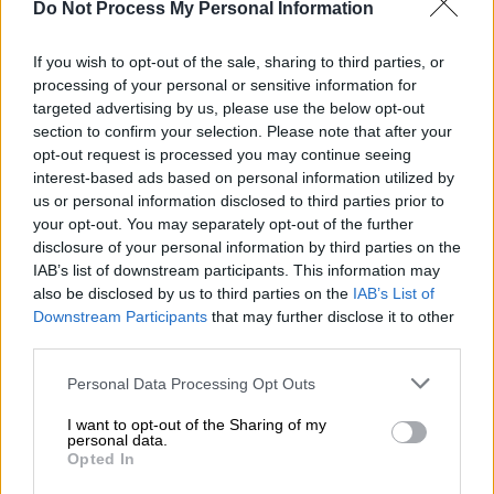
Do Not Process My Personal Information
If you wish to opt-out of the sale, sharing to third parties, or
processing of your personal or sensitive information for
targeted advertising by us, please use the below opt-out
section to confirm your selection. Please note that after your
opt-out request is processed you may continue seeing
interest-based ads based on personal information utilized by
us or personal information disclosed to third parties prior to
your opt-out. You may separately opt-out of the further
disclosure of your personal information by third parties on the
IAB’s list of downstream participants. This information may
also be disclosed by us to third parties on the
IAB’s List of
Downstream Participants
that may further disclose it to other
Πολιτική
|
08.10.2024 19:36
third parties.
Πότε θα γίνει η τηλεοπτική
Please note that this website/app uses one or more Google
Personal Data Processing Opt Outs
«αναμέτρηση» Ανδρουλάκη και Δούκα -
services and may gather and store information including but
Πώς θα επηρεάσει το ντιμπέιτ το
not limited to your visit or usage behaviour. You may click to
I want to opt-out of the Sharing of my
personal data.
αποτέλεσμα των εκλογών
grant or deny consent to Google and its third-party tags to
Opted In
use your data for below specified purposes in below Google
Σε πολύ καλό κλίμα η συνάντηση των