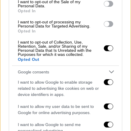
consent section.
I want to opt-out of the Sale of my
εκπροσώπων των δύο υποψήφιων για την
Personal Data.
Opted In
προεδρία του κόμματος
I want to opt-out of processing my
Personal Data for Targeted Advertising.
Opted In
I want to opt-out of Collection, Use,
Retention, Sale, and/or Sharing of my
Personal Data that Is Unrelated with the
Purposes for which it was collected.
Opted Out
Google consents
I want to allow Google to enable storage
related to advertising like cookies on web or
device identifiers in apps.
I want to allow my user data to be sent to
Google for online advertising purposes.
Πολιτική
|
25.09.2024 00:11
I want to allow Google to send me
Ντιμπέιτ για εκλογές στο ΠΑΣΟΚ:
personalized advertising.