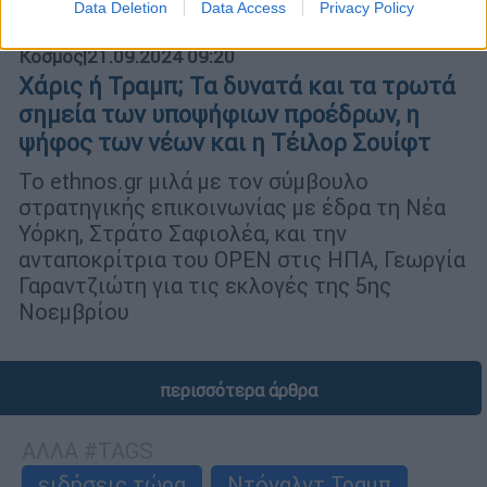
Data Deletion
Data Access
Privacy Policy
Κόσμος
|
21.09.2024 09:20
Χάρις ή Τραμπ; Τα δυνατά και τα τρωτά
σημεία των υποψήφιων προέδρων, η
ψήφος των νέων και η Τέιλορ Σουίφτ
Το ethnos.gr μιλά με τον σύμβουλο
στρατηγικής επικοινωνίας με έδρα τη Νέα
Υόρκη, Στράτο Σαφιολέα, και την
ανταποκρίτρια του OPEN στις ΗΠΑ, Γεωργία
Γαραντζιώτη για τις εκλογές της 5ης
Νοεμβρίου
περισσότερα άρθρα
ΑΛΛΑ #TAGS
ειδήσεις τώρα
Ντόναλντ Τραμπ