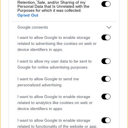
Retention, Sale, and/or Sharing of my
είναι καλώς καμωμένα. Προσπάθησαν να
Personal Data that Is Unrelated with the
Purposes for which it was collected.
κάνουν το ίδιο και με την
υπόθεση των
Opted Out
υποκλοπών
. Είναι ένοχοι διότι συγκάλυψαν,
δεν δέχονται να ελεγχθούν για την
Google consents
συγκάλυψη
. Είναι ένοχοι γιατί καταφεύγουν
I want to allow Google to enable storage
σε χυδαιολογίες και να επιτίθενται σε
related to advertising like cookies on web or
γονείς και συγγενείς, γιατί απαξιώνουν τους
device identifiers in apps.
νεκρούς και τους επιζώντες. Η υπόθεση του
I want to allow my user data to be sent to
λαθρεμπορίου που είναι πρόδηλη οφείλει να
Google for online advertising purposes.
εξηγήσει – δεν μιλώ για τους συγγενείς. Δεν
έχει καμία σοβαρότητα αυτό που λέει ο κ.
I want to allow Google to send me
personalized advertising.
Δέδες
. Όσοι ισχυρίζονται ότι δεν υπήρχε
παράνομο φορτίο να εξηγήσουν γιατί το
I want to allow Google to enable storage
ισχυρίζονται, γιατί το παράνομο φορτίο και
related to analytics like cookies on web or
το εύφλεκτο υλικό που δεν ήταν
device identifiers in apps.
καταγεγραμμένο έχει εντοπιστεί με βάση
I want to allow Google to enable storage
εργαστηριακές εξετάσεις», συμπλήρωσε.
related to functionality of the website or app.