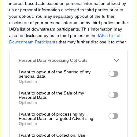
interest-based ads based on personal information utilized by
αδιανόητο αυτό που έχει συμβεί σε αυτούς
us or personal information disclosed to third parties prior to
τους
ανθρώπους
που έχουν χαλάσει τα
your opt-out. You may separately opt-out of the further
αγαπημένα τους πρόσωπα και ανακαλύπτουν
disclosure of your personal information by third parties on the
IAB’s list of downstream participants. This information may
μέρα με την μέρα άλλη μία
εγκληματική
also be disclosed by us to third parties on the
IAB’s List of
πτυχή
. Όλοι γνώριζαν από τους επιτελείς
Downstream Participants
that may further disclose it to other
και είχαν πιο ψηλά το κέρδος από την
third parties.
ανθρώπινη ζωή. όλοι γνώριζαν ότι έβαζαν
Please note that this website/app uses one or more Google
Personal Data Processing Opt Outs
τον κόσμο σε μία διαδρομή θανάτου και αυτό
services and may gather and store information including but
θα πει ανθρωποκτονία με ενδεχόμενο δόλο
not limited to your visit or usage behaviour. You may click to
I want to opt-out of the Sharing of my
personal data.
αλλά και έκθεση σε βαθμό κακουργήματος.
grant or deny consent to Google and its third-party tags to
Opted In
use your data for below specified purposes in below Google
Είναι αδικήματα για τα οποία δεν έχει
consent section.
I want to opt-out of the Sale of my
ασκηθεί ακόμη δίωξη ενώ πρέπει και
Personal Data.
οφείλει ο ανακριτής να προχωρήσει. Είναι
Opted In
αδικήματα που πρέπει να γίνει
I want to opt-out of processing my
Προανακριτική
και δεν έχει γίνει. Ενώ έχουν
Personal Data for Targeted Advertising.
Opted In
ομολογήσει ότι υπήρχε παράνομο φορτίο,
προφασίζονται ότι δεν υπήρχε και ότι όλα
I want to opt-out of Collection, Use,