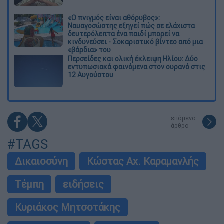
«Ο πνιγμός είναι αθόρυβος»:
Ναυαγοσώστης εξηγεί πώς σε ελάχιστα
δευτερόλεπτα ένα παιδί μπορεί να
κινδυνεύσει - Σοκαριστικό βίντεο από μια
«βάρδια» του
Περσείδες και ολική έκλειψη Ηλίου: Δύο
εντυπωσιακά φαινόμενα στον ουρανό στις
12 Αυγούστου
επόμενο
άρθρο
#TAGS
Δικαιοσύνη
Κώστας Αχ. Καραμανλής
Τέμπη
ειδήσεις
Κυριάκος Μητσοτάκης