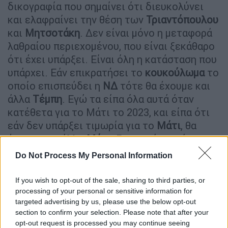
δικογραφία που σημαίνει ότι διευκολύνει
και ελαφραίνει την θέση των
Τριαντόπουλου
και
Μητσοτάκη
. Δεν είναι μόνο η μεταφορά
λαθραίου περιεχομένου, που είναι ξεκάθαρο
ότι έχει υπάρξει. Είναι όλη η κατάσταση που
υπάρχει. Εάν επικρατήσει το
κουκούλωμα
το
οποίο επισπεύδει η
ΝΔ
τότε θα έχουμε και
άλλα
Τέμπη
. Εγώ τα είπα όλα αυτά όταν
κατέθετα για το Μάτι το 2023, και είπα ότι
εάν δεν υπάρξει τιμωρία για το
Μάτι
, θα
έχουμε και άλλο
Μάτι
. Για το μάτι υπάρχει
τεράστια ευθύνη στον κ. Μητσοτάκη που δεν
Do Not Process My Personal Information
έκαναν ούτε εξεταστική ούτε
Προανακριτική
. Δεν υπάρχει περίπτωση ως
If you wish to opt-out of the sale, sharing to third parties, or
Πλεύση Ελευθερίας
να αφήσουμε να πέσει
processing of your personal or sensitive information for
targeted advertising by us, please use the below opt-out
κάτω αυτή η υπόθεση».
section to confirm your selection. Please note that after your
opt-out request is processed you may continue seeing
«Δεν υπάρχει γονιός που δεν
αγωνιά
, είναι