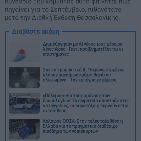
συνέδριο του κόμματος αυτό φαίνεται πως
πηγαίνει για το Σεπτέμβριο, πιθανότατα
μετά την Διεθνή Έκθεση Θεσσαλονίκης.
Διαβάστε ακόμη
Δημιούργησαν με AI νέους ιούς μέσα σε
λίγες ώρες - Γιατί προβληματίζονται οι
επιστήμονες
Σαν το τρομακτικό It: 15χρονο ντυμένος
κλόουν μαχαίρωσε μέχρι θανάτου
ηλικιωμένο - Τον κατέγραψε κάμερα
«Πόλεμος» για τους χρόνους των
δρομολογίων: Τα σωματεία απαντούν στις
καταγγελίες, οι παρατάξεις περνούν στην
αντεπίθεση
Κόλαφος ΟΟΣΑ: Στην τελευταία θέση η
Ελλάδα για το πραγματικό διαθέσιμο
εισόδημα των νοικοκυριών