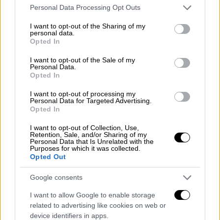
μεταξύ άλλων θα συζητηθεί νομοσχέδιο του
Please note that this website/app uses one or more Google
Personal Data Processing Opt Outs
services and may gather and store information including but
υπουργείου Μεταφορών για τους
not limited to your visit or usage behaviour. You may click to
I want to opt-out of the Sharing of my
σιδηροδρόμους. Παράλληλα ο
Κυριάκος
personal data.
grant or deny consent to Google and its third-party tags to
Opted In
Μητσοτάκης
σκοπεύει να συνεχίσει τον
use your data for below specified purposes in below Google
κύκλο επισκέψεων του στα υπουργεία και θα
consent section.
I want to opt-out of the Sale of my
Personal Data.
μεταβεί την Τετάρτη στο υπουργείο
Opted In
Πολιτικής Προστασίας. Το πρόγραμμα
I want to opt-out of processing my
περιλαμβάνει και ένα ταξίδι στη Βαλένθια
Personal Data for Targeted Advertising.
στις 29 και 30 του μήνα για το συνέδριο του
Opted In
Ευρωπαϊκού Λαϊκού Κόμματος
.
I want to opt-out of Collection, Use,
Retention, Sale, and/or Sharing of my
Έμφαση δίνεται και σε ένα νέο κύκλο
Personal Data that Is Unrelated with the
Purposes for which it was collected.
περιοδειών του πρωθυπουργού, καθώς το
Opted Out
τελευταίο διάστημα έχουν αυξηθεί οι
Google consents
επισκέψεις σε γειτονιές της Αθήνας αλλά
και οι περιοδείες στην περιφέρεια. Πάντως
I want to allow Google to enable storage
απο το «γαλάζιο» στρατόπεδο κλείνουν τα
related to advertising like cookies on web or
device identifiers in apps.
σενάρια για πρόωρες εκλογές, με