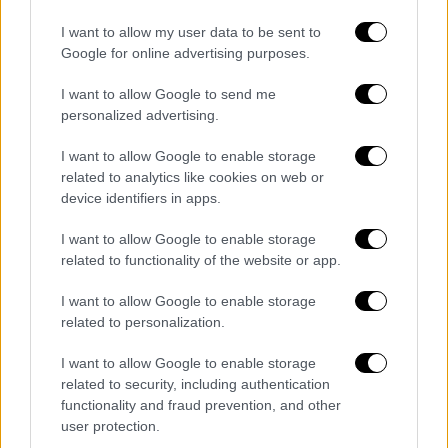
κυβερνητικές πηγές να σημειώνουν πως ο
I want to allow my user data to be sent to
Κυριάκος Μητσοτάκης
θέλει να μεταφέρει ο
Google for online advertising purposes.
ίδιος δια ζώσης στους πολίτες όσα
I want to allow Google to send me
υλοποιούνται και να ακούσει τα
personalized advertising.
δικαιολογημένα παράπονα που μπορεί να
έχουν ώστε να δοθεί βάρος για την εξεύρεση
I want to allow Google to enable storage
λύσεων.
related to analytics like cookies on web or
device identifiers in apps.
«Σταθερότητα ή περιπέτειες;» λέει η
I want to allow Google to enable storage
κυβέρνηση
related to functionality of the website or app.
Σε μια σειρά από δημόσιες παρεμβάσεις του
I want to allow Google to enable storage
το τελευταίο διάστημα ο πρωθυπουργός
related to personalization.
επαναλαμβάνει την σημασία που έχει η
I want to allow Google to enable storage
σταθερότητα σε μία εποχή μεγάλων
related to security, including authentication
γεωπολιτικών και οικονομικών
functionality and fraud prevention, and other
αναταράξεων. Στο δρόμο προς τις επόμενες
user protection.