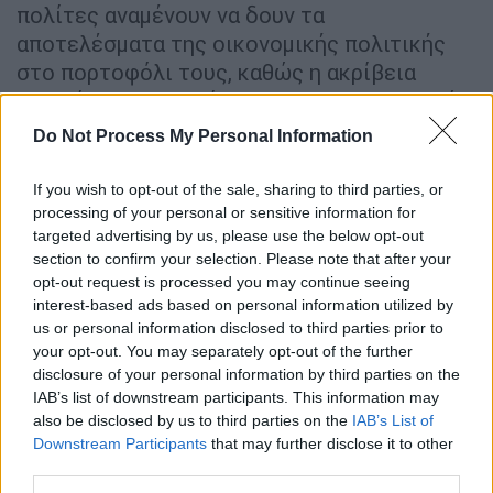
πολίτες αναμένουν να δουν τα
αποτελέσματα της οικονομικής πολιτικής
στο πορτοφόλι τους, καθώς η ακρίβεια
συνεχίζει να ροκανίζει τους οικογενειακούς
προϋπολογισμούς.
Do Not Process My Personal Information
Επομένως στόχος είναι να γεμίσει το καλάθι
If you wish to opt-out of the sale, sharing to third parties, or
της
ΔΕΘ
, που θα περιλαμβάνει στοχευμένα
processing of your personal or sensitive information for
μέτρα για τους μισθούς και τις συντάξεις
targeted advertising by us, please use the below opt-out
αλλά και μειώσεις φόρων. Μέχρι τότε
section to confirm your selection. Please note that after your
opt-out request is processed you may continue seeing
βέβαια θα ανακοινώνονται επιμέρους μέτρα
interest-based ads based on personal information utilized by
με κοινωνικό πρόσημο για συγκεκριμένες
us or personal information disclosed to third parties prior to
ομάδες, ενώ ένα μπαράζ νομοσχεδίων θα
your opt-out. You may separately opt-out of the further
πάρει το δρόμο για τη
Βουλή
αμέσως μετά
disclosure of your personal information by third parties on the
IAB’s list of downstream participants. This information may
το Πάσχα.
also be disclosed by us to third parties on the
IAB’s List of
Downstream Participants
that may further disclose it to other
Το επόμενο υπουργικό συμβούλιο
third parties.
αναμένεται να γίνει στις 28 του μήνα και