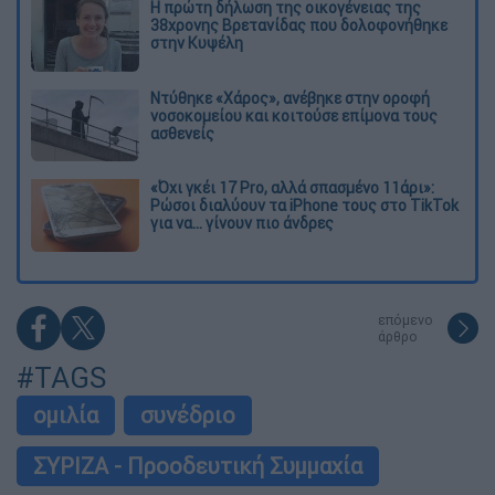
Η πρώτη δήλωση της οικογένειας της
38χρονης Βρετανίδας που δολοφονήθηκε
στην Κυψέλη
Ντύθηκε «Χάρος», ανέβηκε στην οροφή
νοσοκομείου και κοιτούσε επίμονα τους
ασθενείς
«Όχι γκέι 17 Pro, αλλά σπασμένο 11άρι»:
Ρώσοι διαλύουν τα iPhone τους στο TikTok
για να... γίνουν πιο άνδρες
επόμενο
άρθρο
#TAGS
ομιλία
συνέδριο
ΣΥΡΙΖΑ - Προοδευτική Συμμαχία