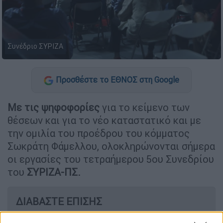
Συνέδριο ΣΥΡΙΖΑ
Προσθέστε το ΕΘΝΟΣ στη Google
Με τις ψηφοφορίες
για το κείμενο των
θέσεων και για το νέο καταστατικό και με
την ομιλία του προέδρου του κόμματος
Σωκράτη Φάμελλου, ολοκληρώνονται σήμερα
οι εργασίες του τετραήμερου 5ου Συνεδρίου
του
ΣΥΡΙΖΑ-ΠΣ.
ΔΙΑΒΑΣΤΕ ΕΠΙΣΗΣ
Πολιτική
|
15.06.2025 10:55