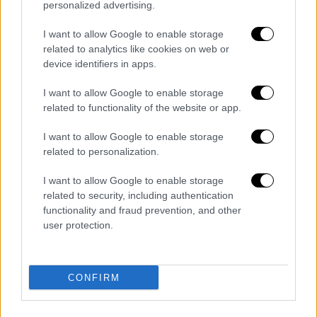
personalized advertising.
κύκλο διαβουλεύσεων στο εσωτερικό του
κόμματος. Στον Χρήστος Σπίρτζη απάντησε
I want to allow Google to enable storage
συνολικά ο
Σωκράτης
Φάμελλος
ο οποίος
related to analytics like cookies on web or
device identifiers in apps.
ξεκαθάρισε ότι το Συνέδριο δεν θα
αυτοαναιρεθεί. Αντιπαράθεση υπήρξε και
I want to allow Google to enable storage
μεταξύ του Χρήστου Σπίρτζη και του Παύλου
related to functionality of the website or app.
Πολάκη για το θέμα των επαγγελματικών
I want to allow Google to enable storage
στελεχών. Ο κ. Σπίρτζης κατέθεσε
related to personalization.
τροπολογία στο καταστατικό που να καθιστά
ασυμβίβαστο ανάμεσα στη θέση του
I want to allow Google to enable storage
επαγγελματικού στελέχους και του μέλους
related to security, including authentication
functionality and fraud prevention, and other
των καθοδηγητικών οργάνων.
Ο Παύλος
user protection.
Πολάκης τον κατηγόρησε για «άκρατο
λαϊκισμό» υποστηρίζοντας ότι δεν υπάρχει
σύγχρονο κόμμα δίχως επαγγελματικά
CONFIRM
στελέχη.