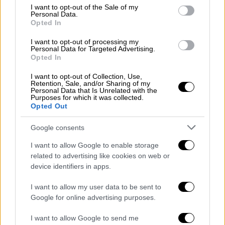
Θέσεων στήριξε και ο Νίκος Παππάς ο
consent section.
I want to opt-out of the Sale of my
Personal Data.
οποίος υποστήριξε ότι το σημαντικό είναι ο
Opted In
έλεγχος του δημοσίου στο τραπεζικό
σύστημα και όχι κατ’ ανάγκη η ιδιοκτησία της
I want to opt-out of processing my
Personal Data for Targeted Advertising.
πλειοψηφίας των μετοχών. Συμβιβασμός
Opted In
προέκυψε για τις αλλαγές στη Δικαιοσύνη.
I want to opt-out of Collection, Use,
Διαφορετική θέση εξέφρασε ο
Παύλος
Retention, Sale, and/or Sharing of my
Personal Data that Is Unrelated with the
Πολάκης
και για το θέμα των συνεργασιών
Purposes for which it was collected.
Opted Out
των αριστερών και προοδευτικών δυνάμεων
ασκώντας κριτική στα κόμματα του χώρου,
Google consents
ενώ επιτέθηκε στον
Διονύση
Τεμπονέρα
που
I want to allow Google to enable storage
άσκησε κριτική για την περίοδο Κασσελάκη.
related to advertising like cookies on web or
device identifiers in apps.
Συνολική διαφωνία κατέθεσε ο
Χρήστος
Σπίρτζης
ο οποίος υποστήριξε ότι δεν
I want to allow my user data to be sent to
υπήρξε επαρκής διάλογος πριν το Συνέδριο
Google for online advertising purposes.
και πρόσθεσε ότι οι θέσεις που θα
I want to allow Google to send me
ψηφιστούν θα πρέπει να τεθούν για έναν νέο