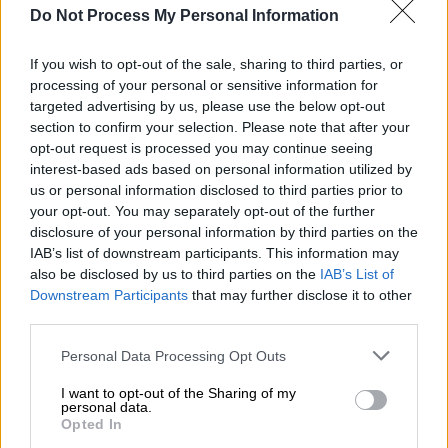
Do Not Process My Personal Information
Μητσοτάκης: Ανησυχία για τις
εξελίξεις στη Μέση Ανατολή -
If you wish to opt-out of the sale, sharing to third parties, or
Απαιτείται αυτοσυγκράτηση
processing of your personal or sensitive information for
targeted advertising by us, please use the below opt-out
section to confirm your selection. Please note that after your
opt-out request is processed you may continue seeing
interest-based ads based on personal information utilized by
Η διαφοροποίηση Πολάκη και η
us or personal information disclosed to third parties prior to
διαφωνία Σπίρτζη
your opt-out. You may separately opt-out of the further
disclosure of your personal information by third parties on the
Χθες καταγράφηκε η διαφοροποίηση του
IAB’s list of downstream participants. This information may
Παύλου Πολάκη
ο οποίος κατέθεσε
also be disclosed by us to third parties on the
IAB’s List of
Downstream Participants
that may further disclose it to other
διαφορετική πρόταση από της Επιτροπής
third parties.
Θέσεων για το θέμα της επανάκτησης της
ιδιοκτησίας της Εθνικής Τράπεζας από το
Please note that this website/app uses one or more Google
Personal Data Processing Opt Outs
services and may gather and store information including but
Δημόσιο, αλλά και δημόσιων υποδομών
not limited to your visit or usage behaviour. You may click to
I want to opt-out of the Sharing of my
όπως τα περιφερειακά λιμάνια και
personal data.
grant or deny consent to Google and its third-party tags to
Opted In
αεροδρόμια. Την πρόταση της Επιτροπή
use your data for below specified purposes in below Google