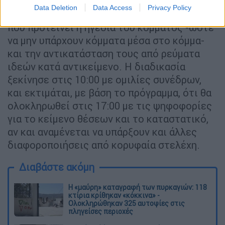
Χαμηλής έντασης
διαφωνία
υπάρχει γύρω
Data Deletion
Data Access
Privacy Policy
από το θέμα της κατάργησης των τάσεων
που προτείνει η ηγεσία του κόμματος -ώστε
να μην υπάρχουν κόμματα μέσα στο κόμμα-
και την αντικατάσταση τους από ρεύματα
ιδεών κατά αντικείμενο. Η διαδικασία
ξεκίνησε στις 10:00 με ομιλίες συνέδρων,
και εκτιμάται, με βάση το πρόγραμμα, ότι θα
ολοκληρωθεί στις 17:00 με τις ψηφοφορίες
για το κείμενο θέσεων και το καταστατικό,
αν και αναμένεται να υπάρξουν και άλλες
διαφοροποιήσεις από κορυφαία στελέχη.
Διαβάστε ακόμη
Η «μαύρη» καταγραφή των πυρκαγιών: 118
κτίρια κρίθηκαν «κόκκινα» -
Ολοκληρώθηκαν 325 αυτοψίες στις
πληγείσες περιοχές