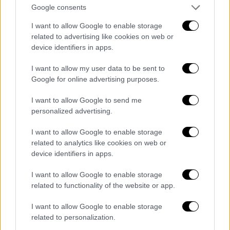
Google consents
τελευταίων 17 ετών,
σχεδόν 10 μονάδες
κάτω από το 2019. Μέσα σε 6 χρόνια έχουν
I want to allow Google to enable storage
δημιουργηθεί πάνω από 500.000 νέες θέσεις
related to advertising like cookies on web or
device identifiers in apps.
εργασίας και συνεχίζουμε, με στόχο
καλύτερους μισθούς και περισσότερες
I want to allow my user data to be sent to
ευκαιρίες. Ασφαλώς, σε μία ανοιχτή
Google for online advertising purposes.
παγκόσμια οικονομία, πάντα θα φεύγουν και
I want to allow Google to send me
θα επιστρέφουν άνθρωποι. Το ζήτημα είναι
personalized advertising.
να έχουμε θετικό ισοζύγιο, δηλαδή να
γυρίζουν πίσω περισσότεροι από όσους
I want to allow Google to enable storage
related to analytics like cookies on web or
φεύγουν. Για πρώτη φορά από το 2022, το
device identifiers in apps.
έχουμε πετύχει: σύμφωνα με την Eurostat,
από τους 660.000 που έφυγαν από τη χώρα
I want to allow Google to enable storage
μας την περίοδο 2022-2023
, έχουν ήδη
related to functionality of the website or app.
επιστρέψει 420.000.
Και το ενδιαφέρον
I want to allow Google to enable storage
παραμένει ισχυρό, όπως δείχνει η μεγάλη
related to personalization.
συμμετοχή στις εκδηλώσεις «REBRAIN