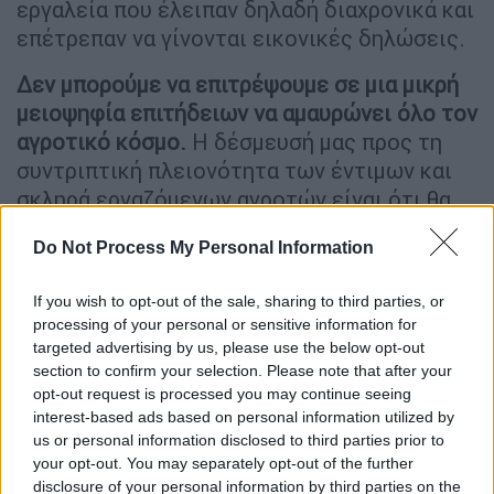
εργαλεία που έλειπαν δηλαδή διαχρονικά και
επέτρεπαν να γίνονται εικονικές δηλώσεις.
Δεν μπορούμε να επιτρέψουμε σε μια μικρή
μειοψηφία επιτήδειων να αμαυρώνει όλο τον
αγροτικό κόσμο.
Η δέσμευσή μας προς τη
συντριπτική πλειονότητα των έντιμων και
σκληρά εργαζόμενων αγροτών είναι ότι θα
φτιάξουμε και σε αυτό το πεδίο έναν
Do Not Process My Personal Information
σύγχρονο και αποτελεσματικό οργανισμό
ενισχύσεων διότι το έχουν ανάγκη στον
If you wish to opt-out of the sale, sharing to third parties, or
αγώνα που δίνουν καθημερινά. Ας
processing of your personal or sensitive information for
κατεβάσουν, λοιπόν, τους τόνους όλοι και ας
targeted advertising by us, please use the below opt-out
συνειδητοποιήσουν ότι το πρόβλημα είναι
section to confirm your selection. Please note that after your
opt-out request is processed you may continue seeing
σοβαρό, διαχρονικό και διαρθρωτικό. Μόνο
interest-based ads based on personal information utilized by
ένας όμως, έχει τολμήσει να το αγγίξει και
us or personal information disclosed to third parties prior to
να το θεραπεύσει στη ρίζα του: η κυβέρνηση
your opt-out. You may separately opt-out of the further
της ΝΔ.
disclosure of your personal information by third parties on the