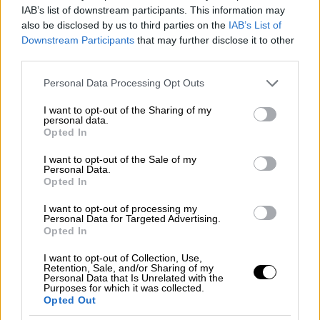
IAB’s list of downstream participants. This information may
Επέστρεψαν στην 420.000 που
also be disclosed by us to third parties on the
IAB’s List of
Downstream Participants
that may further disclose it to other
έφυγαν το 2022-2023
third parties.
Αλλάζω εντελώς κλίμα και πάω σε μια
Please note that this website/app uses one or more Google
Personal Data Processing Opt Outs
κορυφαία προτεραιότητα για την κυβέρνησή
services and may gather and store information including but
not limited to your visit or usage behaviour. You may click to
I want to opt-out of the Sharing of my
μας, αλλά και για τη χώρα: τον
personal data.
grant or deny consent to Google and its third-party tags to
επαναπατρισμό των Ελλήνων του
Opted In
use your data for below specified purposes in below Google
εξωτερικού. Ανθρώπων με υψηλή
consent section.
I want to opt-out of the Sale of my
εξειδίκευση, γνώσεις και εμπειρία που
Personal Data.
Opted In
έφυγαν τα χρόνια της κρίσης
απογοητευμένοι από μία χώρα η οποία
I want to opt-out of processing my
Personal Data for Targeted Advertising.
φαινόταν να οδηγείται σε αδιέξοδο ή διότι
Opted In
πολύ απλά δεν μπορούσαν να βρουν δουλειά
I want to opt-out of Collection, Use,
στην Ελλάδα. Σήμερα, η εικόνα αυτή έχει
Retention, Sale, and/or Sharing of my
αλλάξει. Σύμφωνα με τα πιο πρόσφατα
Personal Data that Is Unrelated with the
Purposes for which it was collected.
στοιχεία
, η ανεργία τον Απρίλιο έπεσε στο
Opted Out
8,3%, το χαμηλότερο ποσοστό των