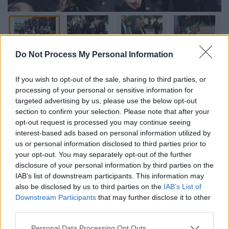
Do Not Process My Personal Information
Προσθέστε το ΕΘΝΟΣ στη Google
If you wish to opt-out of the sale, sharing to third parties, or
Βαριά ατμόσφαιρα και βαθιά συγκίνηση
processing of your personal or sensitive information for
επικρατούν από το πρωί του Σαββάτου (23
targeted advertising by us, please use the below opt-out
Αυγούστου)
στον Ιερό Ναό Κοιμήσεως της
section to confirm your selection. Please note that after your
opt-out request is processed you may continue seeing
Θεοτόκου
στην
Αλεξάνδρεια Ημαθίας
, όπου
interest-based ads based on personal information utilized by
τελείται η εξόδιος ακολουθία του
us or personal information disclosed to third parties prior to
Απόστολου Βεσυρόπουλου
.
your opt-out. You may separately opt-out of the further
disclosure of your personal information by third parties on the
IAB’s list of downstream participants. This information may
ΔΙΑΒΑΣΤΕ ΕΠΙΣΗΣ
also be disclosed by us to third parties on the
IAB’s List of
Downstream Participants
that may further disclose it to other
Πολιτική
|
22.08.2025 08:25
third parties.
Απόστολος Βεσυρόπουλος: «Φώναζαν
Please note that this website/app uses one or more Google
Personal Data Processing Opt Outs