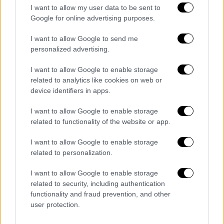
Προέδρου της Δημοκρατίας Κωνσταντίνου
I want to allow my user data to be sent to
Τασούλα, του πρωθυπουργού Κυριάκου
Google for online advertising purposes.
Μητσοτάκη, υπουργών και βουλευτών από
όλη τη Βόρεια Ελλάδα
, ενώ οι αστυνομικές
I want to allow Google to send me
personalized advertising.
αρχές έχουν λάβει αυξημένα μέτρα
ασφαλείας.
I want to allow Google to enable storage
related to analytics like cookies on web or
Για την εξυπηρέτηση των πολιτών και την
device identifiers in apps.
αποφυγή κυκλοφοριακών προβλημάτων,
εφαρμόζονται προσωρινές κυκλοφοριακές
I want to allow Google to enable storage
related to functionality of the website or app.
ρυθμίσεις
γύρω από τον ναό.
I want to allow Google to enable storage
Ο Απόστολος Βεσυρόπουλος
έφυγε από τη
related to personalization.
ζωή την Πέμπτη 21 Αυγούστου
σε ηλικία 59
χρόνων,
από ανακοπή καρδιάς, ενώ έκανε
I want to allow Google to enable storage
οικογενειακές διακοπές
στη Σιθωνία
related to security, including authentication
functionality and fraud prevention, and other
Χαλκιδικής.
user protection.
Διαβάστε ακόμη