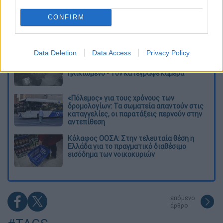
Δημιούργησαν με AI νέους ιούς μέσα σε
CONFIRM
λίγες ώρες - Γιατί προβληματίζονται οι
επιστήμονες
Data Deletion
Data Access
Privacy Policy
Σαν το τρομακτικό It: 15χρονο ντυμένος
κλόουν μαχαίρωσε μέχρι θανάτου
ηλικιωμένο - Τον κατέγραψε κάμερα
«Πόλεμος» για τους χρόνους των
δρομολογίων: Τα σωματεία απαντούν στις
καταγγελίες, οι παρατάξεις περνούν στην
αντεπίθεση
Κόλαφος ΟΟΣΑ: Στην τελευταία θέση η
Ελλάδα για το πραγματικό διαθέσιμο
εισόδημα των νοικοκυριών
επόμενο
άρθρο