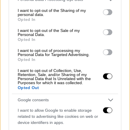
βοήθεια» - Οι τελευταίες δραματικές
services and may gather and store information including but
προσπάθειες να τον επαναφέρουν
not limited to your visit or usage behaviour. You may click to
I want to opt-out of the Sharing of my
personal data.
μετά την ανακοπή
grant or deny consent to Google and its third-party tags to
Opted In
use your data for below specified purposes in below Google
consent section.
I want to opt-out of the Sale of my
Personal Data.
Opted In
Αυξημένα μέτρα ασφαλείας
I want to opt-out of processing my
Personal Data for Targeted Advertising.
Πλήθος κόσμου έχει συγκεντρωθεί για να
Opted In
αποχαιρετήσει τον εκλιπόντα, πρώην
I want to opt-out of Collection, Use,
υφυπουργό και βουλευτή
Ημαθίας
.
Retention, Sale, and/or Sharing of my
Personal Data that Is Unrelated with the
Συγγενείς, φίλοι, πολιτικοί συνεργάτες, αλλά
Purposes for which it was collected.
και απλοί πολίτες καταφθάνουν από νωρίς
,
Opted Out
αποτίοντας φόρο τιμής στον άνθρωπο και
Google consents
πολιτικό
που υπηρέτησε επί σειρά ετών την
τοπική κοινωνία και τη χώρα.
I want to allow Google to enable storage
related to advertising like cookies on web or
Στην τελετή αναμένεται
η παρουσία του
device identifiers in apps.