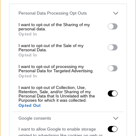
third parties.
πρόκειται για περιοχή που καλύπτεται από
την ευθύνη του ελληνικού σταθμού της
Please note that this website/app uses one or more Google
Personal Data Processing Opt Outs
services and may gather and store information including but
Λήμνου.
not limited to your visit or usage behaviour. You may click to
I want to opt-out of the Sharing of my
personal data.
grant or deny consent to Google and its third-party tags to
Η αντίδραση της Αθήνας
Opted In
use your data for below specified purposes in below Google
consent section.
Η ελληνική πλευρά απάντησε άμεσα με την
I want to opt-out of the Sale of my
Personal Data.
έκδοση αντι-NAVTEX (154/25) από τον
Opted In
σταθμό Λήμνου, επισημαίνοντας ότι η
I want to opt-out of processing my
τουρκική ανακοίνωση δεν έχει ισχύ, καθώς
Personal Data for Targeted Advertising.
Opted In
αναφέρεται σε περιοχή ελληνικής
αρμοδιότητας. Η Αθήνα θα παρακολουθεί
I want to opt-out of Collection, Use,
Retention, Sale, and/or Sharing of my
στενά την πορεία του τουρκικού σκάφους
Personal Data that Is Unrelated with the
Purposes for which it was collected.
και παραμένει σε ετοιμότητα για τυχόν
Opted Out
εξελίξεις επί του πεδίου.
Google consents
Ιδιαίτερη σημασία αποδίδεται στο γεγονός
I want to allow Google to enable storage
ότι το «Πίρι Ρέις» αναμένεται να πλεύσει
related to advertising like cookies on web or