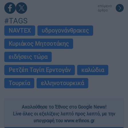
επόμενο
άρθρο
#TAGS
NAVTEX
υδρογονάνθρακες
Κυριάκος Μητσοτάκης
ειδήσεις τώρα
Ρετζέπ Ταγίπ Ερντογάν
καλώδια
Τουρκία
ελληνοτουρκικά
Ακολούθησε το Έθνος στο Google News!
Live όλες οι εξελίξεις λεπτό προς λεπτό, με την
υπογραφή του www.ethnos.gr