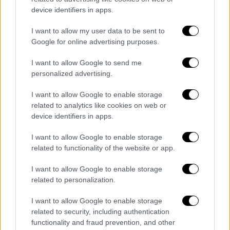
στην ευρύτερη περιοχή της νησίδας
device identifiers in apps.
Καλόγερος, η οποία περιλαμβάνεται σχεδόν
καθ’ όλη τη διάρκεια του έτους σε μόνιμο
I want to allow my user data to be sent to
Google for online advertising purposes.
πεδίο βολής των Ελληνικών Ενόπλων
Δυνάμεων, κάτι που εδώ και χρόνια προκαλεί
I want to allow Google to send me
την έντονη ενόχληση της Άγκυρας.
personalized advertising.
I want to allow Google to enable storage
related to analytics like cookies on web or
device identifiers in apps.
I want to allow Google to enable storage
related to functionality of the website or app.
I want to allow Google to enable storage
related to personalization.
I want to allow Google to enable storage
related to security, including authentication
functionality and fraud prevention, and other
Πίρι Ρέις (Χ)