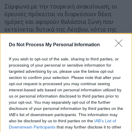
Σύμφωνα με την τουρκική ανακοίνωση, οι
έρευνες πρόκειται να διαρκέσουν δέκα
ημέρες και αφορούν θαλάσσια ζώνη που
εκτείνεται δυτικά της Λέσβου, νότια της
Χίου και μέχρι τη νησίδα Καλόγερος, η οποία
βρίσκεται μεταξύ Χίου και Άνδρου. Αν και το
Do Not Process My Personal Information
«Πίρι Ρέις» έχει τεχνικά τη δυνατότητα να
πραγματοποιήσει τέτοιου είδους έρευνες, η
If you wish to opt-out of the sale, sharing to third parties, or
processing of your personal or sensitive information for
κίνηση της Άγκυρας εγείρει σοβαρά
targeted advertising by us, please use the below opt-out
ζητήματα αρμοδιότητας και κυριαρχίας,
section to confirm your selection. Please note that after your
καθώς το μεγαλύτερο μέρος της
opt-out request is processed you may continue seeing
προαναγγελθείσας πορείας του σκάφους
interest-based ads based on personal information utilized by
us or personal information disclosed to third parties prior to
αφορά περιοχές εντός της ελληνικής
your opt-out. You may separately opt-out of the further
υφαλοκρηπίδας και πλησίον ελληνικών
disclosure of your personal information by third parties on the
χωρικών υδάτων. Παράλληλα, αμφισβητείται
IAB’s list of downstream participants. This information may
και η νομιμότητα έκδοσης της NAVTEX από
also be disclosed by us to third parties on the
IAB’s List of
Downstream Participants
that may further disclose it to other
τον τουρκικό σταθμό Σμύρνης, καθώς