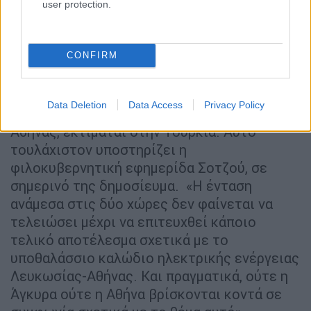
user protection.
Το καλώδιο είναι το πραγματικό
«αγκάθι»
CONFIRM
Ωστόσο, το πραγματικό επίδικο δεν φαίνεται
να είναι το πλοίο αλλά το υποθαλάσσιο
Data Deletion
Data Access
Privacy Policy
καλώδιο ηλεκτρικής ενέργειας
Λευκωσίας-
Αθήνας, εκτιμάται στην Τουρκία. Αυτό
τουλάχιστον υποστηρίζει η
φιλοκυβερνητική εφημερίδα Σοτζού, σε
σημερινό της δημοσίευμα. «Η ένταση
ανάμεσα στις δύο χώρες δεν φαίνεται να
τελειώσει μέχρι να επιτευχθεί κάποιο
τελικό αποτέλεσμα σχετικά με το
υποθαλάσσιο καλώδιο ηλεκτρικής ενέργειας
Λευκωσίας-Αθήνας. Και πραγματικά, ούτε η
Άγκυρα ούτε η Αθήνα βρίσκονται κοντά σε