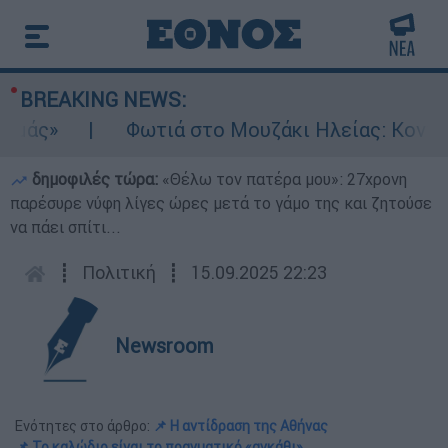
BREAKING NEWS:
Φωτιά στο Μουζάκι Ηλείας: Κοντά στην 
δημοφιλές τώρα:
«Θέλω τον πατέρα μου»: 27χρονη
παρέσυρε νύφη λίγες ώρες μετά το γάμο της και ζητούσε
να πάει σπίτι...
┋
Πολιτική
┋
15.09.2025 22:23
Newsroom
Ενότητες στο άρθρο:
📌 Η αντίδραση της Αθήνας
📌 Το καλώδιο είναι το πραγματικό «αγκάθι»