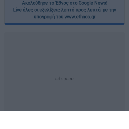
Ακολούθησε το Έθνος στο Google News!
Live όλες οι εξελίξεις λεπτό προς λεπτό, με την
υπογραφή του www.ethnos.gr