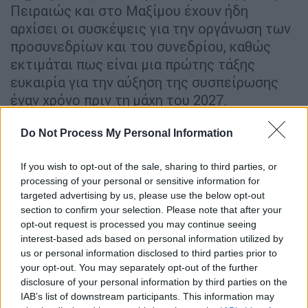
Πειραιώς και στο Μαξίμου έχουν ήδη
αρχίσει οι συσκέψεις για την οργάνωση των
προσυνεδρίων και του συνεδρίου, καθώς
εκτιμάται πως είναι μια πρώτης τάξης
ευκαιρία για την αύξηση της συσπείρωσης
έναν χρόνο πριν τη μάχη του 2027.
Ικανοποίηση
στους «γαλάζιους» προκαλεί το
Do Not Process My Personal Information
γεγονός πως τα ποσοστά της Νέας
Δημοκρατίας στις
δημοσκοπήσεις
δείχνουν
If you wish to opt-out of the sale, sharing to third parties, or
να ανεβαίνουν λίγο, μετά από μια δύσκολη
processing of your personal or sensitive information for
targeted advertising by us, please use the below opt-out
περίοδο. Οι τελευταίες εξελίξεις στο
section to confirm your selection. Please note that after your
ενεργειακό πεδίο φαίνεται πως βοήθησαν
opt-out request is processed you may continue seeing
στην βελτίωση του κλίματος και έτσι στην
interest-based ads based on personal information utilized by
εκτίμηση ψήφου η Νέα Δημοκρατία
us or personal information disclosed to third parties prior to
your opt-out. You may separately opt-out of the further
προσεγγίζει ή έχει φτάσει (ανάλογα με την
disclosure of your personal information by third parties on the
μέτρηση) το ψυχολογικό όριο του 30%.
IAB’s list of downstream participants. This information may