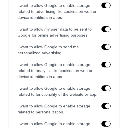
I want to allow Google to enable storage
παραμένει το βασικό πρόβλημα των
related to advertising like cookies on web or
νοικοκυριών, ενώ χαμηλή βαθμολογία στις
device identifiers in apps.
δημοσκοπήσεις παίρνουν οι κυβερνητικοί
χειρισμοί σε θέματα της επικαιρότητας
I want to allow my user data to be sent to
Google for online advertising purposes.
(όπως ο ΟΠΕΚΕΠΕ).
I want to allow Google to send me
Ανάχωμα στις διαρροές
personalized advertising.
Από το «γαλάζιο» στρατόπεδο
στόχος είναι
I want to allow Google to enable storage
να μπουν αναχώματα στις διαρροές
related to analytics like cookies on web or
ψηφοφόρων
, κυρίως προς την γκρίζα ζώνη
device identifiers in apps.
των αναποφάσιστων. Στην Πειραιώς δεν
I want to allow Google to enable storage
περνά άλλωστε απαρατήρητο πως με βάση
related to functionality of the website or app.
τις τελευταίες δημοσκοπήσεις σχεδόν ένας
στους πέντε πολίτες λέει πως δεν έχει
I want to allow Google to enable storage
related to personalization.
αποφασίσει τι θα ψηφίσει όταν έρθει η ώρα
της κάλπης. Να σημειωθεί πως σύμφωνα με
I want to allow Google to enable storage