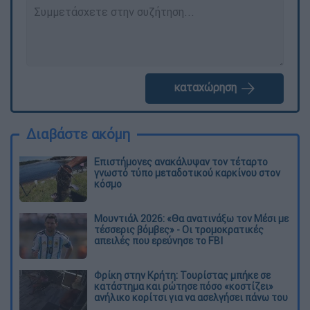
καταχώρηση
Διαβάστε ακόμη
Επιστήμονες ανακάλυψαν τον τέταρτο
γνωστό τύπο μεταδοτικού καρκίνου στον
κόσμο
Μουντιάλ 2026: «Θα ανατινάξω τον Μέσι με
τέσσερις βόμβες» - Οι τρομοκρατικές
απειλές που ερεύνησε το FBI
Φρίκη στην Κρήτη: Τουρίστας μπήκε σε
κατάστημα και ρώτησε πόσο «κοστίζει»
ανήλικο κορίτσι για να ασελγήσει πάνω του