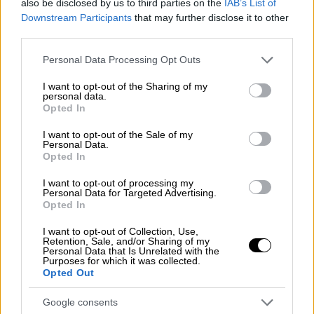
also be disclosed by us to third parties on the
IAB’s List of
Από το κυβερνών κόμμα
θέλουν να
Downstream Participants
that may further disclose it to other
αξιοποιήσουν το momentum
που έχει
third parties.
δημιουργηθεί, ενώ τις επόμενες τέσσερις
Please note that this website/app uses one or more Google
Personal Data Processing Opt Outs
εβδομάδες θα τρέξουν και μια σειρά θετικών
services and may gather and store information including but
μέτρων στο πεδίο της οικονομίας. Για
not limited to your visit or usage behaviour. You may click to
I want to opt-out of the Sharing of my
personal data.
παράδειγμα, στο τέλος της εβδομάδας θα
grant or deny consent to Google and its third-party tags to
Opted In
use your data for below specified purposes in below Google
καταβληθεί η επιστροφή ενοικίου και το
consent section.
I want to opt-out of the Sale of my
επίδομα των 250 ευρώ σε περίπου 1.4
Personal Data.
εκατομμύρια δικαιούχους, ενώ πριν τις
Opted In
γιορτές των Χριστουγέννων θα δοθεί η
I want to opt-out of processing my
αύξηση του 2.4% στις συντάξεις (καθώς
Personal Data for Targeted Advertising.
Opted In
προκαταβάλλονται οι συντάξεις του
Ιανουαρίου).
I want to opt-out of Collection, Use,
Retention, Sale, and/or Sharing of my
Personal Data that Is Unrelated with the
Πάντως, αυτό δεν σημαίνει πως επικρατεί
Purposes for which it was collected.
Opted Out
εφησυχασμός, καθώς υπάρχουν μία σειρά
από δύσκολα θέματα που πρέπει να
Google consents
αντιμετωπιστούν. Η ακρίβεια άλλωστε