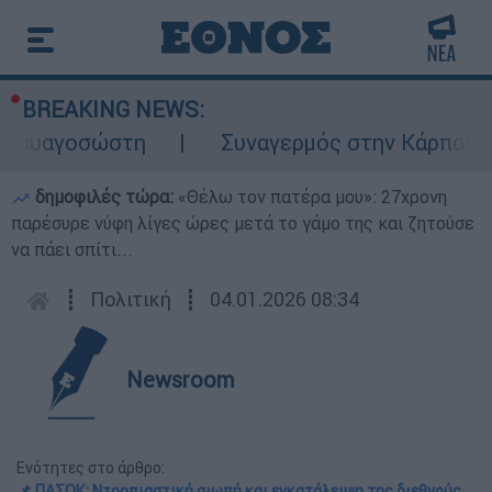
BREAKING NEWS:
αγοσώστη
Συναγερμός στην Κάρπαθο: Βρέθη
δημοφιλές τώρα:
«Θέλω τον πατέρα μου»: 27χρονη
παρέσυρε νύφη λίγες ώρες μετά το γάμο της και ζητούσε
να πάει σπίτι...
┋
Πολιτική
┋
04.01.2026 08:34
Newsroom
Ενότητες στο άρθρο:
📌 ΠΑΣΟΚ: Ντροπιαστική σιωπή και εγκατάλειψη της διεθνούς