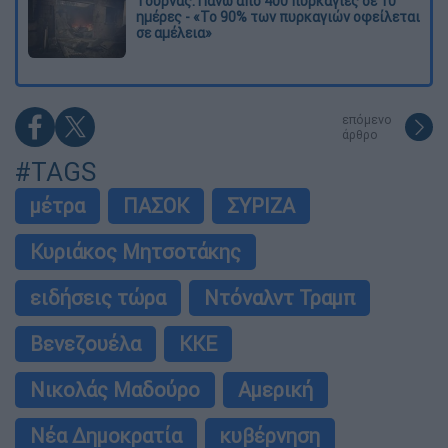
Τουρνάς: Πάνω από 400 πυρκαγιές σε 10
ημέρες - «Το 90% των πυρκαγιών οφείλεται
σε αμέλεια»
επόμενο
άρθρο
#TAGS
μέτρα
ΠΑΣΟΚ
ΣΥΡΙΖΑ
Κυριάκος Μητσοτάκης
ειδήσεις τώρα
Ντόναλντ Τραμπ
Βενεζουέλα
ΚΚΕ
Νικολάς Μαδούρο
Αμερική
Νέα Δημοκρατία
κυβέρνηση