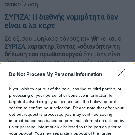
ανακοίνωση.
ΣΥΡΙΖΑ: Η διεθνής νομιμότητα δεν
είναι α λα καρτ
Σε εξίσου υψηλούς τόνους κινήθηκε και ο
ΣΥΡΙΖΑ
,
χαρακτηρίζοντας «αδιανόητη» τη
δήλωση του πρωθυπουργού
ότι «δεν είναι
ώρα να σχολιάσουμε τη νομιμότητα των
πρόσφατων ενεργειών».
Do Not Process My Personal Information
Όπως υπογραμμίζει το κόμμα της
αξιωματικής αντιπολίτευσης, το διεθνές
If you wish to opt-out of the sale, sharing to third parties, or
processing of your personal or sensitive information for
δίκαιο αφορά όλους και σε κάθε γωνιά του
targeted advertising by us, please use the below opt-out
πλανήτη, σημειώνοντας ότι
η Ελλάδα δεν
section to confirm your selection. Please note that after your
έχει την πολυτέλεια της υποκρισίας
.
opt-out request is processed you may continue seeing
Παράλληλα, κατηγορεί την κυβέρνηση ότι
interest-based ads based on personal information utilized by
us or personal information disclosed to third parties prior to
χαϊδεύει τον Ντόναλντ Τραμπ και είτε
your opt-out. You may separately opt-out of the further