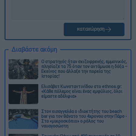
καταχώρηση
Διαβάστε ακόμη
O στρατηγός ήταν σχιζοφρενής, εμμονικός,
πλησίαζε τα 75 όταν τον αντάμωσε η δόξα –
Εκείνος που άλλαξε την πορεία της
Ιστορίας!
Ελισάβετ Κωνσταντινίδου στο ethnos.gr:
«Κάθε πόλεμος είναι ένας εμφύλιος, όλοι
είμαστε αδέλφια»
Στον εισαγγελέα ο ιδιοκτήτης του beach
bar για τον θάνατο του 4χρονου στην Πάρο -
Στο «μικροσκόπιο» ο ρόλος του
ναυαγοσώστη