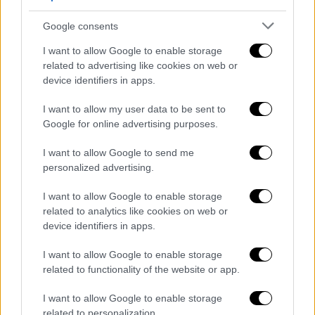
Google consents
I want to allow Google to enable storage
related to advertising like cookies on web or
device identifiers in apps.
I want to allow my user data to be sent to
ΚΚΕ: Κυνική και ντροπιαστική
Google for online advertising purposes.
παρέμβαση
I want to allow Google to send me
personalized advertising.
Ιδιαίτερα οξύς ήταν ο λόγος του
ΚΚΕ
, το
οποίο κάνει λόγο για «κυνική, ελεεινή και
I want to allow Google to enable storage
ντροπιαστική για τον ελληνικό λαό
related to analytics like cookies on web or
device identifiers in apps.
παρέμβαση», που, όπως αναφέρει, ξεπερνά
ακόμη και δηλώσεις του
Ντόναλντ
Τραμπ
.
I want to allow Google to enable storage
related to functionality of the website or app.
Το ΚΚΕ κατηγορεί τον
Κυριάκο Μητσοτάκη
ότι λειτουργεί ως «τοποτηρητής του
I want to allow Google to enable storage
related to personalization.