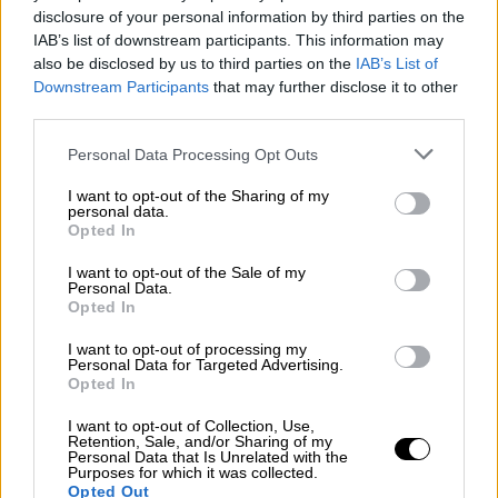
στηρίζει είτε σχετικοποιεί την εισβολή στη
disclosure of your personal information by third parties on the
Βενεζουέλα.
IAB’s list of downstream participants. This information may
also be disclosed by us to third parties on the
IAB’s List of
Ο ΣΥΡΙΖΑ προειδοποιεί ότι η επιβολή του
Downstream Participants
that may further disclose it to other
«δικαίου του ισχυρού» υπονομεύει
third parties.
δικαιώματα λαών και κρατών και είναι
Please note that this website/app uses one or more Google
Personal Data Processing Opt Outs
ακριβώς η ίδια λογική που τροφοδοτεί και
services and may gather and store information including but
νομιμοποιεί την επιθετικότητα της
not limited to your visit or usage behaviour. You may click to
I want to opt-out of the Sharing of my
personal data.
grant or deny consent to Google and its third-party tags to
Τουρκίας απέναντι σε Ελλάδα και Κύπρο.
Opted In
use your data for below specified purposes in below Google
Τονίζει, τέλος, ότι η χώρα οφείλει να
consent section.
I want to opt-out of the Sale of my
υπερασπίζεται το διεθνές δίκαιο
σταθερά
Personal Data.
Opted In
και συνολικά
, ιδίως από τη θέση του μη
μόνιμου μέλους του Συμβουλίου Ασφαλείας
I want to opt-out of processing my
Personal Data for Targeted Advertising.
του ΟΗΕ.
Opted In
I want to opt-out of Collection, Use,
Retention, Sale, and/or Sharing of my
Personal Data that Is Unrelated with the
Purposes for which it was collected.
Opted Out