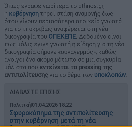
Όπως έγραψε νωρίτερα το ethnos.gr,
η
κυβέρνηση
τηρεί στάση αναμονής έως
ότου γίνουν περισσότερα στοιχεία γνωστά
για το τι ακριβώς αναφέρεται στη νέα
δικογραφία του
ΟΠΕΚΕΠΕ
. Δεδομένο είναι
πως μόλις έγινε γνωστή η είδηση για τη νέα
δικογραφία σήμανε «συναγερμός», καθώς
ανοίγει ένα ακόμα μέτωπο σε μια συγκυρία
μάλιστα που
εντείνεται το pressing της
αντιπολίτευσης
για το θέμα των
υποκλοπών
.
ΔΙΑΒΑΣΤΕ ΕΠΙΣΗΣ
Πολιτική
|
01.04.2026 18:22
Σφυροκόπημα της αντιπολίτευσης
στην κυβέρνηση μετά τη νέα
δικογραφία για ΟΠΕΚΕΠΕ -