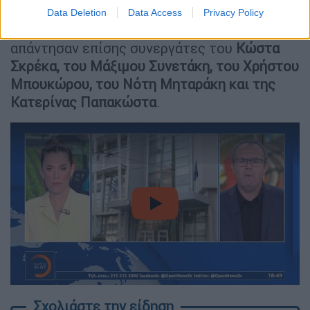
καμία ενημέρωση»
Data Deletion
Data Access
Privacy Policy
«Δεν έχουμε καμία ενημέρωση»
απάντησαν επίσης συνεργάτες του
Κώστα
Σκρέκα, του Μάξιμου Συνετάκη, του Χρήστου
Μπουκώρου, του Νότη Μηταράκη και της
Κατερίνας Παπακώστα
.
video