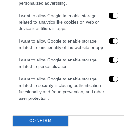
personalized advertising.
I want to allow Google to enable storage
related to analytics like cookies on web or
video
device identifiers in apps.
I want to allow Google to enable storage
related to functionality of the website or app.
I want to allow Google to enable storage
Οι πρώτες αντιδράσεις των
related to personalization.
εμπλεκομένων
I want to allow Google to enable storage
Συνεργάτης του υπουργού Αγροτικής
related to security, including authentication
Ανάπτυξης
Κώστα Τσιάρα
μιλώντας στο
functionality and fraud prevention, and other
user protection.
OPEN, ανέφερε πως «φαίνεται ότι δεν
προκύπτει εμπλοκή του υπουργού».
Από την πλευρά του ο
Γιάννης
CONFIRM
Κεφαλογιάννης
στο OPEN δήλωσε: «Δεν έχω