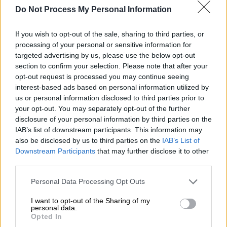
«Μονόδρομος η αποπομπή υπουργών»
Do Not Process My Personal Information
If you wish to opt-out of the sale, sharing to third parties, or
processing of your personal or sensitive information for
Όπως μετέδωσε το κεντρικό δελτίο
targeted advertising by us, please use the below opt-out
section to confirm your selection. Please note that after your
ειδήσεων του OPEN, πρόκειται για τα
opt-out request is processed you may continue seeing
παρακάτω πρόσωπα της ΝΔ:
interest-based ads based on personal information utilized by
us or personal information disclosed to third parties prior to
Αίτημα άρσης ασυλίας για 11 βουλευτές της
your opt-out. You may separately opt-out of the further
ΝΔ
disclosure of your personal information by third parties on the
IAB’s list of downstream participants. This information may
Κώστας Σκρέκας (πρώην υπουργός, νυν
also be disclosed by us to third parties on the
IAB’s List of
γραμματέας της ΝΔ)
Downstream Participants
that may further disclose it to other
third parties.
Κώστας Τσιάρας (νυν υπουργός
Αγροτικής Ανάπτυξης)
Please note that this website/app uses one or more Google
Personal Data Processing Opt Outs
Γιάννης Κεφαλογιάννης (νυν υπουργός
services and may gather and store information including but
not limited to your visit or usage behaviour. You may click to
I want to opt-out of the Sharing of my
Πολιτικής Προστασίας)
personal data.
grant or deny consent to Google and its third-party tags to
Δημήτρης Βαρτζόπουλος (νυν
Opted In
use your data for below specified purposes in below Google