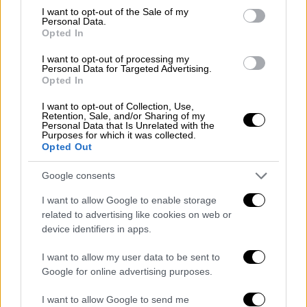
υφυπουργός Υγείας)
consent section.
I want to opt-out of the Sale of my
Νότης Μηταράκης (κοινοβουλευτικός
Personal Data.
Opted In
εκπρόσωπος της ΝΔ)
Κώστας Αχ. Καραμανλής (βουλευτής ΝΔ)
I want to opt-out of processing my
Personal Data for Targeted Advertising.
Μάξιμος Σενετάκης (βουλευτής ΝΔ)
Opted In
Βασίλης Βασιλειάδης (βουλευτής ΝΔ)
I want to opt-out of Collection, Use,
Χρήστος Μπουκώρος (βουλευτής ΝΔ)
Retention, Sale, and/or Sharing of my
Personal Data that Is Unrelated with the
Θεόφιλος Λεονταρίδης (βουλευτής ΝΔ)
Purposes for which it was collected.
Κατερίνα Παπακώστα (βουλεύτρια ΝΔ)
Opted Out
Τυχόν εμπλοκή στην υπόθεση ΟΠΕΚΕΠΕ
Google consents
I want to allow Google to enable storage
Σπήλιος Λιβανός (πρώην υπουργός
related to advertising like cookies on web or
Αγροτικής Ανάπτυξης)
device identifiers in apps.
Φωτεινή Αραμπατζή (πρώην υφυπουργός
Αγροτικής Ανάπτυξης)
I want to allow my user data to be sent to
Google for online advertising purposes.
I want to allow Google to send me