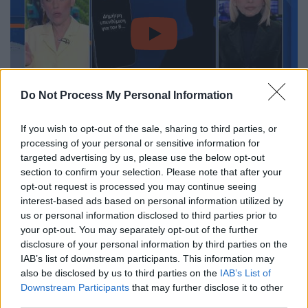
video
Do Not Process My Personal Information
If you wish to opt-out of the sale, sharing to third parties, or
Οι αποκαλυπτικοί διάλογοι
processing of your personal or sensitive information for
targeted advertising by us, please use the below opt-out
Η δικογραφία περιλαμβάνει
μηνύματα και
section to confirm your selection. Please note that after your
τηλεφωνικές κλήσεις
που αποτυπώνουν το
opt-out request is processed you may continue seeing
μέγεθος των παρεμβάσεων. Χαρακτηριστική
interest-based ads based on personal information utilized by
είναι η
περίπτωση υψηλόβαθμου στελέχους
us or personal information disclosed to third parties prior to
your opt-out. You may separately opt-out of the further
της
Νέας Δημοκρατίας
, ο οποίος τον
disclosure of your personal information by third parties on the
Σεπτέμβριο του 2021
απέστειλε μήνυμα
IAB’s list of downstream participants. This information may
στον τότε πρόεδρο του Οργανισμού,
also be disclosed by us to third parties on the
IAB’s List of
Δημήτρη Μελά
, αναφέροντας:
Downstream Participants
that may further disclose it to other
third parties.