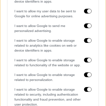
device identifiers in apps.
I want to allow my user data to be sent to
Google for online advertising purposes.
I want to allow Google to send me
personalized advertising.
I want to allow Google to enable storage
related to analytics like cookies on web or
Αποκάλυψη OPEN για ΟΠΕΚΕΠΕ: Διάλογοι που «καίνε»
device identifiers in apps.
βουλευτές και πρώην υπουργούς
I want to allow Google to enable storage
Υπάλληλος:
«Πες του ,εξήγησέ του ότι έχει
related to functionality of the website or app.
πρόβλημα με τους σπόρους της χρονιάς. Ο
Β... έχει έλλειψη από σπόρους να σου πει, τι
I want to allow Google to enable storage
related to personalization.
να του πει ο δικός μας».
I want to allow Google to enable storage
related to security, including authentication
functionality and fraud prevention, and other
user protection.