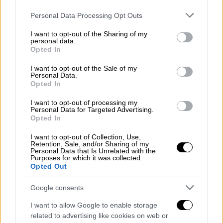
«Δημήτρη υπενθύμιση για τον Β…»
Please note that this website/app uses one or more Google
Personal Data Processing Opt Outs
services and may gather and store information including but
not limited to your visit or usage behaviour. You may click to
I want to opt-out of the Sharing of my
personal data.
grant or deny consent to Google and its third-party tags to
Opted In
use your data for below specified purposes in below Google
consent section.
I want to opt-out of the Sale of my
Personal Data.
Opted In
I want to opt-out of processing my
Personal Data for Targeted Advertising.
Opted In
Αποκάλυψη OPEN για ΟΠΕΚΕΠΕ: Διάλογοι που «καίνε»
βουλευτές και πρώην υπουργούς
I want to opt-out of Collection, Use,
Retention, Sale, and/or Sharing of my
Personal Data that Is Unrelated with the
Λίγες ημέρες αργότερα, ακολουθεί διάλογος
Purposes for which it was collected.
Opted Out
του κ. Μελά με υπάλληλο του ΟΠΕΚΕΠΕ:
Google consents
Πρόεδρος:
«Έφτιαξες το θέμα του Σ...
(βουλευτής);»
I want to allow Google to enable storage
related to advertising like cookies on web or