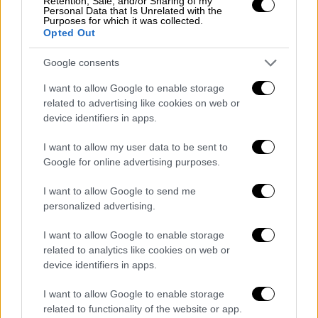
Retention, Sale, and/or Sharing of my
Οι χαρακτηρισμοί περί "φαρισαίου, υποκριτή"
Personal Data that Is Unrelated with the
προς τον πρόεδρο του ΠΑΣΟΚ, του
Purposes for which it was collected.
Opted Out
επιστρέφονται.
Ας μην εκθέτει την ελληνική
κυβέρνηση άλλο
. Το είπαμε και στον κ.
Google consents
Μαρινάκη, χθες: όταν μιλούν δημόσια για
I want to allow Google to enable storage
ξένους ηγέτες, μιλούν ως ελληνική
related to advertising like cookies on web or
κυβέρνηση και όχι ως καθοδηγητές της
device identifiers in apps.
Ομάδας Αλήθειας.
I want to allow my user data to be sent to
Και κάτι τελευταίο για τις αναρτήσεις του
Google for online advertising purposes.
σε συγχορδία με δεξιά μιντιακά εξαπτέρυγα:
I want to allow Google to send me
Όπως ο
πνιγμένος πιάνεται από τα μαλλιά
personalized advertising.
του
, προσπαθεί με αναδρομή στο παρελθόν
να μπερδέψει τα πράγματα. Θα εκτεθεί και
I want to allow Google to enable storage
related to analytics like cookies on web or
πάλι ανεπανόρθωτα».
device identifiers in apps.
«Η συμπεριφορά του κ. Γεωργιάδη είναι
I want to allow Google to enable storage
σύμφυτη με την
αλαζονεία
, την
θρασύτητα
related to functionality of the website or app.