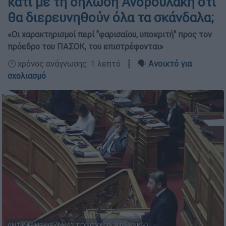
κάτι με τη δήλωση Ανδρουλάκη ότι
θα διερευνηθούν όλα τα σκάνδαλα;
«Οι χαρακτηρισμοί περί "φαρισαίου, υποκριτή" προς τον
πρόεδρο του ΠΑΣΟΚ, του επιστρέφονται»
🕛 χρόνος ανάγνωσης: 1 λεπτό ┋ 🗣️
Ανοικτό για
σχολιασμό