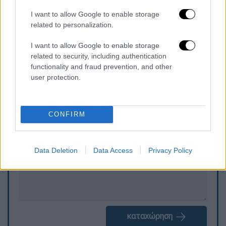
και τον
καθεστωτισμό
της διακυβέρνησης
του Κυριάκου Μητσοτάκη. Όλα αυτά δηλαδή
I want to allow Google to enable storage
related to personalization.
που αποστρέφονται οι πολίτες και τους
γυρνούν την πλάτη ζητώντας πολιτική
I want to allow Google to enable storage
αλλαγή» καταλήγει το ΠΑΣΟΚ.
related to security, including authentication
functionality and fraud prevention, and other
user protection.
Τα σχολιά σας δημοσιεύονται άμεσα με δική σας ευθύνη. Το
ΕΘΝΟΣ θα παρεμβαίνει και τα προσβλητικά σχόλια θα
διαγράφονται
CONFIRM
Data Deletion
Data Access
Privacy Policy
καταχώρηση