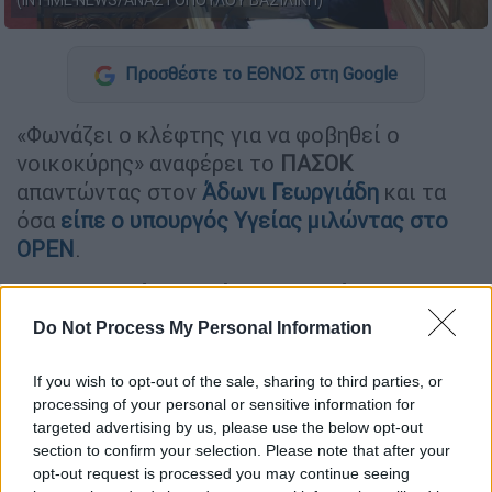
(INTIME NEWS/ΑΝΑΣΤΟΠΟΥΛΟΥ ΒΑΣΙΛΙΚΗ)
Προσθέστε το ΕΘΝΟΣ στη Google
«Φωνάζει ο κλέφτης για να φοβηθεί ο
νοικοκύρης» αναφέρει το
ΠΑΣΟΚ
απαντώντας στον
Άδωνι Γεωργιάδη
και τα
όσα
είπε ο υπουργός Υγείας μιλώντας στο
OPEN
.
«Το
γαρ πολύ της θλίψεως γεννά
παραφροσύνη
. Ο κ. Γεωργιάδης
Do Not Process My Personal Information
"εκνευρίστηκε", επειδή ο πρόεδρος του
ΠΑΣΟΚ
δήλωσε στη Βουλή ότι θα
If you wish to opt-out of the sale, sharing to third parties, or
processing of your personal or sensitive information for
διερευνηθούν όλα τα σκάνδαλα της
targeted advertising by us, please use the below opt-out
διακυβέρνησης της Νέας Δημοκρατίας και
section to confirm your selection. Please note that after your
δεν θα μείνει τίποτα στο σκοτάδι, καθώς ο
opt-out request is processed you may continue seeing