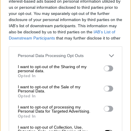
έλεγχος θα γίνει σύμβαση-σύμβαση, ευρώ
interest-based ads based on personal information utilized by
-ευρώ
. Φοβάται κάτι και εξανίσταται;»
us or personal information disclosed to third parties prior to
your opt-out. You may separately opt-out of the further
σημειώνει η αξιωματική αντιπολίτευση και
disclosure of your personal information by third parties on the
προσθέτει:
IAB’s list of downstream participants. This information may
also be disclosed by us to third parties on the
IAB’s List of
Downstream Participants
that may further disclose it to other
ΔΙΑΒΑΣΤΕ ΕΠΙΣΗΣ
third parties.
Πολιτική
|
21.04.2026 12:58
Please note that this website/app uses one or more Google
Personal Data Processing Opt Outs
Γεωργιάδης: Ο Ανδρουλάκης είναι
services and may gather and store information including but
not limited to your visit or usage behaviour. You may click to
I want to opt-out of the Sharing of my
ψεύτης - Χρησιμοποιεί τη
personal data.
grant or deny consent to Google and its third-party tags to
σκανδαλοθηρία για να ρίξει τον
Opted In
use your data for below specified purposes in below Google
Μητσοτάκη
consent section.
I want to opt-out of the Sale of my
Personal Data.
Opted In
I want to opt-out of processing my
Personal Data for Targeted Advertising.
«Φωνάζει ο κλέφτης για να φοβηθεί ο
Opted In
νοικοκύρης, όπως λέει και ο λαός μας.
I want to opt-out of Collection, Use,