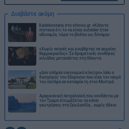
Διαβάστε ακόμη
Kadebostany στο ethnos.gr: «Κάποτε
πίστευα ότι το να είσαι outsider ήταν
αδυναμία, τώρα το βλέπω ως δύναμη»
«Χωρίς σκηνές και κουβέρτες σε ακραίες
θερμοκρασίες»: Σε δραματικές συνθήκες
χιλιάδες μετανάστες στη Θέουτα
«Δεν υπήρχε οικονομικό κίνητρο» λέει ο
δικηγόρος του 55χρονου που είχε τον νεκρό
του πατέρα σε καταψύκτη στον Μυστρά
Αμερικανική πετρελαϊκή που συνδέεται με
τον Τραμπ ετοιμάζεται να κάνει
γεωτρήσεις στη Γροιλανδία... χωρίς άδεια