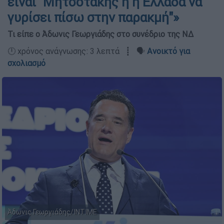
είναι "Μητσοτάκης ή η Ελλάδα να
γυρίσει πίσω στην παρακμή"»
Τι είπε ο Άδωνις Γεωργιάδης στο συνέδριο της ΝΔ
🕛 χρόνος ανάγνωσης: 3 λεπτά ┋ 🗣️
Ανοικτό για
σχολιασμό
Άδωνις Γεωργιάδης/ΙΝΤΙΜΕ