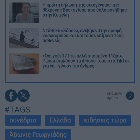
Η πρώτη δήλωση της οικογένειας της
38χρονης Βρετανίδας που δολοφονήθηκε
στην Κυψέλη
Ντύθηκε «Χάρος», ανέβηκε στην οροφή
νοσοκομείου και κοιτούσε επίμονα τους
ασθενείς
«Όχι γκέι 17 Pro, αλλά σπασμένο 11άρι»:
Ρώσοι διαλύουν τα iPhone τους στο TikTok
για να... γίνουν πιο άνδρες
επόμενο
άρθρο
#TAGS
συνέδριο
Ελλάδα
ειδήσεις τώρα
Άδωνις Γεωργιάδης