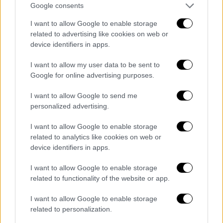
αλλαγών, που πηγαίνει την Ελλάδα στο
Google consents
μέλλον», τόνισε.
I want to allow Google to enable storage
related to advertising like cookies on web or
«Εγώ προσωπικά δεν έχω αντίρρηση να με
device identifiers in apps.
λένε συντηρητικό
. Επίτηδες έβαλα τη
γραβάτα με τη σημαία και το σταυρό. Πώς σε
I want to allow my user data to be sent to
αυτή την περίεργη εποχή θα συνδυάσουμε
Google for online advertising purposes.
την τεχνητή νοημοσύνη με την υπεράσπιση
I want to allow Google to send me
της ταυτότητάς μας, της παράδοσής μας, της
personalized advertising.
θρησκείας μας. Αυτή η παράταξη προσφέρει
και τα δύο», τόνισε.
I want to allow Google to enable storage
related to analytics like cookies on web or
«Για να είναι η
Ελλάδα
ισχυρή πρέπει να έχει
device identifiers in apps.
πολιτική σταθερότητα και άρα πρέπει να
I want to allow Google to enable storage
κερδίσουμε τις εκλογές του 2027. Όπως
related to functionality of the website or app.
κρατήσαμε την Ελλάδα στο ευρώ τη
I want to allow Google to enable storage
δεκαετία της χρεοκοπίας με την κυβέρνηση
related to personalization.
Σαμαρά -Βενιζέλου, θέλουμε η Ελλάδα να