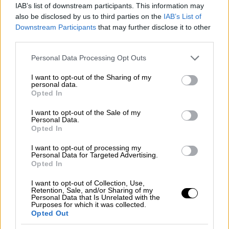
«Αυτό που θαυμάζω περισσότερο στην
IAB’s list of downstream participants. This information may
πολιτική διαδρομή του Κωνσταντίνου
also be disclosed by us to third parties on the
IAB’s List of
Downstream Participants
that may further disclose it to other
Καραμανλή είναι όταν στη Βουλή των
third parties.
Ελλήνων σηκώθηκε και είπε στον
Ανδρέα
Παπανδρέου
‘ανήκομεν εις την δύση'. Τότε
Please note that this website/app uses one or more Google
Personal Data Processing Opt Outs
services and may gather and store information including but
ήταν μια επαναστατική πράξη. Ο
not limited to your visit or usage behaviour. You may click to
I want to opt-out of the Sharing of my
Κωνσταντίνος Καραμανλής ίδρυσε την
personal data.
grant or deny consent to Google and its third-party tags to
Opted In
παράταξη της ΝΔ για να μείνουμε στη Δύση,
use your data for below specified purposes in below Google
μια σπουδαία ευημερούσα χώρα»,
consent section.
I want to opt-out of the Sale of my
Personal Data.
υπογράμμισε.
Opted In
Ο υπουργός υγείας αναφέρθηκε στην
I want to opt-out of processing my
Personal Data for Targeted Advertising.
τεχνητή νοημοσύνη
και είπε πως σε αυτή την
Opted In
μεγάλη αλλαγή η κυβέρνηση της ΝΔ έχει
φέρει την Ελλάδα στην πρώτη γραμμή.
I want to opt-out of Collection, Use,
Retention, Sale, and/or Sharing of my
Personal Data that Is Unrelated with the
«Όσο κι αν μας λένε
συντηρητικούς
,
Purposes for which it was collected.
Opted Out
παραμένουμε κατά βάση των μεγάλων