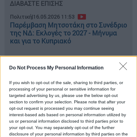
ΔΙΑΒΑΣΤΕ ΕΠΙΣΗΣ
Πολιτική
|
16.05.2026 11:53
Παρέμβαση Μητσοτάκη στο Συνέδριο
της ΝΔ: Εκλογές το 2027 - Μήνυμα
και για το Κυπριακό
Do Not Process My Personal Information
«Εάν λέγαμε πριν από 10 χρόνια ότι ο
Ελληνας υπουργός οικονομικών
θα ψηφιστεί
If you wish to opt-out of the sale, sharing to third parties, or
ως πρόεδρος του
Eurogroup
θα μας πέρναγαν
processing of your personal or sensitive information for
για παλαβούς. Είναι η διαφορά πως βλέπουν
targeted advertising by us, please use the below opt-out
την Ελλάδα μετά από 7 χρόνια κυβέρνησης
section to confirm your selection. Please note that after your
opt-out request is processed you may continue seeing
Μητσοτάκη», ανέφερε και είπε ότι το
interest-based ads based on personal information utilized by
δίλημμα είναι «
Μητσοτάκης ή η Ελλάδα να
us or personal information disclosed to third parties prior to
γυρίσει πίσω στην παρακμή».
your opt-out. You may separately opt-out of the further
disclosure of your personal information by third parties on the