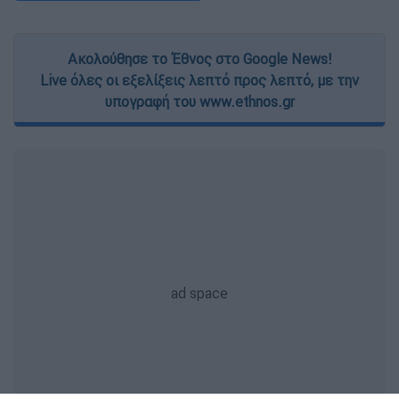
Ακολούθησε το Έθνος στο Google News!
Live όλες οι εξελίξεις λεπτό προς λεπτό, με την
υπογραφή του www.ethnos.gr