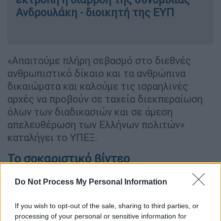
Ανδρουλάκη - διοικητή της ΕΥΠ
«Απαιτούμε πλήρη σεβασμό στο διεθνές
ανθρωπιστικό δίκαιο και τα ανθρώπινα
δικαιώματα και καλούμε τις ισραηλινές
αρχές να προβούν σε ταχεία διεκπεραίωση
όλων των διαδικασιών και σε άμεση
απελευθέρωση των Ελλήνων πολιτών»
καταλήγει το ΥΠΕΞ.
Το σοκαριστικό βίντεο
Δεκάδες διεθνείς ακτιβιστές φαίνονται
Do Not Process My Personal Information
γονατιστοί στο έδαφος και με δεμένα χέρια
.
Το βίντεο ξεκινά με μία ακτιβίστρια να
If you wish to opt-out of the sale, sharing to third parties, or
φωνάζει «Ελεύθερη Παλαιστίνη», με τους
processing of your personal or sensitive information for