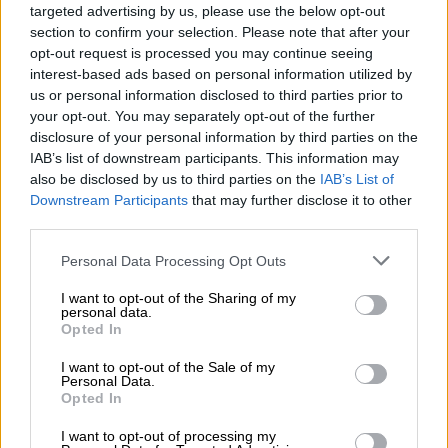
targeted advertising by us, please use the below opt-out
αστυνομικούς να την σπρώχνουν κεφάλι και
section to confirm your selection. Please note that after your
να τη σέρνουν στο έδαφος για να την
opt-out request is processed you may continue seeing
απομακρύνουν από τον υπουργό.
interest-based ads based on personal information utilized by
us or personal information disclosed to third parties prior to
Από την πλευρά του ο Μπεν-Γκβιρ, υψώνει
your opt-out. You may separately opt-out of the further
μια μεγάλη ισραηλινή σημαία μπροστά στους
disclosure of your personal information by third parties on the
IAB’s list of downstream participants. This information may
αιχμαλώτους, φωνάζοντας «
Καλώς ήρθατε
also be disclosed by us to third parties on the
IAB’s List of
στο Ισραήλ, εμείς είμαστε οι ιδιοκτήτες
Downstream Participants
that may further disclose it to other
εδώ
». Σε επόμενα πλάνα, οι συλληφθέντες
third parties.
φαίνονται στο κατάστρωμα πλοίου, ενώ στα
Please note that this website/app uses one or more Google
Personal Data Processing Opt Outs
μεγάφωνα ακούγεται ο εθνικός ύμνος της
services and may gather and store information including but
χώρας.
not limited to your visit or usage behaviour. You may click to
I want to opt-out of the Sharing of my
personal data.
grant or deny consent to Google and its third-party tags to
Opted In
https://twitter.com/itamarbengvir/status/2057
use your data for below specified purposes in below Google
046925417824697
consent section.
I want to opt-out of the Sale of my
Personal Data.
Opted In
«Εμφύλιος» στο Ισραήλ για το βίντεο -
Παρέμβαση Νετανιάχου
I want to opt-out of processing my