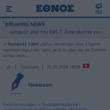
BREAKING NEWS:
γερμός από τον ΕΦΕΤ: Ανακαλείται γνωστή μαρμ
δημοφιλές τώρα:
«Θέλω τον πατέρα μου»: 27χρονη
παρέσυρε νύφη λίγες ώρες μετά το γάμο της και ζητούσε
να πάει σπίτι...
┋
Πολιτική
┋
20.05.2026 18:09
Newsroom
Ενότητες στο άρθρο:
📌 Το σοκαριστικό βίντεο
📌 «Εμφύλιος» στο Ισραήλ για το βίντεο - Παρέμβαση