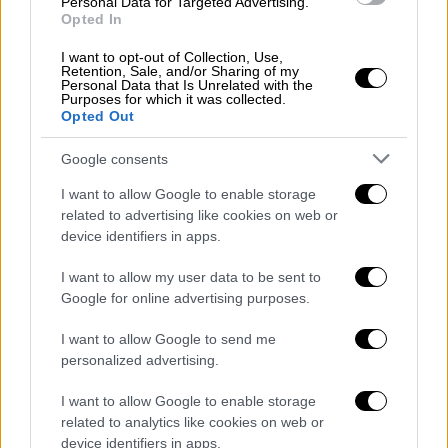
Personal Data for Targeted Advertising.
Opted In
Αποστάσεις από τον υπουργό Εθνικής
Ασφάλειας Ιταμάρ Μπεν Γβιρ πήρε ο
I want to opt-out of Collection, Use,
Retention, Sale, and/or Sharing of my
Μπέντζαμιν Νετανιάχου
, μετά τον σάλο που
Personal Data that Is Unrelated with the
Purposes for which it was collected.
προκάλεσε το βίντεο.
Opted Out
«Το Ισραήλ έχει κάθε δικαίωμα να εμποδίσει
Google consents
προκλητικές νηοπομπές υποστηρικτών της
I want to allow Google to enable storage
τρομοκρατικής οργάνωσης Χαμάς να
related to advertising like cookies on web or
εισέλθουν στα χωρικά μας ύδατα και να
device identifiers in apps.
φτάσουν στη Γάζα. Ωστόσο, ο τρόπος με τον
οποίο ο υπουργός Μπεν Γκβίρ αντιμετώπισε
I want to allow my user data to be sent to
Google for online advertising purposes.
τους ακτιβιστές της νηοπομπής
δεν συνάδει
με τις αξίες και τις αρχές του Ισραήλ
»
I want to allow Google to send me
αναφέρει ο πρωθυπουργός του Ισραήλ.
personalized advertising.
«Έχω δώσει εντολή στις αρμόδιες αρχές να
I want to allow Google to enable storage
απελάσουν τους προβοκάτορες όσο το
related to analytics like cookies on web or
device identifiers in apps.