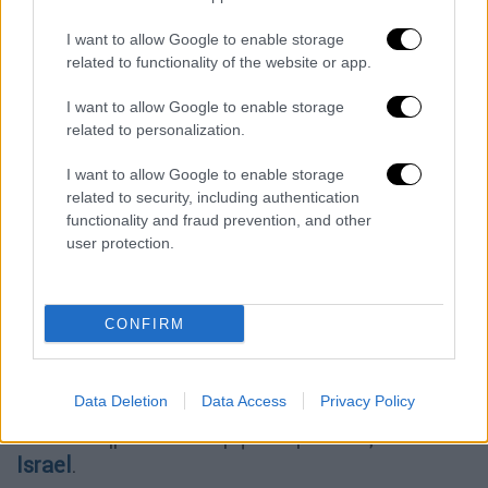
δυνατόν συντομότερα», προσθέτει ο
Νετανιάχου.
I want to allow Google to enable storage
related to functionality of the website or app.
Ο
υπουργός Εξωτερικών του Ισραήλ
Γκιντεόν Σαάρ
αντέδρασε με σκληρό τρόπο
I want to allow Google to enable storage
related to personalization.
εναντίον του υπουργού Εθνικής Ασφάλειας
Ιταμάρ Μπεν Γκβίρ, λέγοντας:
I want to allow Google to enable storage
related to security, including authentication
«Προκάλεσες εν γνώσει σου ζημιά στο
functionality and fraud prevention, and other
κράτος μας με αυτή την
επαίσχυντη
user protection.
συμπεριφορά
– και δεν είναι η πρώτη φορά.
Αναίρεσες τις τεράστιες, επαγγελματικές
και επιτυχημένες προσπάθειες που
CONFIRM
κατέβαλαν τόσοι πολλοί άνθρωποι – από
στρατιώτες του IDF μέχρι το προσωπικό
Data Deletion
Data Access
Privacy Policy
του Υπουργείου Εξωτερικών και πολλοί
άλλοι» σημειώνει σύμφωνα με τους
Times Of
Israel
.