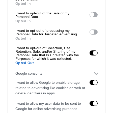
grant or deny consent to Google and its third-party tags to
Γραμματίας του
ΣΥΡΙΖΑ
κατέθεσαν κείμενο
Opted In
use your data for below specified purposes in below Google
τροπολογίας στη βασική εισήγηση του
consent section.
I want to opt-out of the Sale of my
Σωκράτη Φάμελλου
περί συνεργασίας με τον
Personal Data.
Opted In
Αλέξη Τσίπρα
, με τίτλο «
όχι στην
αυτοδιάλυση. Ναι στις συντεταγμένες
I want to opt-out of processing my
Personal Data for Targeted Advertising.
συνεργασίες», προκειμένου να τεθεί σε
Opted In
ψηφοφορία και να συμπεριληφθεί στο
I want to opt-out of Collection, Use,
κείμενο της απόφασης
.
Retention, Sale, and/or Sharing of my
Personal Data that Is Unrelated with the
Purposes for which it was collected.
Το κείμενο υπογράφεται από τους
Νίκο
Opted Out
Παππά, Παύλο Πολάκη, Τρύφωνα Αλεξιάδη,
Ρένα Δούρου, Φωτεινή Καρυστινάκη και
Google consents
Γιώργο Παναγιώτοπουλο
. Όπως αναφέρεται:
I want to allow Google to enable storage
related to advertising like cookies on web or
«
Τα σενάρια αυτοδιάλυσης, διάλυσης ή
device identifiers in apps.
αναστολής λειτουργίας μας απορρίπτονται
κατηγορηματικά ως ανιστόρητα και
I want to allow my user data to be sent to
Google for online advertising purposes.
προσβλητικά
. Ο ΣΥΡΙΖΑ θα είναι παρών στην