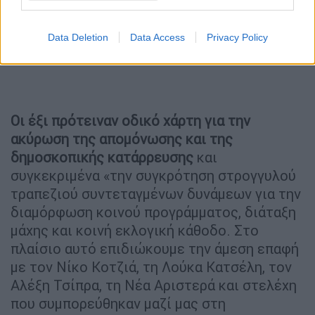
Data Deletion
Data Access
Privacy Policy
Οι έξι πρότειναν οδικό χάρτη για την
ακύρωση της απομόνωσης και της
δημοσκοπικής κατάρρευσης
και
συγκεκριμένα «την συγκρότηση στρογγυλού
τραπεζιού συντεταγμένων δυνάμεων για την
διαμόρφωση κοινού προγράμματος, διάταξη
μάχης και κοινή εκλογική κάθοδο. Στο
πλαίσιο αυτό επιδιώκουμε την άμεση επαφή
με τον Νίκο Κοτζιά, τη Λούκα Κατσέλη, τον
Αλέξη Τσίπρα, τη Νέα Αριστερά και στελέχη
που συμπορεύθηκαν μαζί μας στη