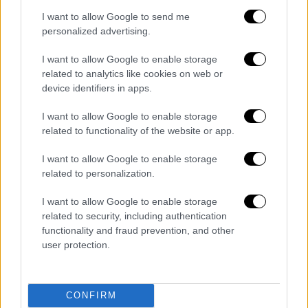
επόμενη ημέρα σε εφαρμογή των
I want to allow Google to send me
συνεδριακών αποφάσεων, συμμετέχοντας
personalized advertising.
στις εκλογικές μάχες ως συντεταγμένο
I want to allow Google to enable storage
κόμμα και όχι μέσω ατομικών συμφωνιών ή
related to analytics like cookies on web or
“δανεισμού στελεχών”».
device identifiers in apps.
I want to allow Google to enable storage
related to functionality of the website or app.
I want to allow Google to enable storage
related to personalization.
I want to allow Google to enable storage
related to security, including authentication
functionality and fraud prevention, and other
user protection.
CONFIRM