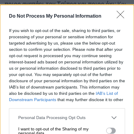
ποιος αγαπάει τον Τσίπρα και ποιος όχι;
Και
σας το λέω εγώ αυτό. Σύντροφε πρόεδρε,
Do Not Process My Personal Information
επειδή αυτή τη στιγμή ούτε μεταξύ μας
έχουμε εμπιστοσύνη για το αν αυτή η
If you wish to opt-out of the sale, sharing to third parties, or
προγραμματική συμμαχία τη θέλουμε όλοι
processing of your personal or sensitive information for
και όλες, αντί να μιλάμε με όρους
targeted advertising by us, please use the below opt-out
section to confirm your selection. Please note that after your
διαπιστευτηρίων προς το πρόσωπο του
opt-out request is processed you may continue seeing
Αλέξη, αντί υποβολιμαία κάποιος να μας
interest-based ads based on personal information utilized by
έχετε κάνει αποσυνάγωγος. Αντί να μιλάμε
us or personal information disclosed to third parties prior to
με όρους που δεν πρέπει σε κανένα
your opt-out. You may separately opt-out of the further
κοινοβουλευτικό κόμμα, όχι στην Αριστερά
disclosure of your personal information by third parties on the
IAB’s list of downstream participants. This information may
ότι πού πάει ο πολύς κόσμος, πάμε και
also be disclosed by us to third parties on the
IAB’s List of
εμείς».
Downstream Participants
that may further disclose it to other
third parties.
«Προσβλητική η αυτοδιάλυση του
Please note that this website/app uses one or more Google
ΣΥΡΙΖΑ»
Personal Data Processing Opt Outs
services and may gather and store information including but
not limited to your visit or usage behaviour. You may click to
I want to opt-out of the Sharing of my
Υπενθυμίζεται ότι έξι μέλη της Πολιτικής
personal data.