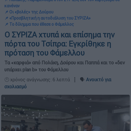
κανέναν
📌 Οι «βολές» της Δούρου
📌 «Προσβλητική η αυτοδιάλυση του ΣΥΡΙΖΑ»
📌 Το δίλημμα που έθεσε ο Φάμελλος
Ο ΣΥΡΙΖΑ χτυπά και επίσημα την
πόρτα του Τσίπρα: Εγκρίθηκε η
πρόταση του Φάμελλου
Τα «καρφιά» από Πολάκη, Δούρου και Παππά και το «δεν
υπάρχει plan b» του Φάμελλου
🕛 χρόνος ανάγνωσης: 6 λεπτά ┋ 🗣️
Ανοικτό για
σχολιασμό