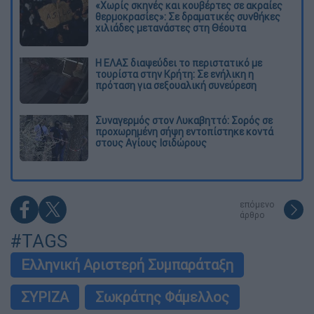
«Χωρίς σκηνές και κουβέρτες σε ακραίες
θερμοκρασίες»: Σε δραματικές συνθήκες
χιλιάδες μετανάστες στη Θέουτα
Η ΕΛΑΣ διαψεύδει το περιστατικό με
τουρίστα στην Κρήτη: Σε ενήλικη η
πρόταση για σεξουαλική συνεύρεση
Συναγερμός στον Λυκαβηττό: Σορός σε
προχωρημένη σήψη εντοπίστηκε κοντά
στους Αγίους Ισιδώρους
επόμενο
άρθρο
#TAGS
Ελληνική Αριστερή Συμπαράταξη
ΣΥΡΙΖΑ
Σωκράτης Φάμελλος