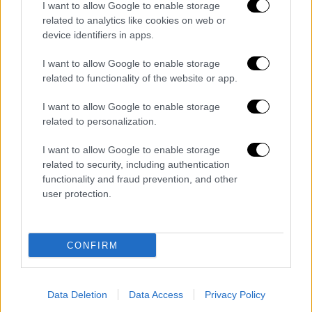
πλήρους κλίμακας το 2022. Έγραψε ότι θα
I want to allow Google to enable storage
ήταν «λάθος να περιμένουμε απλώς» μέχρι η
related to analytics like cookies on web or
σύγκρουση να επανέλθει στο επίκεντρο της
device identifiers in apps.
προσοχής των ΗΠΑ. Ο πρόεδρος Ντόναλντ
I want to allow Google to enable storage
Τραμπ έχει εμπλακεί σε
προσπάθειες
related to functionality of the website or app.
διαμεσολάβησης για τον τερματισμό της
σύγκρουσης
, όμως ο πόλεμος με το Ιράν έχει
I want to allow Google to enable storage
related to personalization.
πρόσφατα αποκτήσει προτεραιότητα.
I want to allow Google to enable storage
Μιλώντας στο οικονομικό φόρουμ την
related to security, including authentication
Παρασκευή (5/6), ο Πούτιν
απέρριψε το
functionality and fraud prevention, and other
αίτημα συνάντησης
με τον Ζελένσκι και
user protection.
επανέλαβε τη θέση του ότι μια εκεχειρία θα
επέτρεπε απλώς στην Ουκρανία να
ανασυνταχθεί. Δήλωσε ότι θα τερματίσει
CONFIRM
τον πόλεμο μόνο όταν επιτευχθούν οι
στόχοι της Ρωσίας. Η πάγια ρωσική θέση
Data Deletion
Data Access
Privacy Policy
είναι ότι η Ουκρανία πρέπει να
αποσυρθεί