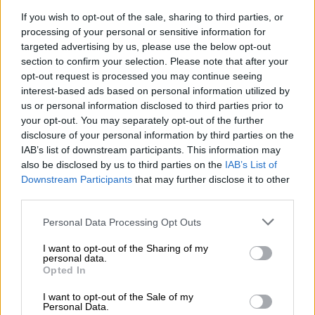
Επανδρωμένων Συστημάτων της Ουκρανίας.
If you wish to opt-out of the sale, sharing to third parties, or
Οι τελευταίες αυτές επιθέσεις ακολουθούν
processing of your personal or sensitive information for
ουκρανικά πλήγματα στα προάστια της Αγίας
targeted advertising by us, please use the below opt-out
section to confirm your selection. Please note that after your
Πετρούπολης
λίγες ημέρες νωρίτερα, όταν
opt-out request is processed you may continue seeing
ξεκινούσε το κορυφαίο οικονομικό φόρουμ
interest-based ads based on personal information utilized by
του Πούτιν. Το σημαντικό αυτό φόρουμ, που
us or personal information disclosed to third parties prior to
έχει στόχο την προσέλκυση ξένων
your opt-out. You may separately opt-out of the further
disclosure of your personal information by third parties on the
επενδύσεων στη χώρα, συγκέντρωσε
IAB’s list of downstream participants. This information may
χιλιάδες συμμετέχοντες από 130 χώρες
,
also be disclosed by us to third parties on the
IAB’s List of
συμπεριλαμβανομένης μιας διακριτικής
Downstream Participants
that may further disclose it to other
αμερικανικής αντιπροσωπείας - της πρώτης
third parties.
εδώ και πολλά χρόνια.
Please note that this website/app uses one or more Google
Personal Data Processing Opt Outs
services and may gather and store information including but
It is time to end this war. But Russia’s
not limited to your visit or usage behaviour. You may click to
I want to opt-out of the Sharing of my
personal data.
ruler wants to keep fighting. That is
grant or deny consent to Google and its third-party tags to
Opted In
use your data for below specified purposes in below Google
why Ukrainian sanctions against this
consent section.
I want to opt-out of the Sale of my
aggression are working. Last night,
Personal Data.