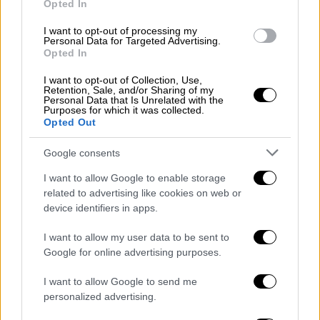
our drones covered a distance of
Opted In
about 1,000 kilometers to the St.
I want to opt-out of processing my
Petersburg region – to the enemy
Personal Data for Targeted Advertising.
Opted In
navy’s arsenals and a base…
pic.twitter.com/IkdN8UE3QD
I want to opt-out of Collection, Use,
Retention, Sale, and/or Sharing of my
Personal Data that Is Unrelated with the
— Volodymyr Zelenskyy /
Purposes for which it was collected.
Opted Out
Володимир Зеленський
(@ZelenskyyUa)
June 6, 2026
Google consents
Το «πίσω-μπρος» Πούτιν-Ζελένσκι
I want to allow Google to enable storage
related to advertising like cookies on web or
Στην ανοικτή επιστολή του προς τον Πούτιν
device identifiers in apps.
την Πέμπτη (4/6), ο Ζελένσκι
ζήτησε
I want to allow my user data to be sent to
κατάπαυση του πυρός και πρόσωπο με
Google for online advertising purposes.
πρόσωπο διαπραγματεύσεις
με τον Ρώσο
ηγέτη για τον τερματισμό του πολέμου, ο
I want to allow Google to send me
personalized advertising.
οποίος ξεκίνησε με τη ρωσική εισβολή