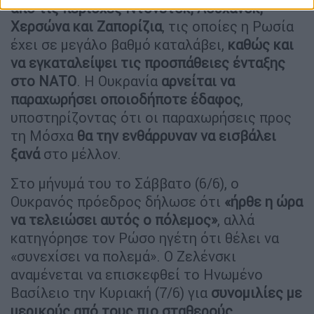
από τις περιοχές Ντονέτσκ, Λουχάνσκ,
Χερσώνα και Ζαπορίζια
, τις οποίες η Ρωσία
έχει σε μεγάλο βαθμό καταλάβει,
καθώς και
να εγκαταλείψει τις προσπάθειες ένταξης
στο ΝΑΤΟ
. Η Ουκρανία
αρνείται να
παραχωρήσει οποιοδήποτε έδαφος
,
υποστηρίζοντας ότι οι παραχωρήσεις προς
τη Μόσχα
θα την ενθάρρυναν να εισβάλει
ξανά
στο μέλλον.
Στο μήνυμά του το Σάββατο (6/6), ο
Ουκρανός πρόεδρος δήλωσε ότι
«ήρθε η ώρα
να τελειώσει αυτός ο πόλεμος»
, αλλά
κατηγόρησε τον Ρώσο ηγέτη ότι θέλει να
«συνεχίσει να πολεμά». Ο Ζελένσκι
αναμένεται να επισκεφθεί το Ηνωμένο
Βασίλειο την Κυριακή (7/6) για
συνομιλίες με
μερικούς από τους πιο σταθερούς