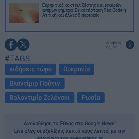
Εκρηκτικό κοκτέιλ ζέστης και ισχυρών
ανέμων σήμερα: Σε κατάσταση Red Code η
Αττική και άλλες 5 περιοχές
επόμενο
άρθρο
#TAGS
ειδήσεις τώρα
Ουκρανία
Βλαντίμιρ Πούτιν
Βολοντιμίρ Ζελένσκι
Ρωσία
Ακολούθησε το Έθνος στο Google News!
Live όλες οι εξελίξεις λεπτό προς λεπτό, με την
υπογραφή του www.ethnos.gr