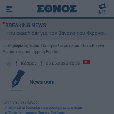
BREAKING NEWS:
 beach bar για τον θάνατο του 4χρονου στην Πά
δημοφιλές τώρα:
Ολική έκλειψη ηλίου: Πότε θα γίνει -
Θα σκοτεινιάσει η μισή Ευρώπη
┋
Κόσμος
┋
06.06.2026 20:52
Newsroom
Ενότητες στο άρθρο:
📌 «Δεν είναι δύσκολο να φτάσουμε έναν στόχο»
📌 Το «πίσω-μπρος» Πούτιν-Ζελένσκι