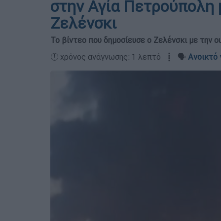
στην Αγία Πετρούπολη μ
Ζελένσκι
Το βίντεο που δημοσίευσε ο Ζελένσκι με την ο
🕛 χρόνος ανάγνωσης: 1 λεπτό ┋ 🗣️
Ανοικτό 