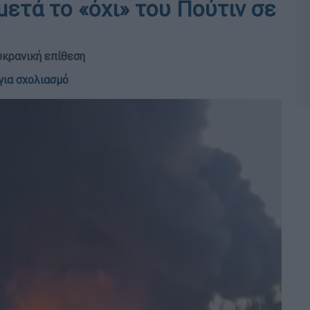
ετά το «όχι» του Πούτιν σε
υκρανική επίθεση
για σχολιασμό