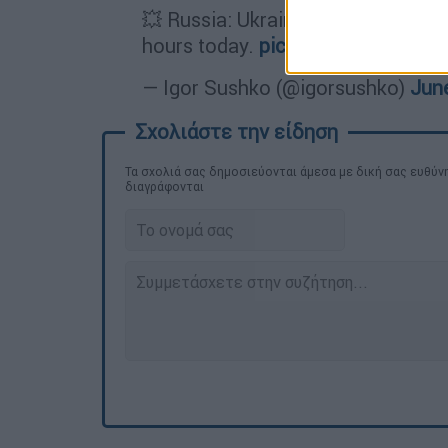
💥 Russia: Ukrainian drones have 
hours today.
pic.twitter.com/cEF
— Igor Sushko (@igorsushko)
June
Τα σχολιά σας δημοσιεύονται άμεσα με δική σας ευθύνη
διαγράφονται