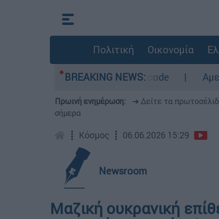
Πολιτική
Οικονομία
Ελ
 - Οι περιοχές σε red code
BREAKING NEWS:
Αμερικανικός
Πρωινή ενημέρωση:
➔ Δείτε τα πρωτοσέλι
σήμερα
┋
Κόσμος
┋
06.06.2026 15:29
Newsroom
Μαζική ουκρανική επίθ