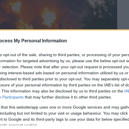
ocess My Personal Information
to opt-out of the sale, sharing to third parties, or processing of your per
formation for targeted advertising by us, please use the below opt-out s
r selection. Please note that after your opt-out request is processed y
 το ΕΘΝΟΣ στη Google
eing interest-based ads based on personal information utilized by us or
disclosed to third parties prior to your opt-out. You may separately opt-
losure of your personal information by third parties on the IAB’s list of
 Πετρούπολη
εξαπέλυσε η
Ουκρανία
μία
. This information may also be disclosed by us to third parties on the
IA
έρριψε την πρόταση
για απευθείας
Participants
that may further disclose it to other third parties.
κι.
 that this website/app uses one or more Google services and may gath
, ο κυβερνήτης της Αγίας Πετρούπολης,
including but not limited to your visit or usage behaviour. You may click 
 to Google and its third-party tags to use your data for below specifi
υς κατοίκους να μην βγουν έξω
και
ogle consent section.
 στην υπηρεσία κινητού διαδικτύου, ενώ ο