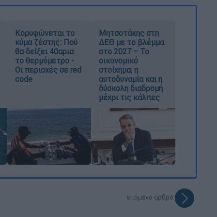
Κορυφώνεται το
Μητσοτάκης στη
κύμα ζέστης: Πού
ΔΕΘ με το βλέμμα
θα δείξει 40αρια
στο 2027 – Το
το θερμόμετρο -
οικονομικό
Οι περιοχές σε red
στοίχημα, η
code
αυτοδυναμία και η
δύσκολη διαδρομή
μέχρι τις κάλπες
επόμενο άρθρο