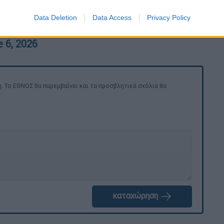
been attacking Saint Petersburg for
Data Deletion
Data Access
Privacy Policy
jW60Jpv
 6, 2026
. Το ΕΘΝΟΣ θα παρεμβαίνει και τα προσβλητικά σχόλια θα
καταχώρηση