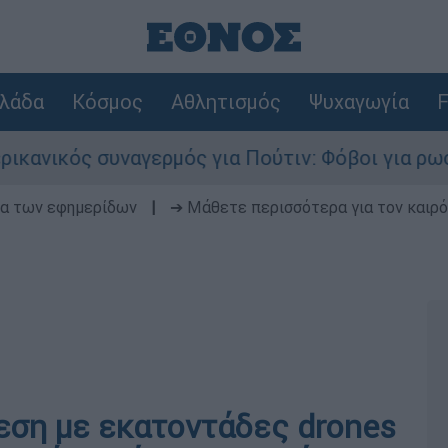
λάδα
Κόσμος
Αθλητισμός
Ψυχαγωγία
F
 συναγερμός για Πούτιν: Φόβοι για ρωσικό χτύπ
δα των εφημερίδων
|
➔ Μάθετε περισσότερα για τον καιρό
εση με εκατοντάδες drones