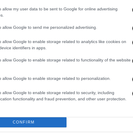
o allow my user data to be sent to Google for online advertising
s.
ia’s ruler wants to keep fighting. That is
is aggression are working. Last night,
to allow Google to send me personalized advertising.
about 1,000 kilometers to the St.
 navy’s arsenals and a base…
o allow Google to enable storage related to analytics like cookies on
evice identifiers in apps.
имир Зеленський (@ZelenskyyUa)
June
o allow Google to enable storage related to functionality of the website
o allow Google to enable storage related to personalization.
αναλαμβάνοντας τις εκκλήσεις του για
ελειώσει αυτός ο πόλεμος
. Αλλά ο ηγέτης
o allow Google to enable storage related to security, including
λεμά».
cation functionality and fraud prevention, and other user protection.
την Ουκρανία
στη διάρκεια της νύχτας με
ν τα ουκρανικά αντιαεροπορικά κατέρριψαν
CONFIRM
μική Αεροπορία το Σάββατο.