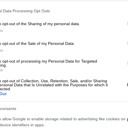
ένκο δήλωσε ότι
141 drones καταρρίφθηκαν
l Data Processing Opt Outs
νγκραντ.
o opt-out of the Sharing of my personal data.
In
o opt-out of the Sale of my Personal Data.
σαρίδων: Ποιος είναι ο φοιτητής
In
 απειλεί τον Μόντι
to opt-out of processing my Personal Data for Targeted
ing.
In
o opt-out of Collection, Use, Retention, Sale, and/or Sharing
ersonal Data that Is Unrelated with the Purposes for which it
 ότι τα αμυντικά του συστήματα
lected.
Out
σαν απόσταση περίπου 1.000 χιλιομέτρων
consents
πολη
ς – προς τα οπλοστάσια του εχθρικού
o allow Google to enable storage related to advertising like cookies on
τ», έγραψε ο Ουκρανός πρόεδρος
evice identifiers in apps.