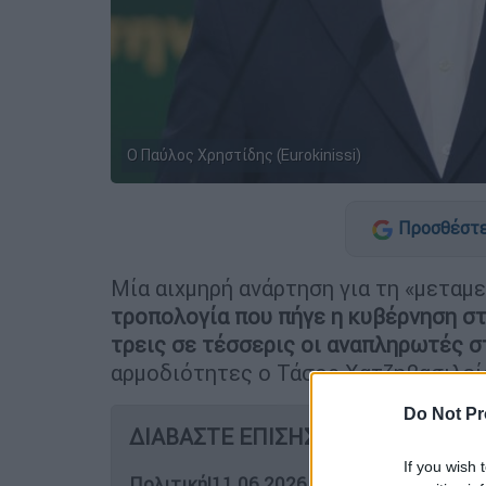
Ο Παύλος Χρηστίδης (Eurokinissi)
Προσθέστε
Μία αιχμηρή ανάρτηση για τη «μεταμε
τροπολογία που πήγε η κυβέρνηση σ
τρεις σε τέσσερις οι αναπληρωτές 
αρμοδιότητες ο Τάσος Χατζηβασιλεί
Do Not Pr
ΔΙΑΒΑΣΤΕ ΕΠΙΣΗΣ
If you wish 
Πολιτική
|
11.06.2026 06:40