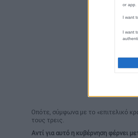
or app.
I want t
I want t
authenti
Οπότε, σύμφωνα με το «επιτελικό κρα
τους τρεις.
Αντί για αυτό η κυβέρνηση φέρνει μ