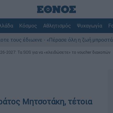
λλάδα
Κόσμος
Αθλητισμός
Ψυχαγωγία
Fo
 έδιωχνε - «Πέρασε όλη η ζωή μπροστά μου»
026-2027: Τα SOS για να «κλειδώσετε» το voucher διακοπών
κράτος Μητσοτάκη, τέτοια