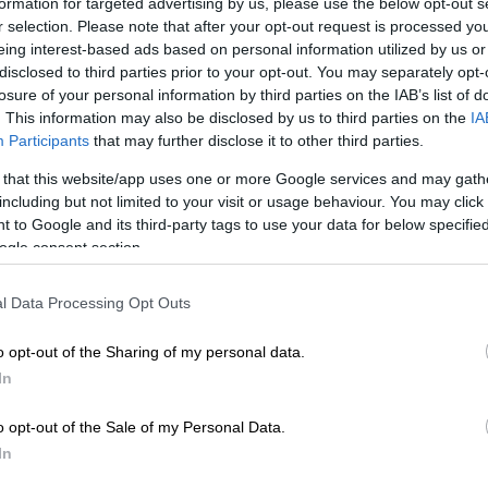
formation for targeted advertising by us, please use the below opt-out s
διλήμματα της κάλπης- Ζεσταίνονται
r selection. Please note that after your opt-out request is processed y
eing interest-based ads based on personal information utilized by us or
disclosed to third parties prior to your opt-out. You may separately opt-
losure of your personal information by third parties on the IAB’s list of
. This information may also be disclosed by us to third parties on the
IA
Participants
that may further disclose it to other third parties.
ς, Πολάκης και Δούρου ζητούν
 that this website/app uses one or more Google services and may gath
including but not limited to your visit or usage behaviour. You may click 
 to Google and its third-party tags to use your data for below specifi
ogle consent section.
Κ
«σύμφωνα με τον ανασχηματισμό που
l Data Processing Opt Outs
νίου,
θα ορκιστεί για να αναλάβει το
έσεων στο Υπουργείο Εξωτερικών ο κ.
o opt-out of the Sharing of my personal data.
In
μικρό, κώλυμα: Σύμφωνα με τον νόμο για το
o opt-out of the Sale of my Personal Data.
 δεν μπορεί να έχει περισσότερες από
In
τών Υπουργών και Υφυπουργών. Οι θέσεις