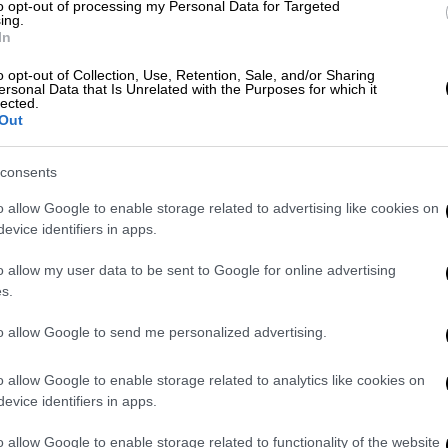
εί να είναι παραπάνω από μία σε κάθε
to opt-out of processing my Personal Data for Targeted
ing.
19).
In
 ο νόμος, όμως, είναι ήδη καλυμμένες από
o opt-out of Collection, Use, Retention, Sale, and/or Sharing
ersonal Data that Is Unrelated with the Purposes for which it
Παπαδοπούλου και τον Χάρη Θεοχάρη.
lected.
Out
consents
o allow Google to enable storage related to advertising like cookies on
evice identifiers in apps.
o allow my user data to be sent to Google for online advertising
s.
to allow Google to send me personalized advertising.
o allow Google to enable storage related to analytics like cookies on
evice identifiers in apps.
o allow Google to enable storage related to functionality of the website