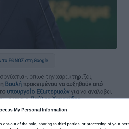
 το ΕΘΝΟΣ στη Google
σονύχτια», όπως την χαρακτηρίζει,
τη
Βουλή
προκειμένου να αυξηθούν από
στο
υπουργείο Εξωτερικών
για να αναλάβει
ου, έκανε ο
Παύλος Χρηστίδης
.
ocess My Personal Information
to opt-out of the sale, sharing to third parties, or processing of your per