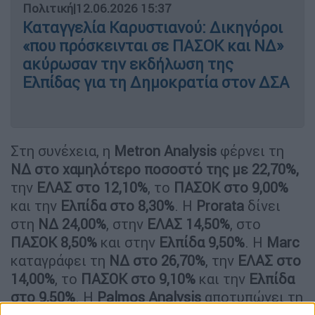
Πολιτική
|
12.06.2026 15:37
Καταγγελία Καρυστιανού: Δικηγόροι
«που πρόσκεινται σε ΠΑΣΟΚ και ΝΔ»
ακύρωσαν την εκδήλωση της
Ελπίδας για τη Δημοκρατία στον ΔΣΑ
Στη συνέχεια, η
Metron Analysis
φέρνει τη
ΝΔ στο χαμηλότερο ποσοστό της με 22,70%,
την
ΕΛΑΣ στο 12,10%
, το
ΠΑΣΟΚ στο 9,00%
και την
Ελπίδα στο 8,30%
. Η
Prorata
δίνει
στη
ΝΔ 24,00%
, στην
ΕΛΑΣ 14,50%
, στο
ΠΑΣΟΚ 8,50%
και στην
Ελπίδα 9,50%
. Η
Marc
καταγράφει τη
ΝΔ στο 26,70%
, την
ΕΛΑΣ στο
14,00%
, το
ΠΑΣΟΚ στο 9,10%
και την
Ελπίδα
στο 9,50%
. Η
Palmos Analysis
αποτυπώνει τη