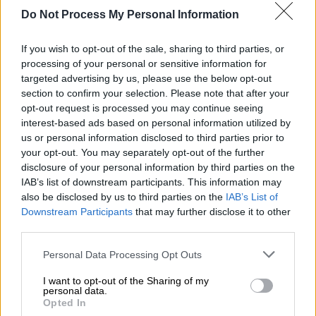
ΝΔ στο 26,30%
, την
ΕΛΑΣ στο 12,90%
, το
Do Not Process My Personal Information
ΠΑΣΟΚ στο 8,60%
και την
Ελπίδα στο 8,60%
.
Τέλος, η
Interview
καταγράφει τη
ΝΔ στο
If you wish to opt-out of the sale, sharing to third parties, or
28,30%,
την
ΕΛΑΣ στο 14,60%
, το
ΠΑΣΟΚ
στο
processing of your personal or sensitive information for
υψηλότερο ποσοστό του με
12,20%
και την
targeted advertising by us, please use the below opt-out
Ελπίδα
στο
7,30%
. Η εμφάνιση της Μαρίας
section to confirm your selection. Please note that after your
Καρυστιανού λειτουργεί ως νέος
opt-out request is processed you may continue seeing
interest-based ads based on personal information utilized by
παράγοντας πίεσης, χωρίς ωστόσο να έχει
us or personal information disclosed to third parties prior to
αποδειχθεί ακόμα αν η δυναμική της μπορεί
your opt-out. You may separately opt-out of the further
να αποκτήσει μόνιμα χαρακτηριστικά. Η
disclosure of your personal information by third parties on the
ειδοποιός διαφορά στα ακροατήριά τους
IAB’s list of downstream participants. This information may
also be disclosed by us to third parties on the
IAB’s List of
είναι ότι η ΕΛ.Α.Σ αντλεί τη δύναμή της από
Downstream Participants
that may further disclose it to other
την ευρεία στήριξη των πολιτών που
third parties.
αυτοπροσδιορίζονται ως αριστεροί ή
Please note that this website/app uses one or more Google
κεντροαριστεροί, σε αντίθεση με την
Personal Data Processing Opt Outs
services and may gather and store information including but
«Ελπίδα για τη Δημοκρατία», η οποία
not limited to your visit or usage behaviour. You may click to
I want to opt-out of the Sharing of my
στηρίζεται κατά κύριο λόγο σε απολιτίκ
personal data.
grant or deny consent to Google and its third-party tags to
Opted In
ψηφοφόρους που πιστεύουν ότι η
use your data for below specified purposes in below Google