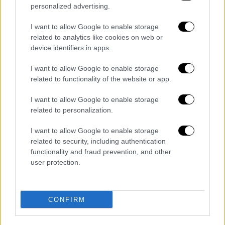
σχήματα, αλλά ταυτόχρονα διατηρούν
personalized advertising.
έντονες επιφυλάξεις, χαρακτηρίζοντάς τα
σε μεγάλο ποσοστό ως
«πυροτεχνήματα»
.
I want to allow Google to enable storage
related to analytics like cookies on web or
Μέσα σε αυτό το απόλυτα ρευστό
device identifiers in apps.
περιβάλλον, το μόνο δεδομένο που
αποκρυσταλλώνεται με απόλυτη σαφήνεια
I want to allow Google to enable storage
είναι η συρρίκνωση των ποσοστών του
related to functionality of the website or app.
ΣΥΡΙΖΑ, ο οποίος κατακρημνίζεται ιστορικά
I want to allow Google to enable storage
και οδηγείται σε... εξαέρωση,
related to personalization.
καταγράφοντας απογοητευτικό μέσο όρο
της τάξης του 1,46%
.
I want to allow Google to enable storage
related to security, including authentication
Τα ποσοστά του
ΣΥΡΙΖΑ
ανά εταιρεία
functionality and fraud prevention, and other
user protection.
επιβεβαιώνουν τη διάλυση:
Realpolls 1,20%,
ALCO 1,20%, Opinion Poll 1,40%, Pulse RC
2,00%, GPO 1,10%, Metron Analysis 1,80%,
CONFIRM
Prorata 2,00%, Marc 1,50%, Palmos Analysis
1,50% και Interview 0,60%.
Κοινή συνισταμένη