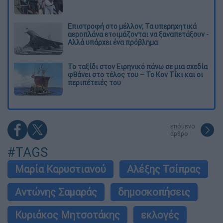
Επιστροφή στο μέλλον; Τα υπερηχητικά
αεροπλάνα ετοιμάζονται να ξαναπετάξουν -
Αλλά υπάρχει ένα πρόβλημα
Το ταξίδι στον Ειρηνικό πάνω σε μια σχεδία
φθάνει στο τέλος του – Το Κον Τίκι και οι
περιπέτειές του
επόμενο
άρθρο
#TAGS
Μαρία Καρυστιανού
Αλέξης Τσίπρας
Αντώνης Σαμαράς
δημοσκοπήσεις
Κυριάκος Μητσοτάκης
εκλογές