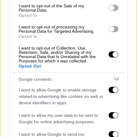
consent section.
παραδοσιακή διάκριση ανάμεσα σε αριστερά
I want to opt-out of the Sale of my
Personal Data.
και δεξιά
«δεν έχει πλέον νόημα»
.
Opted In
Οι σοβαρές επιφυλάξεις της κοινής
I want to opt-out of processing my
Personal Data for Targeted Advertising.
γνώμης, η συρρίκνωση των ποσοστών
Opted In
του ΣΥΡΙΖΑ και το πρόβλημα των
I want to opt-out of Collection, Use,
ονομάτων
Retention, Sale, and/or Sharing of my
Personal Data that Is Unrelated with the
Purposes for which it was collected.
Παρά την καταγεγραμμένη δυναμική, η
Opted Out
ποιοτική ανάλυση των τάσεων, αποκαλύπτει
Google consents
βαθιές και κραυγαλέες αντιφάσεις στο σώμα
των ψηφοφόρων
, οι οποίες αποτυπώνονται
I want to allow Google to enable storage
related to advertising like cookies on web or
ανάγλυφα σε όλες τις επιμέρους μετρήσεις
device identifiers in apps.
των εταιρειών. Οι πολίτες από τη μία
πλευρά ζητούν επιτακτικά την πλήρη
I want to allow my user data to be sent to
ανατροπή του σημερινού πολιτικού
Google for online advertising purposes.
σκηνικού, στηρίζοντας δημοσκοπικά τα νέα
I want to allow Google to send me