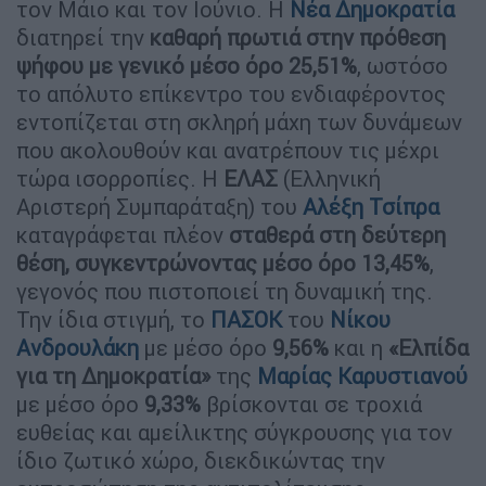
τον Μάιο και τον Ιούνιο. Η
Νέα Δημοκρατία
διατηρεί την
καθαρή πρωτιά στην πρόθεση
ψήφου με γενικό μέσο όρο 25,51%
, ωστόσο
το απόλυτο επίκεντρο του ενδιαφέροντος
εντοπίζεται στη σκληρή μάχη των δυνάμεων
που ακολουθούν και ανατρέπουν τις μέχρι
τώρα ισορροπίες. Η
ΕΛΑΣ
(Ελληνική
Αριστερή Συμπαράταξη) του
Αλέξη Τσίπρα
καταγράφεται πλέον
σταθερά στη δεύτερη
θέση, συγκεντρώνοντας μέσο όρο 13,45%
,
γεγονός που πιστοποιεί τη δυναμική της.
Την ίδια στιγμή, το
ΠΑΣΟΚ
του
Νίκου
Ανδρουλάκη
με μέσο όρο
9,56%
και η
«Ελπίδα
για τη Δημοκρατία»
της
Μαρίας Καρυστιανού
με μέσο όρο
9,33%
βρίσκονται σε τροχιά
ευθείας και αμείλικτης σύγκρουσης για τον
ίδιο ζωτικό χώρο, διεκδικώντας την