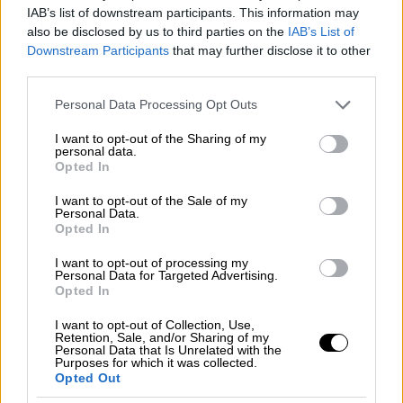
εφαρμόσαμε από το 2019: περισσότερες
IAB’s list of downstream participants. This information may
δουλειές, καλύτερες προοπτικές,
also be disclosed by us to third parties on the
IAB’s List of
Downstream Participants
that may further disclose it to other
φορολογικά κίνητρα για τον επαναπατρισμό,
third parties.
στήριξη της καινοτομίας, ψηφιακό κράτος
Please note that this website/app uses one or more Google
και μεταρρυθμίσεις που κάνουν την Ελλάδα
Personal Data Processing Opt Outs
services and may gather and store information including but
πιο ελκυστική για να ζει και να δημιουργεί
not limited to your visit or usage behaviour. You may click to
I want to opt-out of the Sharing of my
κανείς. Ξέρω ότι δεν έχουν λυθεί όλα τα
personal data.
grant or deny consent to Google and its third-party tags to
Opted In
προβλήματα. Μένουν πολλά ακόμη να γίνουν,
use your data for below specified purposes in below Google
ώστε οι νέοι μας να βρίσκουν εδώ ακόμη
consent section.
I want to opt-out of the Sale of my
Personal Data.
περισσότερες ευκαιρίες, καλύτερες αμοιβές
Opted In
και ένα κράτος που ανταμείβει την
I want to opt-out of processing my
προσπάθεια. Ωστόσο, τα στοιχεία δείχνουν
Personal Data for Targeted Advertising.
ότι βρισκόμαστε στον σωστό δρόμο.
Opted In
Συνεχίζουμε με συνέπεια, ώστε η Ελλάδα να
I want to opt-out of Collection, Use,
γίνει οριστικά μια χώρα επιστροφής,
Retention, Sale, and/or Sharing of my
Personal Data that Is Unrelated with the
προοπτικής και αισιοδοξίας για όλους τους
Purposes for which it was collected.
Opted Out
Έλληνες.