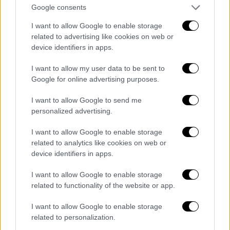
Google consents
Επόμενη ενότητα της ανασκόπησης είναι ο
τομέας της υγείας. Αυτήν την εβδομάδα
I want to allow Google to enable storage
εγκαινιάσαμε το ανακαινισμένο Νοσοκομείο
related to advertising like cookies on web or
device identifiers in apps.
Παίδων Πεντέλης, ένα έργο που αλλάζει
ουσιαστικά την καθημερινότητα μικρών
I want to allow my user data to be sent to
ασθενών, των οικογενειών τους και των
Google for online advertising purposes.
ανθρώπων που εργάζονται εκεί. Είναι κάτι
I want to allow Google to send me
παραπάνω από μια ανακαίνιση ενός κτηρίου,
personalized advertising.
καθώς σε αυτήν περιλαμβάνονται
παρεμβάσεις και στον αύλειο χώρο,
I want to allow Google to enable storage
related to analytics like cookies on web or
υποδομές για άτομα με αναπηρία και πολλές
device identifiers in apps.
ακόμη παροχές που συμβάλλουν σε μια
ριζική αναβάθμιση των παρεχόμενων
I want to allow Google to enable storage
υπηρεσιών υγείας. Η νέα αυτή ανακαίνιση
related to functionality of the website or app.
αποτελεί μέρος της μεγαλύτερης
I want to allow Google to enable storage
αναβάθμισης των υποδομών του ΕΣΥ που
related to personalization.
συντελείται από την ίδρυσή του και