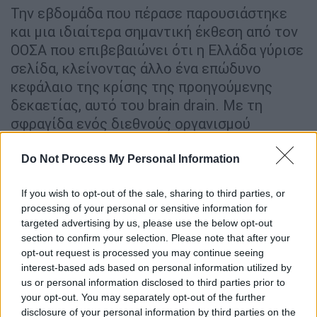
Την εβδομάδα που πέρασε παρουσιάστηκε
και μια ιδιαίτερα σημαντική έκθεση από τον
ΟΟΣΑ που επιβεβαιώνει ότι η Ελλάδα γύρισε
σελίδα, κλείνοντας άλλο ένα επώδυνο
κεφάλαιο της κρίσης της προηγούμενης
δεκαετίας, αυτό του brain drain. Με τη
σφραγίδα ενός διεθνούς οργανισμού
αναγνωρίζεται πως, από το 2023, για πρώτη
φορά μετά από πολλά χρόνια, περισσότεροι
Do Not Process My Personal Information
Έλληνες επιστρέφουν πλέον στην πατρίδα
If you wish to opt-out of the sale, sharing to third parties, or
μας απ’ όσους φεύγουν. Συνολικά στη διετία
processing of your personal or sensitive information for
2023-2024 επέστρεψαν 98.000 Έλληνες και
targeted advertising by us, please use the below opt-out
Ελληνίδες και έφυγαν 69.000. Το brain drain
section to confirm your selection. Please note that after your
μετατρέπεται πλέον σε brain gain. Αυτό δεν
opt-out request is processed you may continue seeing
interest-based ads based on personal information utilized by
συνέβη τυχαία. Είναι αποτέλεσμα της
us or personal information disclosed to third parties prior to
σταθερότητας που πετύχαμε, της ανάπτυξης
your opt-out. You may separately opt-out of the further
που δημιουργήσαμε και των πολιτικών που
disclosure of your personal information by third parties on the