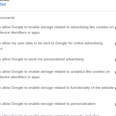
Out
consents
o allow Google to enable storage related to advertising like cookies on
evice identifiers in apps.
o allow my user data to be sent to Google for online advertising
f Tourism and Antiquities)
s.
to allow Google to send me personalized advertising.
υφθείσες συνοικίες περιλάμβαναν δρόμους
 από δρόμους ανατολής-δύσης,
o allow Google to enable storage related to analytics like cookies on
ι δημόσιους χώρους.
evice identifiers in apps.
 μέσα του 4ου αιώνα δεσπόζει στην είσοδο
o allow Google to enable storage related to functionality of the website
δρόμους του, μαζί με τα ερείπια δύο πύργων
 παρυφών του, σύμφωνα με τον Μαχμούντ
o allow Google to enable storage related to personalization.
ικής αποστολής.
o allow Google to enable storage related to security, including