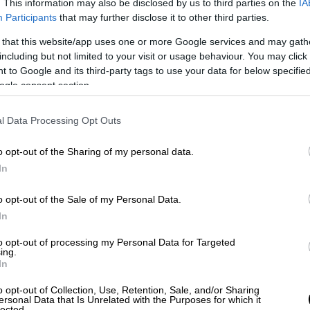
. This information may also be disclosed by us to third parties on the
IA
Participants
that may further disclose it to other third parties.
τήτων ανέφερε ότι
η πρώτη ανακάλυψη
θημερινή ζωή, την αστική ανάπτυξη και τις
 that this website/app uses one or more Google services and may gath
οχής που η Αίγυπτος αποτελούσε μέρος της
including but not limited to your visit or usage behaviour. You may click 
 to Google and its third-party tags to use your data for below specifi
ogle consent section.
l Data Processing Opt Outs
o opt-out of the Sharing of my personal data.
In
o opt-out of the Sale of my Personal Data.
In
to opt-out of processing my Personal Data for Targeted
ing.
In
o opt-out of Collection, Use, Retention, Sale, and/or Sharing
ersonal Data that Is Unrelated with the Purposes for which it
lected.