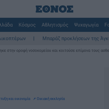
λλάδα
Κόσμος
Αθλητισμός
Ψυχαγωγία
Fo
Μπαράζ προκλήσεων της Άγκυρας στο Αιγαίο: Ε
ηκε στην οροφή νοσοκομείου και κοιτούσε επίμονα τους ασθ
τυξη και οικονομία
📌 Οικιακή εκκλησία