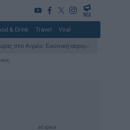
od & Drink
Travel
Viral
ικονική αερομαχία ανάμεσα σε ελληνικά και το
ενείς