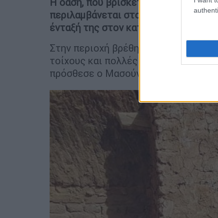
Η όαση, που βρίσκεται στην επαρχία 
authenti
περιλαμβάνεται στον προσωρινό κατ
ένταξή της στον κατάλογο παγκόσμια
Στην περιοχή βρέθηκαν επίσης μια έ
τοίχους και πολλές κατοικίες με αί
πρόσθεσε ο Μασούντ.