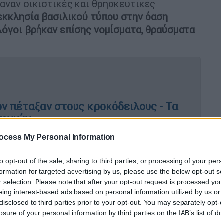
αναν οικιστικές και θρησκευτικές
εκκλησία βασιλικού τύπου στην όαση
λόγοι βρήκαν επίσης νομίσματα, θραύσματα
ον πέταξαν στους κροκόδειλους - Τα
γονιών
ocess My Personal Information
to opt-out of the sale, sharing to third parties, or processing of your per
ύφθηκαν στη Μαρίνα ελ-Αλαμέιν, κοντά στην
formation for targeted advertising by us, please use the below opt-out s
υν λαξευτούς σε βράχο και λίθινους τάφους,
r selection. Please note that after your opt-out request is processed y
ένια σαρκοφάγο.
eing interest-based ads based on personal information utilized by us or
disclosed to third parties prior to your opt-out. You may separately opt-
άπτυξη και οικονομία
losure of your personal information by third parties on the IAB’s list of