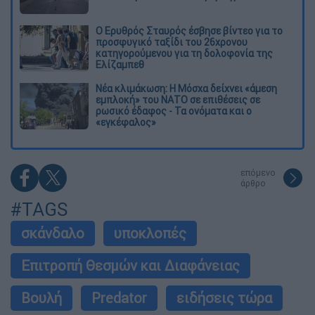
Ο Ερυθρός Σταυρός έσβησε βίντεο για το
προσφυγικό ταξίδι του 26χρονου
κατηγορούμενου για τη δολοφονία της
Ελίζαμπεθ
Νέα κλιμάκωση: Η Μόσχα δείχνει «άμεση
εμπλοκή» του ΝΑΤΟ σε επιθέσεις σε
ρωσικό έδαφος - Τα ονόματα και ο
«εγκέφαλος»
επόμενο
άρθρο
#TAGS
σκάνδαλο
υποκλοπές
Επιτροπή Θεσμών και Διαφάνειας
Βουλή
Predator
ειδήσεις τώρα