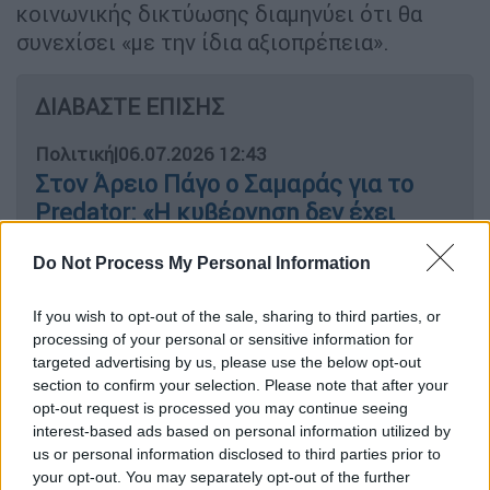
κοινωνικής δικτύωσης διαμηνύει ότι θα
συνεχίσει «με την ίδια αξιοπρέπεια».
ΔΙΑΒΑΣΤΕ ΕΠΙΣΗΣ
Πολιτική
|
06.07.2026 12:43
Στον Άρειο Πάγο ο Σαμαράς για το
Predator: «Η κυβέρνηση δεν έχει
απαντήσει για την παγίδευσή μου»
Do Not Process My Personal Information
Ελλάδα
|
07.07.2026 11:16
If you wish to opt-out of the sale, sharing to third parties, or
Υποκλοπές: Οκτώ θύματα κατέθεσαν
processing of your personal or sensitive information for
αγωγή για το Predator - Ζητούν 7,6
targeted advertising by us, please use the below opt-out
εκατ. ευρώ
section to confirm your selection. Please note that after your
opt-out request is processed you may continue seeing
interest-based ads based on personal information utilized by
us or personal information disclosed to third parties prior to
your opt-out. You may separately opt-out of the further