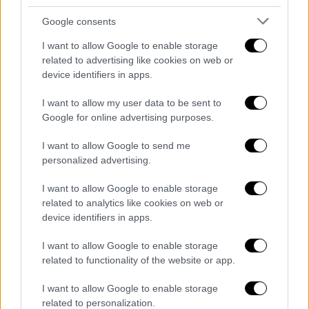
σημειώνεται πως, κατά τη θητεία του στο
Google consents
ΥΠΕΞ εγκρίθηκαν οι άδειες εξαγωγής του
Predator σε τρίτες χώρες ενώ
παραιτήθηκε,
I want to allow Google to enable storage
related to advertising like cookies on web or
μόλις το σκάνδαλο αποκαλύφθηκε.
device identifiers in apps.
«Θα συνεχίσω με την ίδια
I want to allow my user data to be sent to
αξιοπρέπεια» λέει ο Δημητριάδης
Google for online advertising purposes.
Την ίδια ώρα, ο
Γρηγόρης Δημητριάδης,
σε
I want to allow Google to send me
ανάρτησή του στο Twitter σημειώνει ότι έχει
personalized advertising.
καταθέσει δύο φορές στη Θεσμών και
I want to allow Google to enable storage
Διαφάνειας και μία φορά στον Άρειο Πάγο.
related to analytics like cookies on web or
«Πόσες φορές είναι αρκετές στους
device identifiers in apps.
ιθύνοντες της αντιπολίτευσης;» διερωτάται
I want to allow Google to enable storage
ο ίδιος, ο οποίος πρόσφατα σε συνέντευξή
related to functionality of the website or app.
του δήλωσε πως ανέλαβε την πολιτική
ευθύνη για το σκάνδαλο. «Θα συνεχίσω με
I want to allow Google to enable storage
την ίδια αξιοπρέπεια», καταλήγει ο
related to personalization.