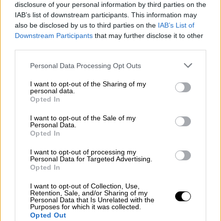
ΠΑΣΟΚ, ΣΥΡΙΖΑ, ΚΚΕ, Πλεύση Ελευθερίας
disclosure of your personal information by third parties on the
ζήτησαν την κλήση Ντίλιαν
μετά τις
IAB’s list of downstream participants. This information may
also be disclosed by us to third parties on the
IAB’s List of
αποκαλύψεις που έκανε ο ίδιος ο Ισραηλινός
Downstream Participants
that may further disclose it to other
επιχειρηματίας ότι η εταιρεία του
third parties.
προμηθεύει το
κακόβουλο λογισμικό
Please note that this website/app uses one or more Google
Predator
μόνο σε κυβερνησεις και υπηρεσίες
Personal Data Processing Opt Outs
services and may gather and store information including but
ασφαλείας, «δείχνοντας» την κυβέρνηση. Ο
not limited to your visit or usage behaviour. You may click to
I want to opt-out of the Sharing of my
καταδικασμένος Ντίλιαν ισχυρίζεται πως
personal data.
grant or deny consent to Google and its third-party tags to
Opted In
μπορεί να αποδείξει τη σχέση της Intellexa
use your data for below specified purposes in below Google
consent section.
με την ΕΥΠ
, μέσω συμβάσεων και μηνυμάτων
I want to opt-out of the Sale of my
Personal Data.
ηλεκτρονικού ταχυδρομείου που έχει στα
Opted In
χέρια του, ενώ έχει δηλώσει ττην προθυμία
I want to opt-out of processing my
του να καταθέσει στη Θεσμών και
Personal Data for Targeted Advertising.
Opted In
Διαφάνειας.
I want to opt-out of Collection, Use,
Όσον αφορά τον
Γιάννη Σμυρλή,
ο οποίος δεν
Retention, Sale, and/or Sharing of my
Personal Data that Is Unrelated with the
έχει κληθεί να καταθέσει σε καμία από τις
Purposes for which it was collected.
διαδικασίες σχετικά με το σκάνδαλο,
Opted Out