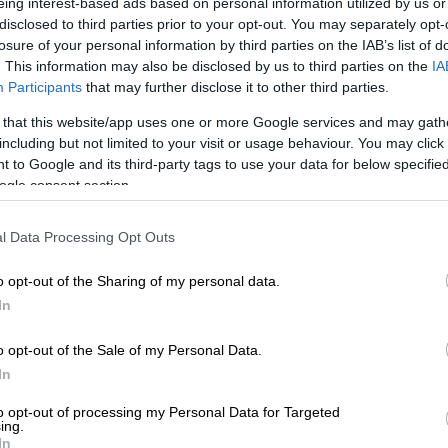
eing interest-based ads based on personal information utilized by us or
disclosed to third parties prior to your opt-out. You may separately opt-
losure of your personal information by third parties on the IAB’s list of
. This information may also be disclosed by us to third parties on the
IA
Participants
that may further disclose it to other third parties.
 that this website/app uses one or more Google services and may gath
including but not limited to your visit or usage behaviour. You may click 
 to Google and its third-party tags to use your data for below specifi
ogle consent section.
 το ΕΘΝΟΣ στη Google
l Data Processing Opt Outs
τις πολύωρες καθυστερήσεις στις πτήσεις
μένουν εγκλωβισμένοι στο αεροδρόμιο του
o opt-out of the Sharing of my personal data.
λεσαν τα drones το βράδυ της Τετάρτης
In
ης, 19 και 20 Δεκεμβρίου.
o opt-out of the Sale of my Personal Data.
 με τα βρετανικά Μέσα Ενημέρωσης, είναι
In
λις τα εντόπισαν. Σύμφωνα με την εφημερίδα
to opt-out of processing my Personal Data for Targeted
 ξεκαθαρίσει στους αστυνομικούς ότι δεν
ing.
In