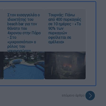
Στον εισαγγελέα ο
Τουρνάς: Πάνω
ιδιοκτήτης του
από 400 πυρκαγιές
beach bar για τον
σε 10 ημέρες - «Το
θάνατο του
90% των
4χρονου στην Πάρο
πυρκαγιών
- Στο
οφείλεται σε
«μικροσκόπιο» ο
αμέλεια»
ρόλος του
ναυαγοσώστη
επόμενο άρθρο