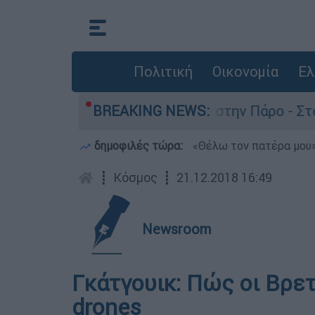
Πολιτική
Οικονομία
Ελ
α τον θάνατο του 4χρονου στην Πάρο - Στο «μικ
BREAKING NEWS:
δημοφιλές τώρα:
«Θέλω τον πατέρα μου»:
┋
Κόσμος
┋
21.12.2018 16:49
Newsroom
Γκάτγουικ: Πώς οι Βρετ
drones