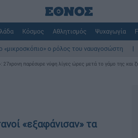
λάδα
Κόσμος
Αθλητισμός
Ψυχαγωγία
F
ροσκόπιο» ο ρόλος του ναυαγοσώστη
Συναγ
 27χρονη παρέσυρε νύφη λίγες ώρες μετά το γάμο της και ζη
ανοί «εξαφάνισαν» τα