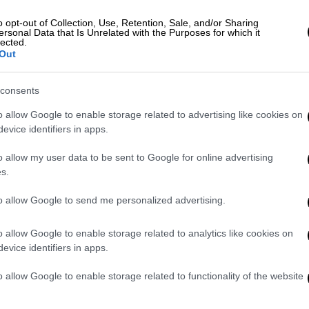
ρίψουν τα drones.
o opt-out of Collection, Use, Retention, Sale, and/or Sharing
πυρ σε ευαίσθητες περιοχές όπως τα
ersonal Data that Is Unrelated with the Purposes for which it
lected.
ς κατά την πορεία τους προς τα κάτω είναι
Out
ίευμα.
consents
η του αεροδρομίου του Γκάτγουικ, μέχρι
ου, αναμένεται να έχει αποκατασταθεί
o allow Google to enable storage related to advertising like cookies on
ου. Σύμφωνα με το ΒΒC,το αεροδρόμιο του
evice identifiers in apps.
ας.
o allow my user data to be sent to Google for online advertising
s.
, το υπουργείο Μεταφορών της Βρετανίας
υς αιθέρες. Η εφημερίδα
to allow Google to send me personalized advertising.
υς απειλές με τα drones να «κόβουν» βόλτες
εροσκάφη έχουν τριπλασιαστεί στη
o allow Google to enable storage related to analytics like cookies on
evice identifiers in apps.
drones επιχείρησαν να προκαλέσουν χάος
o allow Google to enable storage related to functionality of the website
 ήταν 29 drone και το 2016 71 (drone).