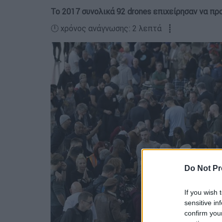
Το 2017 συνολικά 92 drones επιχείρησαν να π
🕛 χρόνος ανάγνωσης: 2 λεπτά ┋
Do Not Pr
If you wish 
sensitive in
confirm you