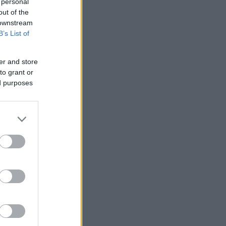
 personal
out of the
 downstream
B’s List of
er and store
to grant or
ed purposes