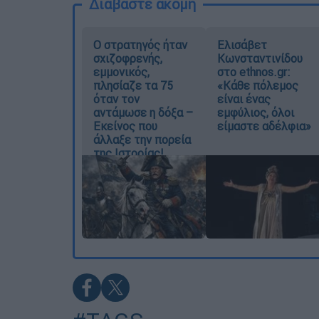
Διαβάστε ακόμη
O στρατηγός ήταν
Ελισάβετ
σχιζοφρενής,
Κωνσταντινίδου
εμμονικός,
στο ethnos.gr:
πλησίαζε τα 75
«Κάθε πόλεμος
όταν τον
είναι ένας
αντάμωσε η δόξα –
εμφύλιος, όλοι
Εκείνος που
είμαστε αδέλφια»
άλλαξε την πορεία
της Ιστορίας!