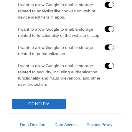
γενικού επιτελείου στρατού Τζόζεφ
I want to allow Google to enable storage
Ντάνφορντ πρόκειται να συναντηθεί στις 15
related to analytics like cookies on web or
device identifiers in apps.
Ιανουαρίου με τον Τούρκο ομόλογό του για
να συνεχίσουν τις διαβουλεύσεις.
I want to allow Google to enable storage
related to functionality of the website or app.
Με βάση την ανακοίνωση που εξέδωσε
νωρίτερα η τουρκική προεδρία, οι δύο
I want to allow Google to enable storage
πρόεδροι συζήτησαν την εγκαθίδρυση μιας
related to personalization.
«ζώνης ασφαλείας» στη βόρεια Συρία,
I want to allow Google to enable storage
εκκαθαρισμένης από «τρομοκρατικές
related to security, including authentication
οργανώσεις».
functionality and fraud prevention, and other
user protection.
Διαβάστε ακόμη
Κυνήγι χρόνου στα λεωφορεία: Οι οδηγοί
CONFIRM
της ΟΣΥ καταγγέλλουν δρομολόγια που
«δεν βγαίνουν» και προειδοποιούν για
κινδύνους
Data Deletion
Data Access
Privacy Policy
Πώς έγινε η τραγωδία στα Μάλια: Η 40χρονη
πνίγηκε για να σώσει τη φίλη της