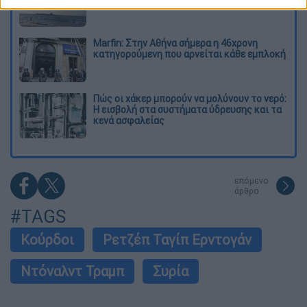
Marfin: Στην Αθήνα σήμερα η 46χρονη
κατηγορούμενη που αρνείται κάθε εμπλοκή
Πώς οι χάκερ μπορούν να μολύνουν το νερό:
Η εισβολή στα συστήματα ύδρευσης και τα
κενά ασφαλείας
επόμενο
άρθρο
#TAGS
Κούρδοι
Ρετζέπ Ταγίπ Ερντογάν
Ντόναλντ Τραμπ
Συρία