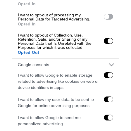
Στην ανακοίνωσή του ο Λευκός Οίκος
Opted In
ανέφερε ότι οι δύο ηγέτες συζήτησαν
I want to opt-out of processing my
διμερή θέματα συμπεριλαμβανομένης και
Personal Data for Targeted Advertising.
Opted In
«της συνεχιζόμενης συνεργασίας στη Συρία,
καθώς οι αμερικανικές δυνάμεις ξεκινούν
I want to opt-out of Collection, Use,
Retention, Sale, and/or Sharing of my
την αποχώρησή τους» από την περιοχή.
Personal Data that Is Unrelated with the
Purposes for which it was collected.
Opted Out
Ο πρόεδρος Τραμπ τόνισε στον Ερντογάν ότι
είναι σημαντικό για τις ΗΠΑ να μην
Google consents
κακομεταχειριστεί η Τουρκία τους
I want to allow Google to enable storage
Κούρδους και τους άλλους συμμάχους της
related to advertising like cookies on web or
Ουάσινγκτον στους κόλπους των Συριακών
device identifiers in apps.
Δημοκρατικών Δυνάμεων (SDF) «με τους
οποίους πολεμήσαμε για να νικήσουμε το
I want to allow my user data to be sent to
Google for online advertising purposes.
Ισλαμικό Κράτος», ανέφερε η εκπρόσωπος
του Λευκού Οίκου Σάρα Σάντερς.
I want to allow Google to send me
personalized advertising.
Σύμφωνα με τη Σάντερς, ο αρχηγός του