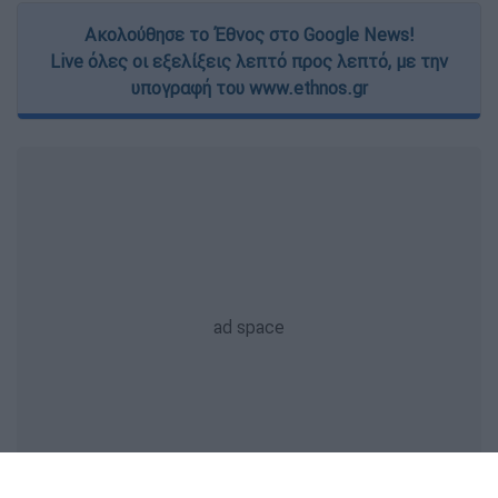
Ακολούθησε το Έθνος στο Google News!
Live όλες οι εξελίξεις λεπτό προς λεπτό, με την
υπογραφή του www.ethnos.gr