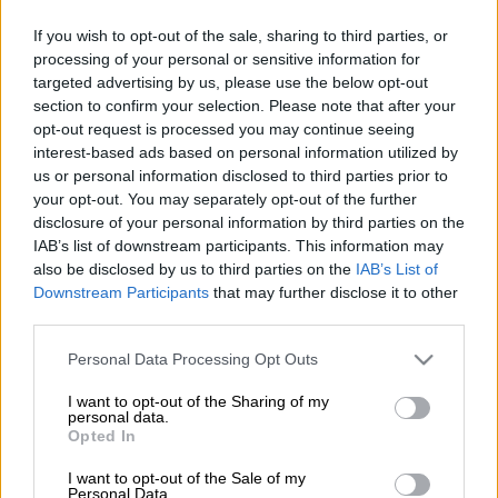
(AP Photo/Andrew Harnik)
If you wish to opt-out of the sale, sharing to third parties, or
processing of your personal or sensitive information for
targeted advertising by us, please use the below opt-out
Προσθέστε το ΕΘΝΟΣ στη Google
section to confirm your selection. Please note that after your
opt-out request is processed you may continue seeing
interest-based ads based on personal information utilized by
Την καλή μεταχείριση των Κούρδων της
us or personal information disclosed to third parties prior to
Συρίας ζήτησε ο
Ντόναλντ Τραμπ
από τον
your opt-out. You may separately opt-out of the further
Ρετζέπ Ταγίπ Ερντογάν
, στην τηλεφωνική
disclosure of your personal information by third parties on the
επικοινωνία που είχαν οι δύο ηγέτες.
IAB’s list of downstream participants. This information may
also be disclosed by us to third parties on the
IAB’s List of
Νωρίτερα, με ανάρτησή του στο Twitter, ο
Downstream Participants
that may further disclose it to other
third parties.
Τραμπ απείλησε ανοιχτά την Τουρκία με
οικονομική καταστροφή αν επιτεθεί στους
Please note that this website/app uses one or more Google
Personal Data Processing Opt Outs
συμμάχους των ΗΠΑ στη Συρία, ένα σχόλιο
services and may gather and store information including but
not limited to your visit or usage behaviour. You may click to
I want to opt-out of the Sharing of my
που προκάλεσε την οξεία απάντηση της
personal data.
grant or deny consent to Google and its third-party tags to
Άγκυρας και αναζωπύρωσε τους φόβους για
Opted In
use your data for below specified purposes in below Google
μια εκ νέου αντιπαράθεση των δύο πλευρών.
consent section.
I want to opt-out of the Sale of my
Personal Data.