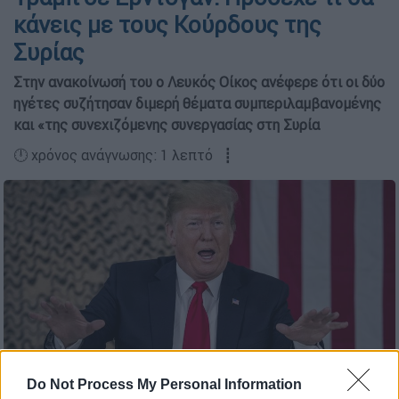
κάνεις με τους Κούρδους της
Συρίας
Στην ανακοίνωσή του ο Λευκός Οίκος ανέφερε ότι οι δύο
ηγέτες συζήτησαν διμερή θέματα συμπεριλαμβανομένης
και «της συνεχιζόμενης συνεργασίας στη Συρία
🕛 χρόνος ανάγνωσης: 1 λεπτό ┋
Do Not Process My Personal Information