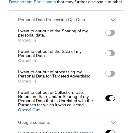
Πώς οι δυνάμεις των Κούρδων ουσιαστικά
Downstream Participants
that may further disclose it to other
«παραδίδονται» με αυτή τη συμφωνία και τι
third parties.
αναφέρουν οι ΗΠΑ
Please note that this website/app uses one or more Google
Personal Data Processing Opt Outs
services and may gather and store information including but
not limited to your visit or usage behaviour. You may click to
I want to opt-out of the Sharing of my
personal data.
grant or deny consent to Google and its third-party tags to
Opted In
use your data for below specified purposes in below Google
consent section.
I want to opt-out of the Sale of my
Personal Data.
Opted In
I want to opt-out of processing my
Personal Data for Targeted Advertising.
Opted In
I want to opt-out of Collection, Use,
Retention, Sale, and/or Sharing of my
Personal Data that Is Unrelated with the
Purposes for which it was collected.
Opted Out
Google consents
Κόσμος
|
11.01.2026 12:32
I want to allow Google to enable storage