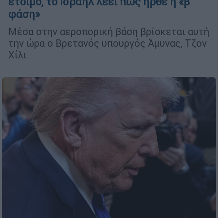
έτοιμο, το Ισραήλ λέει πως ήρθε η «β'
φάση»
Μέσα στην αεροπορική βάση βρίσκεται αυτή
την ώρα ο Βρετανός υπουργός Άμυνας, Τζον
Χίλι