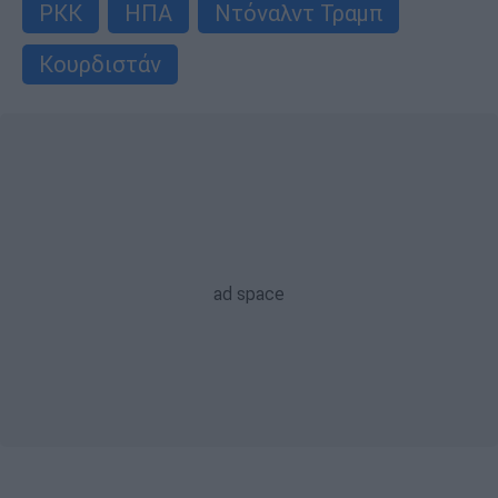
PKK
ΗΠΑ
Ντόναλντ Τραμπ
Κουρδιστάν