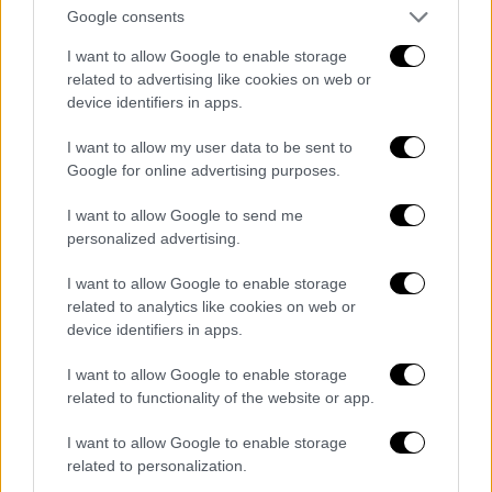
ελέγχουν αν τηρήθηκε το μέτρο και θα
Google consents
επιβάλλουν τις ανάλογες κυρώσεις.
I want to allow Google to enable storage
Ο Γάλλος πρόεδρος είπε επίσης ότι θα
related to advertising like cookies on web or
device identifiers in apps.
εφαρμοστεί απαγόρευση της κυκλοφορίας
κατά τη διάρκεια της νύχτας στη Μαρτινίκα
I want to allow my user data to be sent to
και το νησί Ρεϊνιόν.
Google for online advertising purposes.
Όλες οι ειδήσεις
I want to allow Google to send me
personalized advertising.
Μητσοτάκης: Κλειστοί χώροι εστίασης μόνο
I want to allow Google to enable storage
εμβολιασμένοι - Υποχρεωτικό εμβόλιο σε
related to analytics like cookies on web or
γηροκομεία και υγειονομικούς
device identifiers in apps.
Ηλιούπολη: Οργανωμένο κύκλωμα
I want to allow Google to enable storage
σεξουαλικής εκμετάλλευσης με θύμα τη
related to functionality of the website or app.
19χρονη - Μαρτυρίες γειτόνων στο ethnos.gr
I want to allow Google to enable storage
Εμβόλιο: Την Πέμπτη 15 Ιουλίου ανοίγει η
related to personalization.