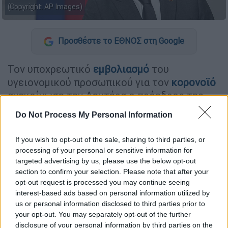
(Copyright: AP Images)
Προσθέστε το ΕΘΝΟΣ στη Google
Τον υποχρεωτικό
εμβολιασμό
του
υγειονομικού προσωπικού για τoν
κορονοϊό
ανακοίνωσε την Δευτέρα ο πρόεδρος της
Γαλλίας
,
Εμανουέλ Μακρόν.
Do Not Process My Personal Information
Στο διάγγελμά του ο Γάλλος πρόεδρος
If you wish to opt-out of the sale, sharing to third parties, or
τόνισε ότι οι Aρχές δίνουν μάχη με τον
processing of your personal or sensitive information for
χρόνο για να περιορίσουν την
μετάλλαξη
targeted advertising by us, please use the below opt-out
Δέλτα
του κορονοϊού. «Αν δεν δράσουμε
section to confirm your selection. Please note that after your
τώρα, ο αριθμός των κρουσμάτων και ο
opt-out request is processed you may continue seeing
interest-based ads based on personal information utilized by
αριθμός των νοσηλειών θα αυξηθεί»,
us or personal information disclosed to third parties prior to
προειδοποίησε.
your opt-out. You may separately opt-out of the further
disclosure of your personal information by third parties on the