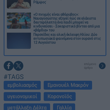
Ράμφος
«Ο πνιγμός είναι αθόρυβος»:
Ναυαγοσώστης εξηγεί πώς σε ελάχιστα
δευτερόλεπτα ένα παιδί μπορεί να
κινδυνεύσει - Σοκαριστικό βίντεο από μια
«βάρδια» του
Περσείδες και ολική έκλειψη Ηλίου: Δύο
εντυπωσιακά φαινόμενα στον ουρανό στις
12 Αυγούστου
επόμενο
άρθρο
#TAGS
εμβολιασμός
Εμανουέλ Μακρόν
υγειονομικοί
Κορονοϊός
μετάλλαξη Δέλτα
Γαλλία