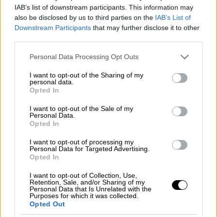
Έλεγχοι από τις 15 Σεπτεμβρίου
IAB’s list of downstream participants. This information may
also be disclosed by us to third parties on the
IAB’s List of
Από την επόμενη εβδομάδα, 21 Ιουλίου, όσοι
Downstream Participants
that may further disclose it to other
επιθυμούν να παραστούν σε εκδηλώσεις
third parties.
στις οποίες θα συμμετέχουν περισσότεροι
Please note that this website/app uses one or more Google
Personal Data Processing Opt Outs
από 50 άνθρωποι θα πρέπει να είναι
services and may gather and store information including but
εφοδιασμένοι με πιστοποιητικό υγείας. Από
not limited to your visit or usage behaviour. You may click to
I want to opt-out of the Sharing of my
personal data.
τον Αύγουστο, τα πιστοποιητικά θα είναι
grant or deny consent to Google and its third-party tags to
Opted In
use your data for below specified purposes in below Google
επίσης αναγκαία για να έχει κανείς πρόσβαση
consent section.
I want to opt-out of the Sale of my
σε μπαρ, εστιατόρια, αεροπλάνα και τρένα.
Personal Data.
Opted In
Προκειμένου να αναχαιτιστεί η
I want to opt-out of processing my
αναζωπύρωση της πανδημίας, ο
εμβολιασμός
Personal Data for Targeted Advertising.
για τον κορονοϊό θα καταστεί υποχρεωτικός
Opted In
για όλο το υγειονομικό προσωπικό αλλά και
I want to opt-out of Collection, Use,
για όσους εργαζόμενους έρχονται σε επαφή
Retention, Sale, and/or Sharing of my
Personal Data that Is Unrelated with the
με ευάλωτους ασθενείς. Από τις 15
Purposes for which it was collected.
Opted Out
Σεπτεμβρίου οι αρχές θα ξεκινήσουν να