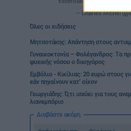
Essential that relevant
#UN
— Charles Michel (@
Όλες οι ειδήσεις
Μητσοτάκης: Απάντηση στους αντιεμ
Γυναικοκτονία – Φολέγανδρος: Tα πρ
ψυχικής νόσου ο δικηγόρος
Εμβόλιο - Κικίλιας: 20 ευρώ στους γ
εάν πηγαίνουν κατ' οίκον
Γεωργιάδης: Ό,τι ισχύει για τους αν
λιανεμπόριο
Διαβάστε ακόμη