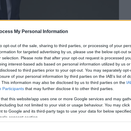
ocess My Personal Information
to opt-out of the sale, sharing to third parties, or processing of your per
formation for targeted advertising by us, please use the below opt-out s
r selection. Please note that after your opt-out request is processed y
eing interest-based ads based on personal information utilized by us or
disclosed to third parties prior to your opt-out. You may separately opt-
losure of your personal information by third parties on the IAB’s list of
 το ΕΘΝΟΣ στη Google
. This information may also be disclosed by us to third parties on the
IA
Participants
that may further disclose it to other third parties.
έση για τις εξαγγελίες
Ρετζέπ Ταγίπ
 that this website/app uses one or more Google services and may gath
γμα των
Βαρωσίων,
στην
Κύπρο
. Μέσα από
including but not limited to your visit or usage behaviour. You may click 
υρωπαϊκού Συμβουλίου
εκτίμησε ότι ο
 to Google and its third-party tags to use your data for below specifi
εις του
αυξάνει τις εντάσεις στην περιοχή.
ogle consent section.
νία που είχε με τον πρόεδρο της χώρας,