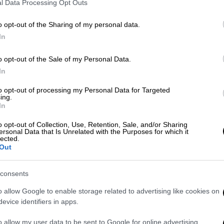
λεγγύη του προς την
Κύπρο.
l Data Processing Opt Outs
o opt-out of the Sharing of my personal data.
In
o opt-out of the Sale of my Personal Data.
In
to opt-out of processing my Personal Data for Targeted
ing.
In
o opt-out of Collection, Use, Retention, Sale, and/or Sharing
video
ersonal Data that Is Unrelated with the Purposes for which it
lected.
Out
consents
o allow Google to enable storage related to advertising like cookies on
evice identifiers in apps.
o allow my user data to be sent to Google for online advertising