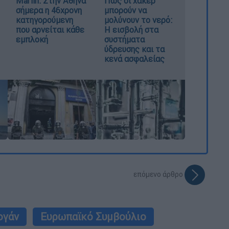
Marfin: Στην Αθήνα
Πώς οι χάκερ
σήμερα η 46χρονη
μπορούν να
κατηγορούμενη
μολύνουν το νερό:
που αρνείται κάθε
Η εισβολή στα
εμπλοκή
συστήματα
ύδρευσης και τα
κενά ασφαλείας
επόμενο άρθρο
ογάν
Ευρωπαϊκό Συμβούλιο