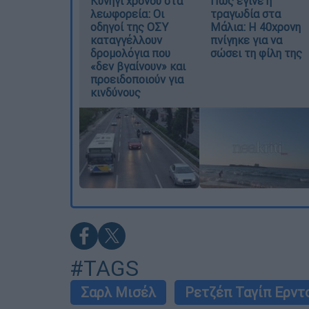
Κυνήγι χρόνου στα
Πώς έγινε η
λεωφορεία: Οι
τραγωδία στα
οδηγοί της ΟΣΥ
Μάλια: Η 40χρονη
καταγγέλλουν
πνίγηκε για να
δρομολόγια που
σώσει τη φίλη της
«δεν βγαίνουν» και
προειδοποιούν για
κινδύνους
#TAGS
Σαρλ Μισέλ
Ρετζέπ Ταγίπ Ερντ