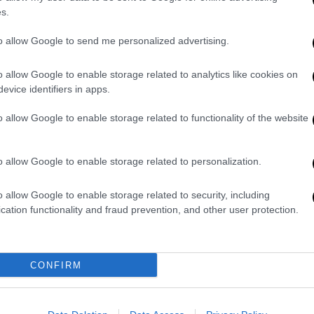
s.
σή του ο Σαρλ Μισέλ αναφέρει:
to allow Google to send me personalized advertising.
 στην Κύπρο
κατά τη διάρκεια συνομιλίας με
o allow Google to enable storage related to analytics like cookies on
εις κατά τη διάρκεια της επίσκεψης του
evice identifiers in apps.
ν των Βαρωσίων α
υξάνουν τις εντάσεις και
συνομιλίες επίλυσης.
Η λύση δύο κρατών
o allow Google to enable storage related to functionality of the website
τηρούνται πλήρως τα σχετικά ψηφίσματα
».
o allow Google to enable storage related to personalization.
🇾 during call with
@AnastasiadesCY
o allow Google to enable storage related to security, including
cation functionality and fraud prevention, and other user protection.
gan
visit on reopening parts of
#Varosha
nger future settlement talks
CONFIRM
olution is a no go