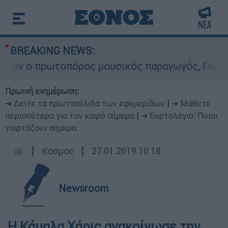
BREAKING NEWS:
ν ο πρωτοπόρος μουσικός παραγωγός, Γουίλιαμ Ό
Πρωινή ενημέρωση:
➔ Δείτε τα πρωτοσέλιδα των εφημερίδων
|
➔ Μάθετε
περισσότερα για τον καιρό σήμερα
|
➔ Εορτολόγιο: Ποιοι
γιορτάζουν σήμερα
┋
Κόσμος
┋
27.01.2019 10:18
Newsroom
Η Κάμαλα Χάρις ανακοίνωσε την