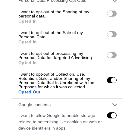
Personal Data Processing Opt Outs
γνωρίστηκαν στο εμβληματικό πανεπιστήμιο
services and may gather and store information including but
Berkeley. Ο πατέρας της, ο Ντόναλντ Χάρις ,
not limited to your visit or usage behaviour. You may click to
I want to opt-out of the Sharing of my
personal data.
grant or deny consent to Google and its third-party tags to
«ένας αξιοσέβαστος οικονομολόγος», είναι
Opted In
use your data for below specified purposes in below Google
Τζαμαϊκανός. Και η Ινδή μητέρα της , η
consent section.
I want to opt-out of the Sale of my
Σιαμάλα Κοπαλάν, έφθασε στα 19 της χρόνια
Personal Data.
Opted In
στις ΗΠΑ για να σπουδάσει και στην
συνέχεια να επιστρέψει στην χώρα της για
I want to opt-out of processing my
Personal Data for Targeted Advertising.
να παντρευτεί. Αντ’ αυτού, παρέμεινε στις
Opted In
ΗΠΑ, δραστηριοποιήθηκε στο κίνημα για το
I want to opt-out of Collection, Use,
ατομικά δικαιώματα και έγινε «σπουδαία
Retention, Sale, and/or Sharing of my
ερευνήτρια για τον καρκίνο».
Personal Data that Is Unrelated with the
Purposes for which it was collected.
Opted Out
Όπως αναφέρει το ΑΠΕ-ΜΠΕ, Κάμαλα είναι
Google consents
το όνομα που της έδωσε η ινδή μητέρα της
για να την συνδέσει με τις βραχμανικές της
I want to allow Google to enable storage
ρίζες. Κάμαλα, που στην σανσκριτική
related to advertising like cookies on web or
device identifiers in apps.
σημαίνει λωτός, είναι μία από τις μορφές