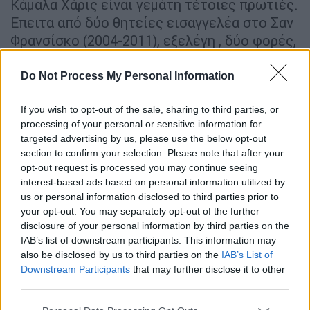
Κάμαλα Χάρις είναι γεμάτη τέτοιες πρωτιές.
Επειτα από δύο θητείες εισαγγελέα στο Σαν
Φρανσίσκο (2004-2011), εξελέγη , δύο φορές,
γενική εισαγγελέας της Καλιφόρνια (2011-
2017) και έγινε έτσι η πρώτη γυναίκα και η
Do Not Process My Personal Information
πρώτη μαύρη επικεφαλής των δικαστικών
If you wish to opt-out of the sale, sharing to third parties, or
υπηρεσιών της πολυπληθέστερης πολιτείας
processing of your personal or sensitive information for
των ΗΠΑ.
targeted advertising by us, please use the below opt-out
section to confirm your selection. Please note that after your
Στην αμερικανική Γερουσία εξελέγη την
opt-out request is processed you may continue seeing
ημέρα της εκλογής του Ντόναλντ Τραμπ
interest-based ads based on personal information utilized by
στην προεδρία. Εγινε έτσι η δεύτερη
us or personal information disclosed to third parties prior to
αφροαμερικανή γυναίκα που εξελέγη ποτέ
your opt-out. You may separately opt-out of the further
disclosure of your personal information by third parties on the
στην Γερουσία, αλλά και η πρώτη
IAB’s list of downstream participants. This information may
γερουσιαστής νοτιοασιατικής καταγωγής. Η
also be disclosed by us to third parties on the
IAB’s List of
54χρονη Κάμαλα Χάρις μεγάλωσε στο Οκλαντ
Downstream Participants
that may further disclose it to other
της προοδευτικής Καλιφόρνια της
third parties.
δεκαετίας του ’60. Αλλωστε οι γονείς της
Please note that this website/app uses one or more Google