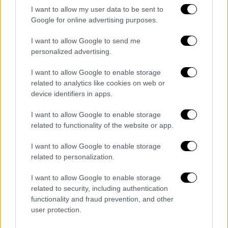
της θεάς Λάκσμι, της θέας του πλούτου και
I want to allow my user data to be sent to
της τύχης στην ινδουιστική μυθολογία.
Google for online advertising purposes.
Κάμαλα είναι η θεά του πνευματικού
I want to allow Google to send me
πλούτου. Το δεύτερό της όνομα είναι Ντέβι
personalized advertising.
που σημαίνει απλώς θεά. Μετά τον χωρισμό
των γονιών της, η Κάμαλα Χάρις μεγάλωσε
I want to allow Google to enable storage
related to analytics like cookies on web or
με την μητέρα της και την αδελφή της Μάγια,
device identifiers in apps.
δικηγόρο και σύμβουλο της Χίλαρι Κλίντον
κατά την προεκλογική εκστρατεία του 2016.
I want to allow Google to enable storage
Πέρασε «μία ευτυχισμένη παιδική ηλικία με
related to functionality of the website or app.
την έμφαση στην εκπαίδευση»,
I want to allow Google to enable storage
επαναλαμβάνει η ίδια. «Οι γονείς μου ήταν
related to personalization.
πολύ δραστήριοι στο κίνημα των ατομικών
δικαιωμάτων και μεγάλωσα μέσα σε αυτό το
I want to allow Google to enable storage
related to security, including authentication
λεξιλόγιο. Και μέσα στην πεποίθηση ότι
functionality and fraud prevention, and other
είμαστε μία χώρα που τα θεμέλιά της είναι
user protection.
τα ευγενή ιδεώδη και ότι βρισκόμαστε στο