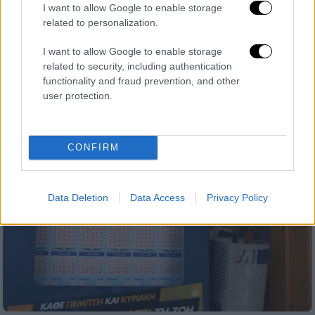
I want to allow Google to enable storage
Η απογοήτευση του 49χρονου τεχνικού για
related to personalization.
την εικόνα του Παναθηναϊκού στο ματς με
την ΑΕΛ, το «χαλασμένο» μυαλό των
I want to allow Google to enable storage
παικτών και η ανάλυση των αιτίων της
related to security, including authentication
functionality and fraud prevention, and other
«πράσινης» καθίζησης
user protection.
CONFIRM
Data Deletion
Data Access
Privacy Policy