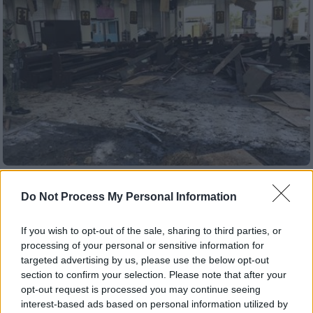
Κόσμος
|
27.01.2019 22:58
Do Not Process My Personal Information
Το Ισλαμικό Κράτος ανέλαβε την ευθύνη
για το μακελειό στις Φιλιππίνες
If you wish to opt-out of the sale, sharing to third parties, or
Τη σχετική είδηση μετέδωσε το πρακτορείο
processing of your personal or sensitive information for
targeted advertising by us, please use the below opt-out
ειδήσεων Amaq που πρόσκειται στην
section to confirm your selection. Please note that after your
τζιχαντιστική οργάνωση.
opt-out request is processed you may continue seeing
interest-based ads based on personal information utilized by