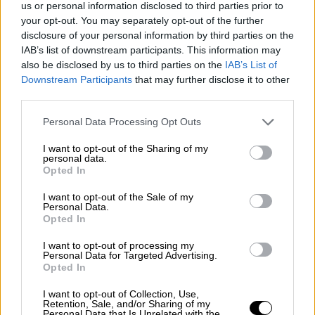
us or personal information disclosed to third parties prior to
your opt-out. You may separately opt-out of the further
disclosure of your personal information by third parties on the
IAB’s list of downstream participants. This information may
also be disclosed by us to third parties on the
IAB’s List of
Downstream Participants
that may further disclose it to other
third parties.
Please note that this website/app uses one or more Google
Personal Data Processing Opt Outs
services and may gather and store information including but
not limited to your visit or usage behaviour. You may click to
I want to opt-out of the Sharing of my
personal data.
grant or deny consent to Google and its third-party tags to
Opted In
use your data for below specified purposes in below Google
consent section.
I want to opt-out of the Sale of my
Personal Data.
Αθλητισμός
|
27.01.2019 22:41
Opted In
Super League: Ορθια με 10 παίκτες η
I want to opt-out of processing my
ΑΕΛ, φωνάζει ο κάκιστος Παναθηναϊκός
Personal Data for Targeted Advertising.
Opted In
Από το 1' η ΑΕΛ έπαιζε με παίκτη λιγότερο,
όμως πήρε παλικαρίσια ισοπαλία (1-1) από
I want to opt-out of Collection, Use,
Retention, Sale, and/or Sharing of my
τον Παναθηναϊκό που φωνάζει δικαίως για
Personal Data that Is Unrelated with the