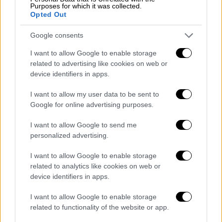
Purposes for which it was collected.
τη φάση του 88'
Opted Out
Google consents
I want to allow Google to enable storage
related to advertising like cookies on web or
device identifiers in apps.
I want to allow my user data to be sent to
Google for online advertising purposes.
I want to allow Google to send me
personalized advertising.
I want to allow Google to enable storage
related to analytics like cookies on web or
device identifiers in apps.
Αθλητισμός
|
27.01.2019 22:38
I want to allow Google to enable storage
Δώνης: «Λες και ήμασταν…ναρκωμένοι
related to functionality of the website or app.
μετά το 20’»