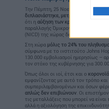
Την Πέμπτη, 25 Νοεμβρίου, ο
αριθμό
διπλασιάστηκε, μετρώντας 2.465 νέε
ότι η
αύξηση των κρουσμάτων
μπορεί
παραλλαγής Όμικρον, παρότι το Εθν
(NICD) της χώρας δεν απέδωσε εκεί 
Στη χώρα
μόλις το 24% του πληθυσμο
σύμφωνα με το ινστιτούτο Johns Hop
130.000 εμβολιασμοί ημερησίως – αρ
τον στόχο της κυβέρνησης για 300.0
Όπως όλοι οι ιοί, έτσι και ο
κορονοϊό
εμφανίζοντας με αυτό τον τρόπο και
συμπεριλαμβανομένων και όσων φέρ
απλώς δεν επιβιώνουν
. Οι επιστήμο
τις μεταλλάξεις που μπορεί να είνα
αλλά η αξιολόγηση της επικινδυνότητ