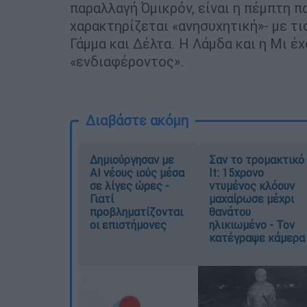
παραλλαγή Όμικρόν, είναι η πέμπτη π
χαρακτηρίζεται «ανησυχητική»- με τις
Γάμμα και Δέλτα. Η Λάμδα και η Μι 
«ενδιαφέροντος».
Διαβάστε ακόμη
Δημιούργησαν με
Σαν το τρομακτικό
AI νέους ιούς μέσα
It: 15χρονο
σε λίγες ώρες -
ντυμένος κλόουν
Γιατί
μαχαίρωσε μέχρι
προβληματίζονται
θανάτου
οι επιστήμονες
ηλικιωμένο - Τον
κατέγραψε κάμερα