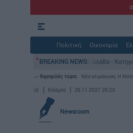
Φ
Πολιτική
Οικονομία
Ελ
 ανθρωποκτονίες στην Ελλάδα - Κατηγορείται κ
BREAKING NEWS:
δημοφιλές τώρα:
Νέα κλιμάκωση: Η Μόσχ
┋
Κόσμος
┋
26.11.2021 20:23
Newsroom