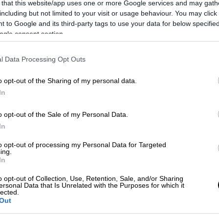
 that this website/app uses one or more Google services and may gath
including but not limited to your visit or usage behaviour. You may click 
ίξεις
υποδηλώνουν ότι
η παραλλαγή αυτή
 to Google and its third-party tags to use your data for below specifi
μόλυνσης
, σε σύγκριση με τις άλλες
ogle consent section.
τα
της Όμικρον φαίνεται ότι
αυξάνονται
ιας Αφρικής.
l Data Processing Opt Outs
ται από τον
ΠΟΥ κάθε παραλλαγή του
o opt-out of the Sharing of my personal data.
ές τροποποιήσεις
οι οποίες, δυνητικά, θα
In
ικότητα του ιού, τη σοβαρότητα της
o opt-out of the Sale of my Personal Data.
κότητα των εμβολίων ή θεραπειών. Μία
In
πεται σε «ανησυχίας»
όταν
υπάρχουν
 ευκολότερα
και
ταχύτερα,
να κάνει τη
to opt-out of processing my Personal Data for Targeted
ing.
ναι
πιο ισχυρή
απέναντι στον
εμβολιασμό
ή
In
o opt-out of Collection, Use, Retention, Sale, and/or Sharing
ersonal Data that Is Unrelated with the Purposes for which it
ται οι μεταλλάξεις
lected.
Out
ν εμπειρογνωμόνων
την Παρασκευή, 26