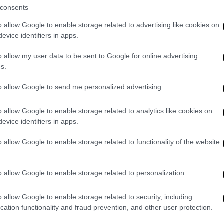
ηθεί ο πιθανός αντίκτυπος
που θα έχει η
consents
 δεν υπάρχουν ενδείξεις ότι τα υπάρχοντα
o allow Google to enable storage related to advertising like cookies on
κολουθούν να είναι αποτελεσματικά. Ο δρ.
evice identifiers in apps.
Τορόντο, προέτρεψε τους Καναδούς να
 ήδη, ενώ δήλωσε ότι η νέα παραλλαγή
o allow my user data to be sent to Google for online advertising
s.
καθολικής πρόσβασης στο εμβόλιο, αφού
νεμβολίαστους ανθρώπους.
to allow Google to send me personalized advertising.
 περίπου
100
κρούσματα της παραλλαγής
,
o allow Google to enable storage related to analytics like cookies on
παρχία της χώρας, την Γκαουτένγκ. Την
evice identifiers in apps.
νοί επιστήμονες εξέφρασαν στην
o allow Google to enable storage related to functionality of the website
 μεγάλο αριθμό μεταλλάξεων, που θα
τικότητα και
ζήτησαν από τον ΠΟΥ τη
όνων για την αξιολόγηση της κατάστασης.
o allow Google to enable storage related to personalization.
η εξάπλωση της «Όμικρον» στην Γκαουτένγκ
 άλλες οκτώ επαρχίες της χώρας.
o allow Google to enable storage related to security, including
cation functionality and fraud prevention, and other user protection.
κή κάλυψη στη χώρα