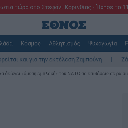
ωτιά τώρα στο Στεφάνι Κορινθίας - Ήχησε το 1
λάδα
Κόσμος
Αθλητισμός
Ψυχαγωγία
F
αι για την εκτέλεση Ζαμπούνη
Ζάκυνθος: 
α δείχνει «άμεση εμπλοκή» του ΝΑΤΟ σε επιθέσεις σε ρωσι