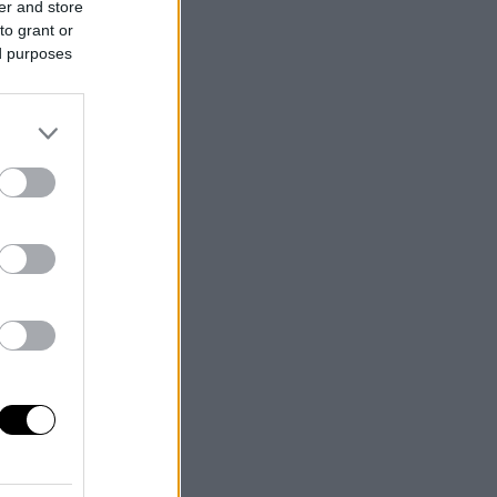
er and store
to grant or
ed purposes