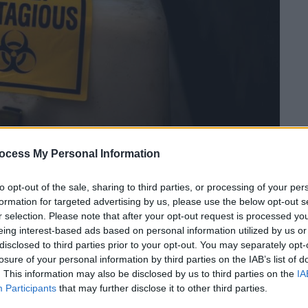
ocess My Personal Information
 το ΕΘΝΟΣ στη Google
to opt-out of the sale, sharing to third parties, or processing of your per
formation for targeted advertising by us, please use the below opt-out s
γκόσμιου Οργανισμού Υγείας
που
r selection. Please note that after your opt-out request is processed y
eing interest-based ads based on personal information utilized by us or
ίου, για να αξιολογήσει το νέο,
disclosed to third parties prior to your opt-out. You may separately opt-
ρονοϊού
που εντοπίστηκε στη
Νότια
losure of your personal information by third parties on the IAB’s list of
σει
«παραλλαγή ανησυχίας»
. Στην
παραλλαγή
. This information may also be disclosed by us to third parties on the
IA
ν»
από το γράμμα του ελληνικού
Participants
that may further disclose it to other third parties.