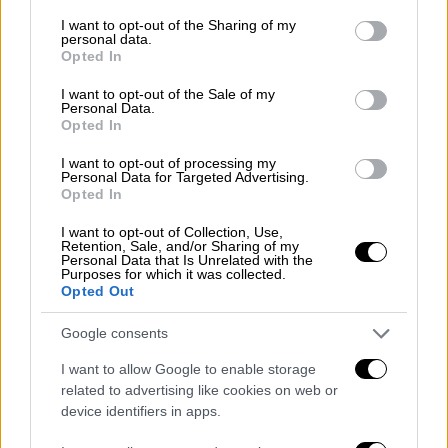
services and may gather and store information including but
Δυνητικά πολύ μεταδοτικό το νέο στέλεχος
not limited to your visit or usage behaviour. You may click to
I want to opt-out of the Sharing of my
personal data.
grant or deny consent to Google and its third-party tags to
Opted In
use your data for below specified purposes in below Google
consent section.
I want to opt-out of the Sale of my
Personal Data.
Opted In
I want to opt-out of processing my
Personal Data for Targeted Advertising.
Opted In
I want to opt-out of Collection, Use,
Retention, Sale, and/or Sharing of my
Personal Data that Is Unrelated with the
Purposes for which it was collected.
Opted Out
Google consents
I want to allow Google to enable storage
Ελλάδα
|
26.11.2021 18:23
related to advertising like cookies on web or
Μετάλλαξη Όμικρον: Νέα μέτρα για τα
device identifiers in apps.
ταξίδια - Τι ισχύει στην Ελλάδα από το