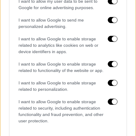
I want to allow my user data to be sent to
Σάββατο 27 Νοεμβρίου
Google for online advertising purposes.
Η επιτροπή εμπειρογνωμόνων του
I want to allow Google to send me
υπουργείου Υγείας πραγματοποίησε
personalized advertising.
έκτακτη συνεδρίαση, προκειμένου να
εξετάσει τα υπάρχοντα επιστημονικά
I want to allow Google to enable storage
δεδομένα για τη νέα μετάλλαξη του ιού
related to analytics like cookies on web or
device identifiers in apps.
ΑΛΛΑ #TAGS
I want to allow Google to enable storage
Κορονοϊός
μετάλλαξη
related to functionality of the website or app.
I want to allow Google to enable storage
μετάλλαξη Όμικρον
Νότια Αφρική
related to personalization.
πανδημία
εμβολιασμένοι
I want to allow Google to enable storage
related to security, including authentication
Ευρωπαϊκός Οργανισμός Φαρμάκων
functionality and fraud prevention, and other
user protection.