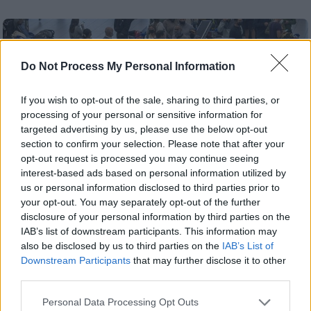
Do Not Process My Personal Information
If you wish to opt-out of the sale, sharing to third parties, or
processing of your personal or sensitive information for
targeted advertising by us, please use the below opt-out
section to confirm your selection. Please note that after your
opt-out request is processed you may continue seeing
interest-based ads based on personal information utilized by
us or personal information disclosed to third parties prior to
your opt-out. You may separately opt-out of the further
disclosure of your personal information by third parties on the
IAB’s list of downstream participants. This information may
Κόσμος
|
26.11.2021 19:34
also be disclosed by us to third parties on the
IAB’s List of
Κορονοϊός – Μετάλλαξη Μποτσουάνα:
Downstream Participants
that may further disclose it to other
third parties.
«Πρόωρη» η προσαρμογή των εμβολίων
στη νέα παραλλαγή, λέει ο ΕΜΑ
Please note that this website/app uses one or more Google
Personal Data Processing Opt Outs