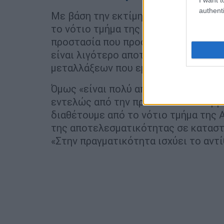
authenti
Με βάση την εκτίμηση του Ιρλανδού 
το νότιο τμήμα της Αφρικής «δείχνου
προστασία που προσφέρει». Ωστόσο π
είναι λιγότερο αποτελεσματικά έναν
μεταλλάξεων που εμφανίζει στην πρω
Όμως «είναι πολύ απίθανο» το παραλ
εντελώς από την προστασία των εμβ
διαθέτουμε από το νότιο τμήμα της 
της αποτελεσματικότητας σε καταστ
«Στην πραγματικότητα ισχύει το αντί