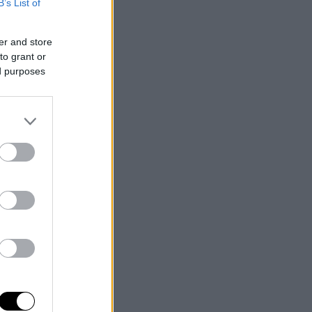
B’s List of
er and store
to grant or
ed purposes