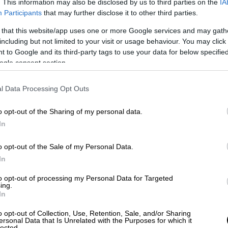
. This information may also be disclosed by us to third parties on the
IA
όμη στην αρχή των μελετών γι’ αυτήν την
Participants
that may further disclose it to other third parties.
Νοεμβρίου και έχει καταγραφεί μέχρι τώρα
 that this website/app uses one or more Google services and may gath
including but not limited to your visit or usage behaviour. You may click 
 to Google and its third-party tags to use your data for below specifi
ogle consent section.
l Data Processing Opt Outs
νων με τεστ και μάσκες - Πρόβλεψη
o opt-out of the Sharing of my personal data.
In
o opt-out of the Sale of my Personal Data.
δρούπολη δεν αφήνουν παιδιά να πάνε
In
 νέος νόμος
to opt-out of processing my Personal Data for Targeted
ing.
In
 ασθενείς»: Αδιανόητη καταγγελία από
o opt-out of Collection, Use, Retention, Sale, and/or Sharing
ersonal Data that Is Unrelated with the Purposes for which it
lected.