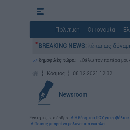
Πολιτική
Οικονομία
Ελ
αν αδυναμία, τώρα το βλέπω ως δύναμη»
BREAKING NEWS:
«Χ
δημοφιλές τώρα:
«Θέλω τον πατέρα μου»:
┋
Κόσμος
┋
08.12.2021 12:32
Newsroom
Ενότητες στο άρθρο:
📌 Η θέση του ΠΟΥ για εμβόλια 
📌 Ποιους μπορεί να μολύνει πιο εύκολα