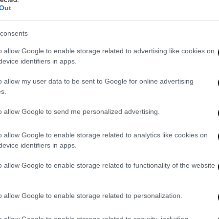
Out
consents
ύμε μέχρι σήμερα δεν δείχνει καμία αύξηση
o allow Google to enable storage related to advertising like cookies on
τα σε κάποιες περιοχές του νότιου
evice identifiers in apps.
ιο ήπια συμπτώματα», πρόσθεσε ο γιατρός,
o allow my user data to be sent to Google for online advertising
ρικανού επιδημιολόγου Άντονι Φάουτσι.
s.
να είμαστε προσεκτικοί στον τρόπο που
to allow Google to send me personalized advertising.
δοποίησε ωστόσο ο Ράιαν, φροντίζοντας να
πιστήμονες μόλις έχουν αρχίσει να
o allow Google to enable storage related to analytics like cookies on
λεχος.
evice identifiers in apps.
άποιον πανικό, κυρίως στην Ευρώπη, η
o allow Google to enable storage related to functionality of the website
το κύμα της covid-19 λόγω του στελέχους
o allow Google to enable storage related to personalization.
α στοιχεία
o allow Google to enable storage related to security, including