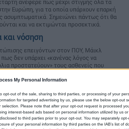
ετάρτη ανέφερε πως μέχρι στιγμής όλα τα
την Ευρώπη, για τα οποία υπάρχουν επαρκή
ώς ασυμπτωματικά. Σημειώνει πάντως ότι θα
ούνται και να εκτιμώνται προσεκτικά.
α και νόσηση
ετώπισης επειγόντων στον ΠΟΥ, Μάικλ
 πως δεν υπάρχει «κανένας λόγος να
όλια προστατεύουν» τους ασθενείς που
 Όμικρον από τις σοβαρές μορφές της
ocess My Personal Information
α που έχουν αποδείξει την επάρκειά τους
to opt-out of the sale, sharing to third parties, or processing of your per
χρι τώρα, όσον αφορά τη σοβαρότητα της
formation for targeted advertising by us, please use the below opt-out s
r selection. Please note that after your opt-out request is processed y
, είπε ο δρ Ράιαν σε συνέντευξη που
eing interest-based ads based on personal information utilized by us or
.
disclosed to third parties prior to your opt-out. You may separately opt-
losure of your personal information by third parties on the IAB’s list of
τι δεν θα συμβεί το ίδιο» με την Όμικρον,