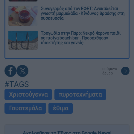
Συναγερμός από τον ΕΦΕΤ: Ανακαλείται
γνωστή μαρμελάδα - Κίνδυνος θραύσης στη
συσκευασία
Τραγωδία στην Πάρο: Νεκρό 4χρονο παιδί
σε πισίνα beach bar - Προσήχθησαν
ιδιοκτήτης και γονείς
επόμενο
άρθρο
#TAGS
Χριστούγεννα
πυροτεχνήματα
Γουατεμάλα
έθιμα
Ακολούθησε το Έθνος στο Google News!