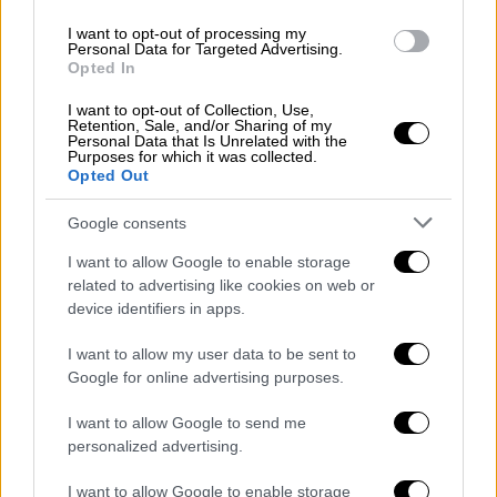
Ραγδαίες εξελίξεις στην υπόθεση
I want to opt-out of processing my
Personal Data for Targeted Advertising.
Opted In
Κόσμος
|
26.12.2021 19:53
Παγκόσμια υπόκλιση στον ηγέτη του
I want to opt-out of Collection, Use,
Retention, Sale, and/or Sharing of my
αγώνα κατά του απαρτχάιντ,
Personal Data that Is Unrelated with the
Purposes for which it was collected.
Ντέσμοντ Τούτου
Opted Out
Google consents
Κόσμος
|
26.12.2021 10:03
«Ήταν πλάκα» λέει τώρα ο
I want to allow Google to enable storage
related to advertising like cookies on web or
Αμερικανός που έβρισε on air τον Τζο
device identifiers in apps.
Μπάιντεν
I want to allow my user data to be sent to
Google for online advertising purposes.
Κόσμος
|
26.12.2021 03:30
Το φως και την ενότητα απέναντι
I want to allow Google to send me
στην πανδημία κάλεσε τους
personalized advertising.
Αμερικανούς να αναζητήσουν ο
I want to allow Google to enable storage