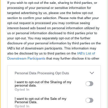
και ενθαρρύνουν τη συμμετοχή όλων, με
If you wish to opt-out of the sale, sharing to third parties, or
processing of your personal or sensitive information for
πυροτεχνήματα και βεγγαλικά,
χορεύοντας
targeted advertising by us, please use the below opt-out
στους δρόμους. Μάλιστα, τα πυροτεχνήματα
section to confirm your selection. Please note that after your
είναι ραμμένα πάνω στο «torito»- το ένδυμα
opt-out request is processed you may continue seeing
σε σχήμα ταύρου, το οποίο φοράνε στην
interest-based ads based on personal information utilized by
us or personal information disclosed to third parties prior to
πλάτη τους.
your opt-out. You may separately opt-out of the further
disclosure of your personal information by third parties on the
ΔΙΑΒΑΣΤΕ ΕΠΙΣΗΣ
IAB’s list of downstream participants. This information may
also be disclosed by us to third parties on the
IAB’s List of
Downstream Participants
that may further disclose it to other
Κόσμος
|
27.12.2021 13:03
third parties.
Πέθανε η δικηγόρος που κέρδισε την
ιστορική δίκη «Roe v. Wade» για τις
Please note that this website/app uses one or more Google
Personal Data Processing Opt Outs
services and may gather and store information including but
αμβλώσεις στις ΗΠΑ
not limited to your visit or usage behaviour. You may click to
I want to opt-out of the Sharing of my
personal data.
grant or deny consent to Google and its third-party tags to
Opted In
Κόσμος
|
26.12.2021 22:18
use your data for below specified purposes in below Google
consent section.
Ως αγνοούμενη αντιμετωπίζει τη
I want to opt-out of the Sale of my
Personal Data.
μικρή Μαντλίν η Σκότλαντ Γιαρντ -
Opted In