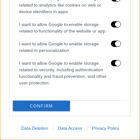
Μπάιντεν
related to analytics like cookies on web or
device identifiers in apps.
Κόσμος
|
25.12.2021 18:44
I want to allow Google to enable storage
Το ασυνήθιστα συναισθηματικό
related to functionality of the website or app.
χριστουγεννιάτικο μήνυμα της
βασίλισσας Ελισάβετ – Τα πρώτα
I want to allow Google to enable storage
related to personalization.
Χριστούγεννα χωρίς τον Φίλιππο
I want to allow Google to enable storage
related to security, including authentication
functionality and fraud prevention, and other
Τι συμβολίζει το Baile del Torito
user protection.
Οι κάτοικοι της λατινοαμερικανικής χώρας,
την
παραμονή των Χριστουγέννων, ανάβουν
CONFIRM
φωτιές
για να
κάψουν τα ομοιώματα του
διαβόλου.
Η παράδοση ξεκίνησε με την
ο
Data Deletion
Data Access
Privacy Policy
άφιξη των Ισπανών κατακτητών τον 16
αιώνα.
Μόνο στην πρωτεύουσα της χώρας,