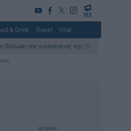
od & Drink
Travel
Viral
η της οικογένειας της 38χρονης Βρετανίδας π
ενείς