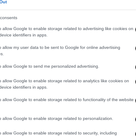
ιαστεί. Μια εξ αυτών, ωστόσο,
Out
 Barb.
consents
ren Nash, φίλη της ηλικιωμένης
αποφάσισε να μην το αποκαλύψει στην Barb
o allow Google to enable storage related to advertising like cookies on
evice identifiers in apps.
o allow my user data to be sent to Google for online advertising
s.
to allow Google to send me personalized advertising.
 Τζόκοβιτς: «Εκατομμύρια Ορθόδοξοι
o allow Google to enable storage related to analytics like cookies on
evice identifiers in apps.
o allow Google to enable storage related to functionality of the website
 ψυχισμό των παιδιών στη Γερμανία:
αυτοκτονίας
o allow Google to enable storage related to personalization.
o allow Google to enable storage related to security, including