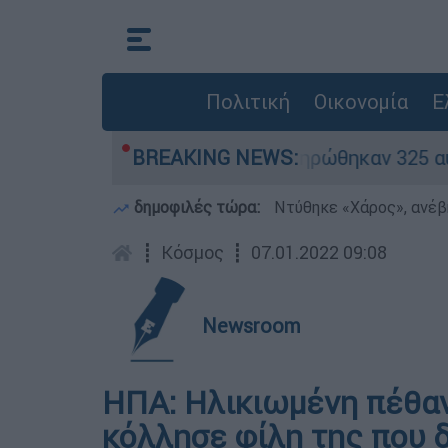
Πολιτική
Οικονομία
Ε
ίθηκαν «κόκκινα» - Ολοκληρώθηκαν 325 αυτοψίες
BREAKING NEWS:
δημοφιλές τώρα:
Ντύθηκε «Χάρος», ανέβ
┋
Κόσμος
┋
07.01.2022 09:08
Newsroom
ΗΠΑ: Ηλικιωμένη πέθαν
κόλλησε φίλη της που δ