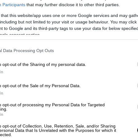
Participants
that may further disclose it to other third parties.
 that this website/app uses one or more Google services and may gath
including but not limited to your visit or usage behaviour. You may click 
 to Google and its third-party tags to use your data for below specifi
ogle consent section.
 το ΕΘΝΟΣ στη Google
l Data Processing Opt Outs
έθανε
μια γυναίκα 82 ετών στο Οχάιο των
o opt-out of the Sharing of my personal data.
In
της που φέρεται να έκρυψε ότι νοσούσε για
ιά.
o opt-out of the Sale of my Personal Data.
νια έμαθε πως έπασχε από καρκίνο στο αίμα,
In
ρασε. Εξαιτίας των φόβων για την πανδημία,
to opt-out of processing my Personal Data for Targeted
ε επαφές μόνο με τον πολύ στενό της κύκλο,
ing.
In
σμένη.
o opt-out of Collection, Use, Retention, Sale, and/or Sharing
παιζε χαρτιά με τους φίλους της, ενώ
ersonal Data that Is Unrelated with the Purposes for which it
lected.