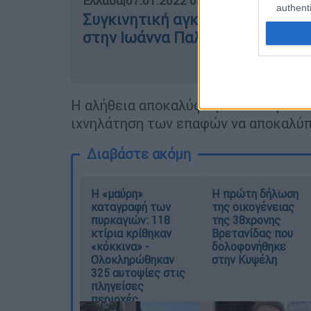
Ελλάδα
|
07.01.2022 08:50
authenti
Συγκινητική αγκαλιά: Η εξομολ
στην Ιωάννα Παλιοσπύρου - «Δεν
Η αλήθεια αποκαλύφθηκε όταν η Barb
ιχνηλάτηση των επαφών να αποκαλύπτ
Διαβάστε ακόμη
Η «μαύρη»
Η πρώτη δήλωση
καταγραφή των
της οικογένειας
πυρκαγιών: 118
της 38χρονης
κτίρια κρίθηκαν
Βρετανίδας που
«κόκκινα» -
δολοφονήθηκε
Ολοκληρώθηκαν
στην Κυψέλη
325 αυτοψίες στις
πληγείσες
περιοχές