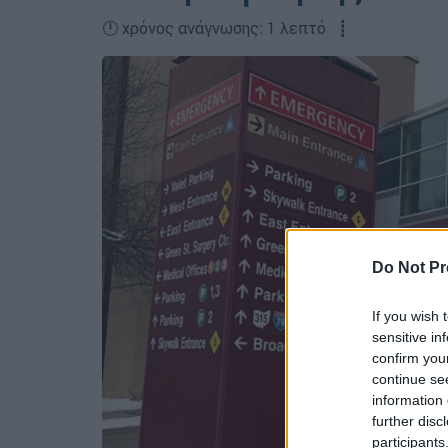
🕛 χρόνος ανάγνωσης: 1 λεπτό ┋
Do Not Pr
If you wish 
sensitive in
confirm you
continue se
information 
further disc
participants