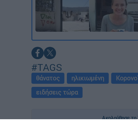
#TAGS
θάνατος
ηλικιωμένη
Κορονο
ειδήσεις τώρα
Ακολούθησε το 
Live όλες οι εξελίξεις λεπτό προς