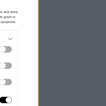
er and store
to grant or
ed purposes