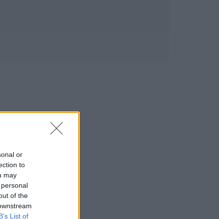
sonal or
ection to
ou may
 personal
out of the
 downstream
B’s List of