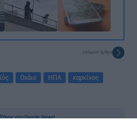
επόμενο άρθρο
ϊός
Οχάιο
ΗΠΑ
καρκίνος
Έθνος στο Google News!
 λεπτό, με την υπογραφή του www.ethnos.gr