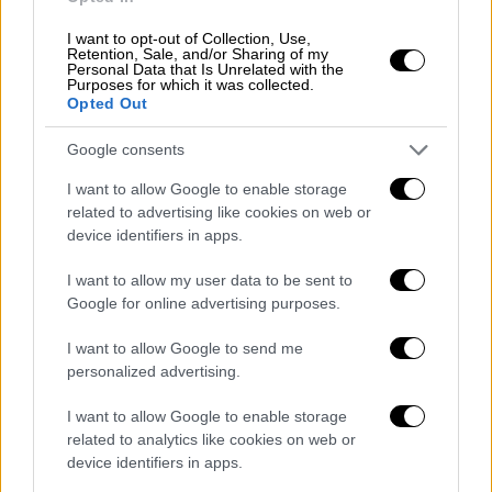
(@ReutersScience)
January 17, 2022
I want to opt-out of Collection, Use,
Retention, Sale, and/or Sharing of my
Το πολεμικό ναυτικό της Τόνγκα έχει
Personal Data that Is Unrelated with the
Purposes for which it was collected.
αναφέρει ότι στην περιοχή αυτή τα κύματα
Opted Out
από το τσουνάμι εκτιμάται ότι έφτασαν τα 5
Google consents
με 10 μέτρα ύψος, ανακοίνωσε το Γραφείο
Συντονισμού Ανθρωπιστικής Βοήθειας του
I want to allow Google to enable storage
ΟΗΕ (Ocha). Τα νησιά
Μάνγκο
και
Ατάτα
related to advertising like cookies on web or
device identifiers in apps.
απέχουν 70 και 50 χιλιόμετρα αντίστοιχα
από το ηφαίστειο Χούνγκα Τόνγκα- Χούνγκα
I want to allow my user data to be sent to
Χααπάι, η έκρηξη του οποίου το Σάββατο
Google for online advertising purposes.
προκάλεσε τσουνάμι στον
Ειρηνικό Ωκεανό
.
I want to allow Google to send me
Το Ατάτα έχει πληθυσμό περίπου
100
personalized advertising.
ανθρώπους
και το Μάνγκο
περίπου 50
.
I want to allow Google to enable storage
Οι εικόνες που τράβηξε η Πολεμική
related to analytics like cookies on web or
Αεροπορία της Νέας Ζηλανδίας και οι
device identifiers in apps.
οποίες αναρτήθηκαν ανεπισήμως σε σελίδα