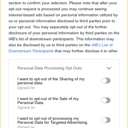
section to confirm your selection. Please note that after your
αξιωματούχοι της
Τόνγκα
ελπίζουν να
opt-out request is processed you may continue seeing
καταφέρουν να απομακρύνουν ανθρώπους
interest-based ads based on personal information utilized by
από τα απομονωμένα, με
χαμηλό υψόμετρο
us or personal information disclosed to third parties prior to
νησιά Χααπάι
και
άλλα νησιά στις παρυφές
your opt-out. You may separately opt-out of the further
disclosure of your personal information by third parties on the
του αρχιπελάγους
, όπου οι συνθήκες «είναι
IAB’s list of downstream participants. This information may
πολύ σκληρές, με πολλά σπίτια να έχουν
also be disclosed by us to third parties on the
IAB’s List of
καταστραφεί από το τσουνάμι».
Downstream Participants
that may further disclose it to other
third parties.
Scientists are struggling to monitor
Please note that this website/app uses one or more Google
Personal Data Processing Opt Outs
an active volcano that erupted off
services and may gather and store information including but
the South Pacific island of Tonga at
not limited to your visit or usage behaviour. You may click to
I want to opt-out of the Sharing of my
personal data.
the weekend, after the explosion
grant or deny consent to Google and its third-party tags to
Opted In
use your data for below specified purposes in below Google
destroyed its sea-level crater and
consent section.
drowned its mass, obscuring it from
I want to opt-out of the Sale of my
Personal Data.
satellites
https://t.co/g6IRtAIblF
1/6
Opted In
pic.twitter.com/SdFd8jPxx9
I want to opt-out of processing my
Personal Data for Targeted Advertising.
— Reuters Science News
Opted In