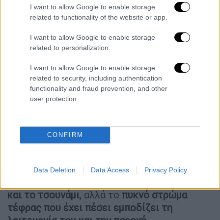
I want to allow Google to enable storage
στο Facebook επιβεβαιώνουν τις δηλώσεις
related to functionality of the website or app.
του Τουιχαλανγίνγκιε, ενώ δείχνουν
μουσαμάδες να χρησιμοποιούνται για
I want to allow Google to enable storage
related to personalization.
καταφύγιο στο νησί Μάνγκο.
I want to allow Google to enable storage
Καθάρισμα του διαδρόμου
related to security, including authentication
functionality and fraud prevention, and other
Ένα παχύ στρώμα τέφρας καλύπτει τα νησιά,
user protection.
ανακοίνωσε η Ανώτερη Επιτροπή της Νέας
Ζηλανδίας, η οποία πρόσθεσε ότι προσπαθεί
«κατά προτεραιότητα» να αποκαταστήσει τις
CONFIRM
επικοινωνίες με τα μικρότερα νησιά. Το
βασικό αεροδρόμιο του αρχιπελάγους, το
διεθνές αεροδρόμιο Φουααμότου, δεν έχει
Data Deletion
Data Access
Privacy Policy
υποστεί ζημιές από την
ηφαιστειακή έκρηξη
και το τσουνάμι
, αλλά το
πυκνό στρώμα
τέφρας που έχει πέσει εμποδίζει τη