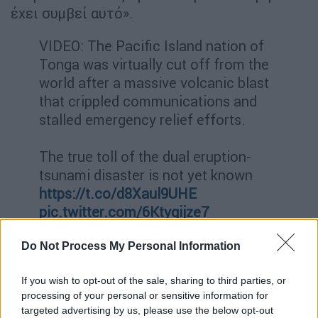
έχει συμβεί αυτό».
VIDEO: The Pacific Island nation of
Tonga was virtually cut off from the
world after a massive volcanic blast
that crippled communications and
stalled emergency relief efforts.
The true toll of the dual eruption-
tsunami disaster is not yet known
https://t.co/d8Xaul9UHE
pic.twitter.com/6Ktygijze7
— AFP News Agency (@AFP)
January
Do Not Process My Personal Information
17, 2022
If you wish to opt-out of the sale, sharing to third parties, or
Ο
Αυστραλός υπουργός αρμόδιος για τον
processing of your personal or sensitive information for
Ειρηνικό Ζεντ Σισίλγια
δήλωσε ότι
targeted advertising by us, please use the below opt-out