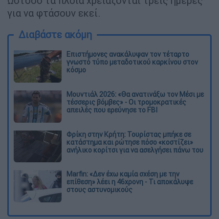
Ωστόσο τα πλοία χρειάζονται τρεις ημέρες
για να φτάσουν εκεί.
Διαβάστε ακόμη
Επιστήμονες ανακάλυψαν τον τέταρτο
γνωστό τύπο μεταδοτικού καρκίνου στον
κόσμο
Μουντιάλ 2026: «Θα ανατινάξω τον Μέσι με
τέσσερις βόμβες» - Οι τρομοκρατικές
απειλές που ερεύνησε το FBI
Φρίκη στην Κρήτη: Τουρίστας μπήκε σε
κατάστημα και ρώτησε πόσο «κοστίζει»
ανήλικο κορίτσι για να ασελγήσει πάνω του
Marfin: «Δεν έχω καμία σχέση με την
επίθεση» λέει η 46χρονη - Τι αποκάλυψε
στους αστυνομικούς