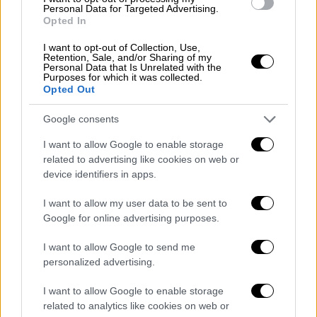
Αμερικανοί επέστρεψαν με ασφάλεια από
Personal Data for Targeted Advertising.
Opted In
την επιχείρηση. Θα απευθύνω δηλώσεις
στον αμερικανικό λαό αργότερα σήμερα το
I want to opt-out of Collection, Use,
Retention, Sale, and/or Sharing of my
πρωί. Είθε ο Θεός να προστατεύει τα
Personal Data that Is Unrelated with the
Purposes for which it was collected.
στρατεύματά μας».
Opted Out
Google consents
ΔΙΑΒΑΣΤΕ ΕΠΙΣΗΣ
I want to allow Google to enable storage
Κόσμος
|
03.02.2022 09:10
related to advertising like cookies on web or
Συρία: Αμερικανική επιχείρηση για
device identifiers in apps.
σύλληψη τζιχαντιστή ηγέτη -
I want to allow my user data to be sent to
Αναφορές για δεκάδες νεκρούς
Google for online advertising purposes.
I want to allow Google to send me
personalized advertising.
Ο Κουράσι, διαδέχθηκε στην ηγεσία της
I want to allow Google to enable storage
τζιχαντιστικής οργάνωσης
τον
Αμπού
related to analytics like cookies on web or