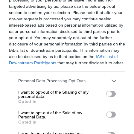
targeted advertising by us, please use the below opt-out
section to confirm your selection. Please note that after your
opt-out request is processed you may continue seeing
interest-based ads based on personal information utilized by
us or personal information disclosed to third parties prior to
your opt-out. You may separately opt-out of the further
Αναλυτικά η δήλωση του Τζο
disclosure of your personal information by third parties on the
Μπάιντεν
IAB’s list of downstream participants. This information may
also be disclosed by us to third parties on the
IAB’s List of
«Χθες το βράδυ, υπό την καθοδήγησή μου, οι
Downstream Participants
that may further disclose it to other
αμερικανικές στρατιωτικές δυνάμεις στη
third parties.
βορειοδυτική Συρία
ανέλαβαν με επιτυχία
Please note that this website/app uses one or more Google
Personal Data Processing Opt Outs
μια αντιτρομοκρατική επιχείρηση για την
services and may gather and store information including but
προστασία του αμερικανικού λαού και των
not limited to your visit or usage behaviour. You may click to
I want to opt-out of the Sharing of my
personal data.
grant or deny consent to Google and its third-party tags to
συμμάχων μας και για να κάνουν τον κόσμο
Opted In
use your data for below specified purposes in below Google
ασφαλέστερο. Χάρη στις ικανότητες και τη
consent section.
I want to opt-out of the Sale of my
γενναιότητα των ενόπλων δυνάμεών μας,
Personal Data.
εξολοθρεύσαμε τον
Abu Ibrahim al-Hashimi
Opted In
al-Qurayshi
-τον ηγέτη του
ISIS
. Όλοι οι
I want to opt-out of processing my