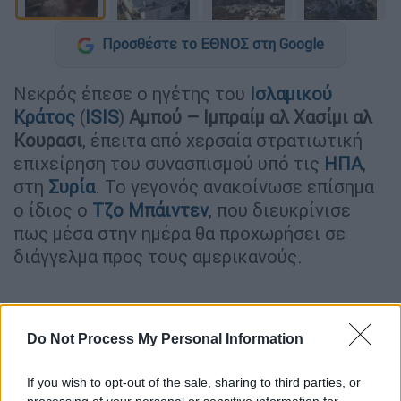
Προσθέστε το ΕΘΝΟΣ στη Google
Νεκρός έπεσε ο ηγέτης του
Ισλαμικού
Κράτος
(
ISIS
)
Αμπού – Ιμπραίμ αλ Χασίμι αλ
Κουρασι
, έπειτα από χερσαία στρατιωτική
επιχείρηση του συνασπισμού υπό τις
ΗΠΑ
,
στη
Συρία
. Το γεγονός ανακοίνωσε επίσημα
ο ίδιος ο
Τζο Μπάιντεν
, που διευκρίνισε
πως μέσα στην ημέρα θα προχωρήσει σε
διάγγελμα προς τους αμερικανούς.
Do Not Process My Personal Information
If you wish to opt-out of the sale, sharing to third parties, or
processing of your personal or sensitive information for