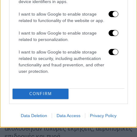
device identifiers in apps.
Μπακρ Αλ Μπαγκντάντι
, στις 31 Οκτωβρίου
2019. Πρόκειται για ένα ισχυρό χτύπημα στις
I want to allow Google to enable storage
απόπειρες ανασυγκρότησης του
ISIS
, ο
related to functionality of the website or app.
οποίος τα τελευταία χρόνια έχει
I want to allow Google to enable storage
υποχωρήσει σημαντικά, έπειτα από την
related to personalization.
ανακατάληψη εδαφών στη Συρία και τις
στρατιωτικές επιχειρήσεις του συριακού
I want to allow Google to enable storage
related to security, including authentication
καθεστώτος και της συμμαχίας υπό τις ΗΠΑ.
functionality and fraud prevention, and other
user protection.
Η επιχείρηση πραγματοποιήθηκε τα
ξημερώματα της Πέμπτης, και όπως
μετέδωσε το πρακτορείο Reuters,
CONFIRM
σκοτώθηκαν τουλάχιστον 12 άτομα. Έλαβε
χώρα κοντά στην
πόλη Ατμέ
, στην
επαρχία
Ιντλίμπ
, περιοχή που ελέγχουν αντάρτες,
Data Deletion
Data Access
Privacy Policy
κοντά στα σύνορα με την Τουρκία, και
ακολούθησαν ισχυρές εκρήξεις, αεροπορικές
επιδρομές και πυρά.