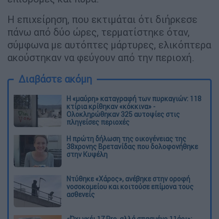
Η επιχείρηση, που εκτιμάται ότι διήρκεσε
πάνω από δύο ώρες, τερματίστηκε όταν,
σύμφωνα με αυτόπτες μάρτυρες, ελικόπτερα
ακούστηκαν να φεύγουν από την περιοχή.
Διαβάστε ακόμη
Η «μαύρη» καταγραφή των πυρκαγιών: 118
κτίρια κρίθηκαν «κόκκινα» -
Ολοκληρώθηκαν 325 αυτοψίες στις
πληγείσες περιοχές
Η πρώτη δήλωση της οικογένειας της
38χρονης Βρετανίδας που δολοφονήθηκε
στην Κυψέλη
Ντύθηκε «Χάρος», ανέβηκε στην οροφή
νοσοκομείου και κοιτούσε επίμονα τους
ασθενείς
«Όχι γκέι 17 Pro, αλλά σπασμένο 11άρι»: