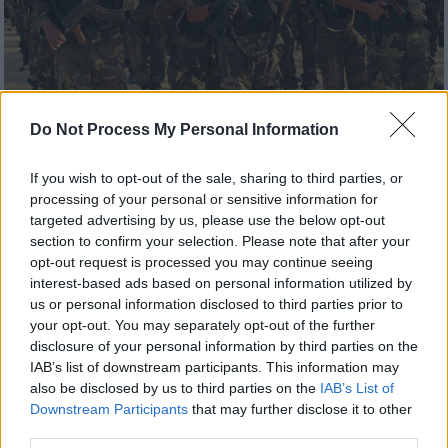
Do Not Process My Personal Information
Κόσμος
|
31.10.2019 20:20
Ποιος είναι ο νέος αρχηγός του ISIS μετά
If you wish to opt-out of the sale, sharing to third parties, or
τον θάνατο του Αλ Μπαγκντάντι
processing of your personal or sensitive information for
targeted advertising by us, please use the below opt-out
Την Τετάρτη το Πεντάγωνο έδωσε στη
section to confirm your selection. Please note that after your
δημοσιότητα βίντεο από την επιχείρηση στη
opt-out request is processed you may continue seeing
Συρία κατά την οποία σκοτώθηκε ο αρχηγός
interest-based ads based on personal information utilized by
του Ισλαμικού Κράτους
us or personal information disclosed to third parties prior to
your opt-out. You may separately opt-out of the further
disclosure of your personal information by third parties on the
IAB’s list of downstream participants. This information may
also be disclosed by us to third parties on the
IAB’s List of
Downstream Participants
that may further disclose it to other
third parties.