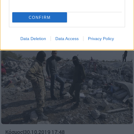
επεξεργασμένη φωτογραφία που
ανάρτησε
CONFIRM
Το... τερμάτισε για ακόμα μία φορά ο
Αμερικανός πρόεδρος
Data Deletion
Data Access
Privacy Policy
Κόσμος
|
30.10.2019 17:48