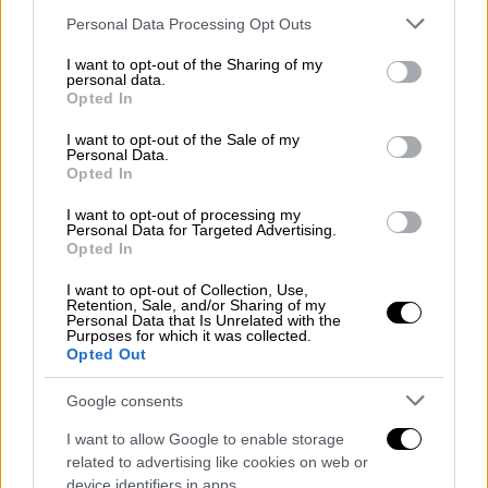
Please note that this website/app uses one or more Google
Personal Data Processing Opt Outs
services and may gather and store information including but
not limited to your visit or usage behaviour. You may click to
I want to opt-out of the Sharing of my
personal data.
grant or deny consent to Google and its third-party tags to
Opted In
use your data for below specified purposes in below Google
consent section.
I want to opt-out of the Sale of my
Personal Data.
Κόσμος
|
31.10.2019 14:03
Opted In
Στη δημοσιότητα το βίντεο της
I want to opt-out of processing my
επιχείρησης εξόντωσης του Aλ
Personal Data for Targeted Advertising.
Μπαγκντάντι (vid)
Opted In
Το βίντεο έδωσε στη δημοσιότητα το
I want to opt-out of Collection, Use,
Retention, Sale, and/or Sharing of my
αμερικανικό Πεντάγωνο, ενώ σημειώνεται
Personal Data that Is Unrelated with the
Purposes for which it was collected.
ότι το προηγούμενο διάστημα ο Ντόναλντ
Opted Out
Τραμπ είχε πει ότι θα δοθεί υλικό της
επιχείρησης στη δημοσιότητα
Google consents
I want to allow Google to enable storage
related to advertising like cookies on web or
device identifiers in apps.