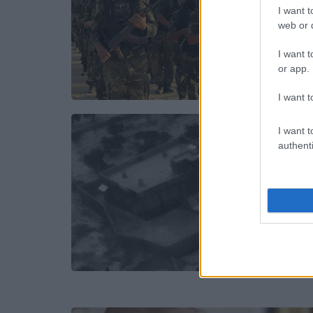
I want t
web or d
I want t
or app.
I want t
I want t
authenti