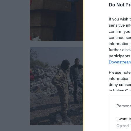
Do Not Pr
If you wish 
sensitive in
confirm you
continue se
information 
further disc
participants
Downstream 
Please note
information 
deny consent
in below Go
Persona
I want t
Opted 