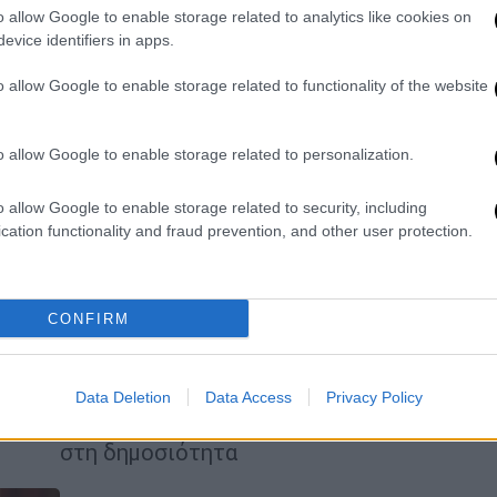
Την Τετάρτη το Πεντάγωνο έδωσε
o allow Google to enable storage related to analytics like cookies on
evice identifiers in apps.
στη δημοσιότητα βίντεο από την
επιχείρηση στη Συρία κατά την οποία
o allow Google to enable storage related to functionality of the website
σκοτώθηκε ο αρχηγός του Ισλαμικού
Κράτους
o allow Google to enable storage related to personalization.
Κόσμος
|
31.10.2019 14:03
o allow Google to enable storage related to security, including
Στη δημοσιότητα το βίντεο της
cation functionality and fraud prevention, and other user protection.
επιχείρησης εξόντωσης του Aλ
Μπαγκντάντι (vid)
Το βίντεο έδωσε στη δημοσιότητα το
CONFIRM
αμερικανικό Πεντάγωνο, ενώ
σημειώνεται ότι το προηγούμενο
διάστημα ο Ντόναλντ Τραμπ είχε πει
Data Deletion
Data Access
Privacy Policy
ότι θα δοθεί υλικό της επιχείρησης
στη δημοσιότητα