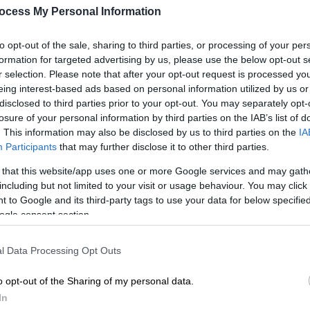
Σε ομιλία του στο Πανεπιστήμιο
ocess My Personal Information
Θεολογίας της Άγκυρας, ο Ρετζέπ
Ταγίπ Ερντογάν ανακοίνωσε ότι οι
Ώρ
to opt-out of the sale, sharing to third parties, or processing of your per
τουρκικές δυνάμεις, μετά την
Ώ
formation for targeted advertising by us, please use the below opt-out s
αδελφή, συνέλαβαν και τη σύζυγο του
r selection. Please note that after your opt-out request is processed y
Aλ Μπαγκντάντ
eing interest-based ads based on personal information utilized by us or
disclosed to third parties prior to your opt-out. You may separately opt-
losure of your personal information by third parties on the IAB’s list of
. This information may also be disclosed by us to third parties on the
IA
Participants
that may further disclose it to other third parties.
Κόσμος
|
06.11.2019 16:00
Κατασκοπευτικό θρίλερ: Στα
 that this website/app uses one or more Google services and may gath
including but not limited to your visit or usage behaviour. You may click 
χέρια των Τούρκων η αδελφή του
 to Google and its third-party tags to use your data for below specifi
αλ Μπαγκντάντι
ogle consent section.
Εκτός της αδελφής συνελήφθη ο
σύζυγος και η νύφη της
l Data Processing Opt Outs
o opt-out of the Sharing of my personal data.
In