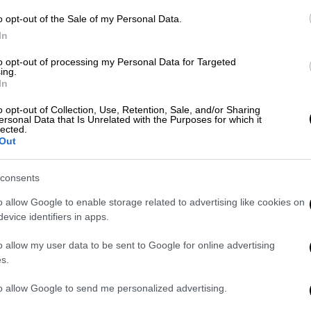
o opt-out of the Sale of my Personal Data.
In
Κόσμος
|
31.10.2019 23:29
to opt-out of processing my Personal Data for Targeted
ing.
Συρία: Ο πρόεδρος Ασαντ
In
αμφισβητεί τον θάνατο του Αλ
Μπαγκντάντι
o opt-out of Collection, Use, Retention, Sale, and/or Sharing
ersonal Data that Is Unrelated with the Purposes for which it
lected.
Αναμένει «αξιόπιστες αποδείξεις»
Out
από τις ΗΠΑ
consents
o allow Google to enable storage related to advertising like cookies on
evice identifiers in apps.
Κόσμος
|
31.10.2019 20:20
o allow my user data to be sent to Google for online advertising
Ποιος είναι ο νέος αρχηγός του
s.
ISIS μετά τον θάνατο του Αλ
to allow Google to send me personalized advertising.
Μπαγκντάντι