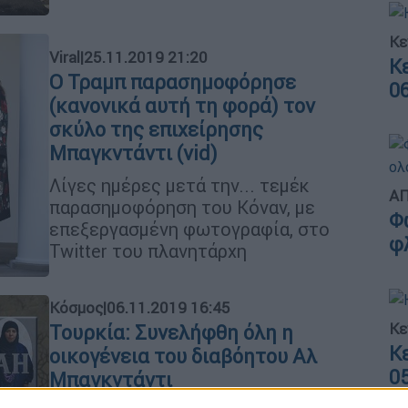
Κε
Viral
|
25.11.2019 21:20
Κ
Ο Τραμπ παρασημοφόρησε
0
(κανονικά αυτή τη φορά) τον
σκύλο της επιχείρησης
Μπαγκντάντι (vid)
Λίγες ημέρες μετά την... τεμέκ
ΑΠ
παρασημοφόρηση του Κόναν, με
Φ
επεξεργασμένη φωτογραφία, στο
φ
Twitter του πλανητάρχη
Κόσμος
|
06.11.2019 16:45
Κε
Τουρκία: Συνελήφθη όλη η
Κ
οικογένεια του διαβόητου Αλ
0
Μπαγκντάντι