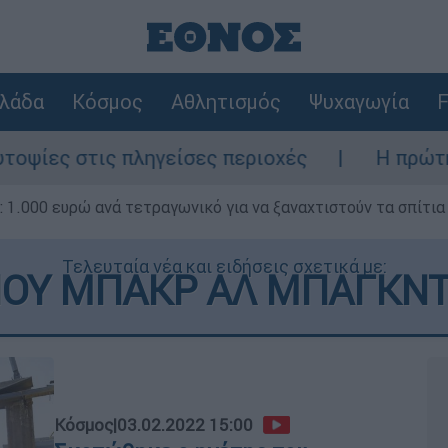
λάδα
Κόσμος
Αθλητισμός
Ψυχαγωγία
F
ληγείσες περιοχές
Η πρώτη δήλωση της ο
1.000 ευρώ ανά τετραγωνικό για να ξαναχτιστούν τα σπίτια
Τελευταία νέα και ειδήσεις σχετικά με:
ΟΥ ΜΠΑΚΡ ΑΛ ΜΠΑΓΚΝΤ
Κόσμος
|
03.02.2022 15:00