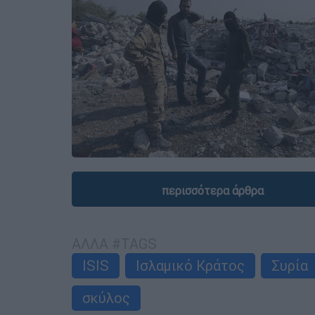
περισσότερα άρθρα
ΑΛΛΑ #TAGS
ISIS
Ισλαμικό Κράτος
Συρία
σκύλος