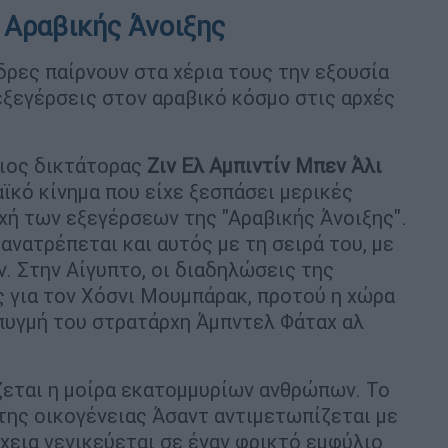
 Αραβικής Άνοιξης
δρες παίρνουν στα χέρια τους την εξουσία
εξεγέρσεις στον αραβικό κόσμο στις αρχές
σιος δικτάτορας
Ζιν Ελ Αμπιντίν Μπεν Άλι
ϊκό κίνημα που είχε ξεσπάσει μερικές
χή των εξεγέρσεων της "Αραβικής Άνοιξης".
ανατρέπεται και αυτός με τη σειρά του, με
. Στην Αίγυπτο, οι διαδηλώσεις της
ς για τον Χόσνι Μουμπάρακ, προτού η χώρα
 πυγμή του στρατάρχη Άμπντελ Φάταχ αλ
ίζεται η μοίρα εκατομμυρίων ανθρώπων. Το
 της οικογένειας Άσαντ αντιμετωπίζεται με
χεια γενικεύεται σε έναν φρικτό εμφύλιο