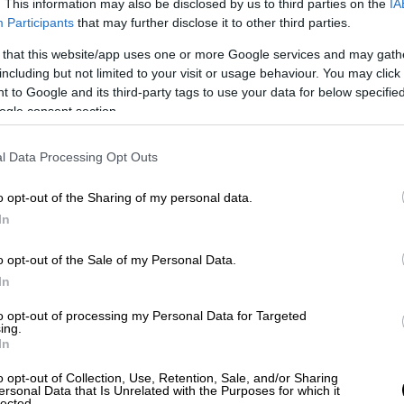
. This information may also be disclosed by us to third parties on the
IA
Participants
that may further disclose it to other third parties.
 that this website/app uses one or more Google services and may gath
including but not limited to your visit or usage behaviour. You may click 
π
 to Google and its third-party tags to use your data for below specifi
ogle consent section.
ν ηγεσία του Ντόναλντ Τραμπ, του
 υπό την απειλή καθαίρεσης. Η διαδικασία
l Data Processing Opt Outs
τρεις πρόεδροι, μεταξύ αυτών ο Μπιλ
o opt-out of the Sharing of my personal data.
αν σε αυτή τη θέση--, αλλά δεν εγκυμονεί
In
o opt-out of the Sale of my Personal Data.
επανεκλογή του τη βοήθεια μιας ξένης
In
ραμπ -άνευ απροόπτου- θα αθωωθεί τον
α ελέγχει το Ρεπουμπλικανικό του Κόμμα.
to opt-out of processing my Personal Data for Targeted
ing.
In
ων ακινήτων και πρώην τηλεπαρουσιαστής
εγαλύτερης δύναμης στον κόσμο το
o opt-out of Collection, Use, Retention, Sale, and/or Sharing
ersonal Data that Is Unrelated with the Purposes for which it
ός 73χρονος πήρε τη σκυτάλη από τον
lected.