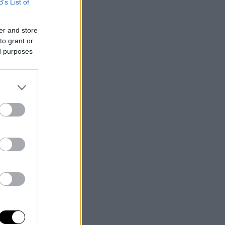
B’s List of
er and store
to grant or
ed purposes