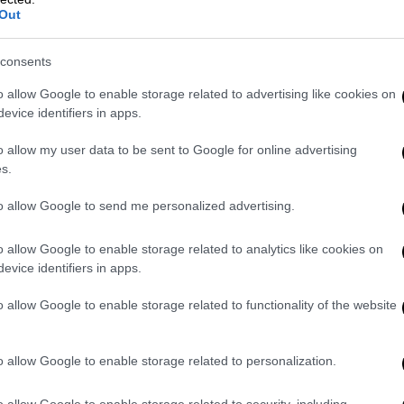
Out
ικανό πρόεδρο στην αμερικανική ιστορία
2009. Οι δύο άνδρες βρίσκονται ο ένας στον
consents
προστατευτισμού, κατά της μετανάστευσης,
ο Ντόναλντ Τραμπ επιβάλλει την ατζέντα
o allow Google to enable storage related to advertising like cookies on
υβερνά τη χώρα μας. Από αυτήν τη στιγμή, η
evice identifiers in apps.
α», λέει από το Καπιτώλιο στην ομιλία που
o allow my user data to be sent to Google for online advertising
ις 20 Ιανουαρίου του 2017.
s.
ς αυτής της δεκαετίας, οι εξαιρετικές
to allow Google to send me personalized advertising.
ας, η οποία δεν σταματά να αναπτύσσεται
τρέφουν τις πιθανότητες επανεκλογής του.
o allow Google to enable storage related to analytics like cookies on
ος με τους συμμάχους του, κάνει άνω κάτω
evice identifiers in apps.
άζει στο όνομα του ρεαλισμού να ενισχύει
o allow Google to enable storage related to functionality of the website
στώτα.
o allow Google to enable storage related to personalization.
o allow Google to enable storage related to security, including