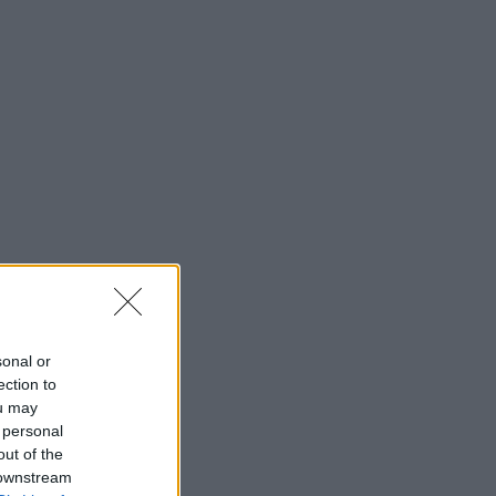
sonal or
ection to
ou may
 personal
out of the
 downstream