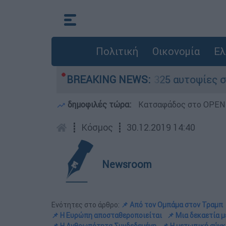
Πολιτική
Οικονομία
Ελ
- Ολοκληρώθηκαν 325 αυτοψίες στις πληγείσες π
BREAKING NEWS:
δημοφιλές τώρα:
Κατσαφάδος στο OPEN: 
┋
Κόσμος
┋
30.12.2019 14:40
Newsroom
Ενότητες στο άρθρο:
📌 Από τον Ομπάμα στον Τραμπ
📌 Η Ευρώπη αποσταθεροποιείται
📌 Μια δεκαετία 