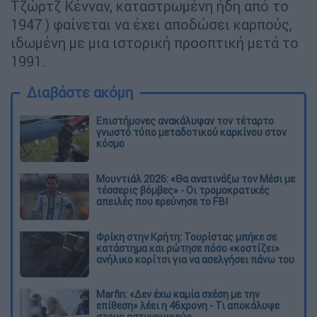
Τζώρτζ Κένναν, καταστρωμένη ήδη από το
1947 ) φαίνεται να έχει αποδώσει καρπούς,
ιδωμένη με μια ιστορική προοπτική μετά το
1991.
Διαβάστε ακόμη
Επιστήμονες ανακάλυψαν τον τέταρτο
γνωστό τύπο μεταδοτικού καρκίνου στον
κόσμο
Μουντιάλ 2026: «Θα ανατινάξω τον Μέσι με
τέσσερις βόμβες» - Οι τρομοκρατικές
απειλές που ερεύνησε το FBI
Φρίκη στην Κρήτη: Τουρίστας μπήκε σε
κατάστημα και ρώτησε πόσο «κοστίζει»
ανήλικο κορίτσι για να ασελγήσει πάνω του
Marfin: «Δεν έχω καμία σχέση με την
επίθεση» λέει η 46χρονη - Τι αποκάλυψε