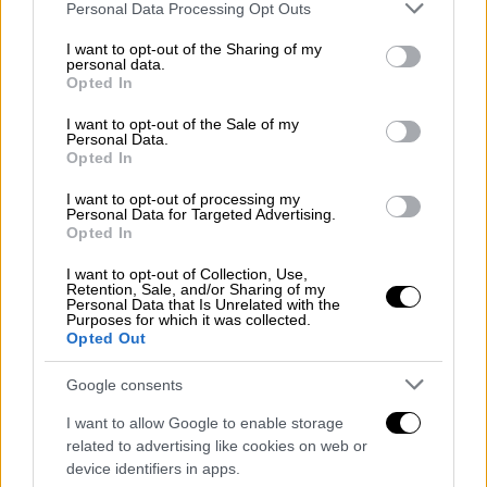
Please note that this website/app uses one or more Google
Personal Data Processing Opt Outs
σχεδόν των διαθέσιμων επιλογών. Μια
services and may gather and store information including but
ιστορική ματιά στο σχετικά κοντινό 2003 και
not limited to your visit or usage behaviour. You may click to
I want to opt-out of the Sharing of my
personal data.
την εισβολή στο Ιράκ προσφέρει χρήσιμα
grant or deny consent to Google and its third-party tags to
Opted In
use your data for below specified purposes in below Google
συμπεράσματα για τη στάση χωρών μελών
consent section.
I want to opt-out of the Sale of my
της Νατοϊκής Συμμαχίας, που φιλοξενούν
Personal Data.
στο έδαφος τους αμερικανικές δυνάμεις-
Opted In
εγκαταστάσεις. Το καλούμενο τότε «βόρειο
I want to opt-out of processing my
μέτωπο» το οποίο λόγω της τουρκικής
Personal Data for Targeted Advertising.
Opted In
στάσης δεν «άνοιξε» ποτέ, δεν επηρέασε μεν
την έκβαση των επιχειρήσεων, αλλά ενείχε
I want to opt-out of Collection, Use,
Retention, Sale, and/or Sharing of my
πολιτικό και όχι μόνο κόστος για την πλευρά
Personal Data that Is Unrelated with the
Purposes for which it was collected.
η οποία το απέτρεψε.
Opted Out
Με άλλα λόγια, η ελληνική πλευρά, στην
Google consents
περίπτωση που το Ν.Α.Τ.Ο. εμπλακεί ως
I want to allow Google to enable storage
σύνολο στην Ουκρανία, θα πρέπει να λάβει
related to advertising like cookies on web or
υπόψιν της, τις επικείμενες αντιδράσεις
device identifiers in apps.