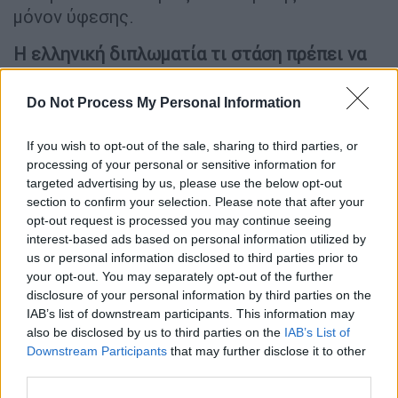
μόνον ύφεσης.
Η ελληνική διπλωματία τι στάση πρέπει να
τηρήσει; Σε μία ενδεχόμενη κλιμάκωση οι
ΗΠΑ θα θέσουν σε ετοιμότητα όλες τις
Do Not Process My Personal Information
στρατηγικές εγκαταστάσεις στην Ελλάδα; Τι
θα σήμαινε κάτι τέτοιο;
If you wish to opt-out of the sale, sharing to third parties, or
processing of your personal or sensitive information for
Θα πρέπει να σημειωθεί, πως οι
targeted advertising by us, please use the below opt-out
section to confirm your selection. Please note that after your
εγκαταστάσεις -διευκολύνσεις επί
opt-out request is processed you may continue seeing
ελληνικού εδάφους, είναι πλέον,
interest-based ads based on personal information utilized by
αναπόσπαστο κομμάτι της εφοδιαστικής
us or personal information disclosed to third parties prior to
αλυσίδας των Η.Π.Α. στα Βαλκάνια και την
your opt-out. You may separately opt-out of the further
Αν. Ευρώπη. Τούτο όχι διότι η αμερικανική
disclosure of your personal information by third parties on the
IAB’s list of downstream participants. This information may
πλευρά, δεν έχει τη δυνατότητα εξεύρεσης
also be disclosed by us to third parties on the
IAB’s List of
εναλλακτικών, αλλά γιατί, ο χρονικός
Downstream Participants
that may further disclose it to other
παράγων, εν μέσω καταστάσεως διεθνούς
third parties.
κρίσης, είναι καθοριστικός για το σύνολο