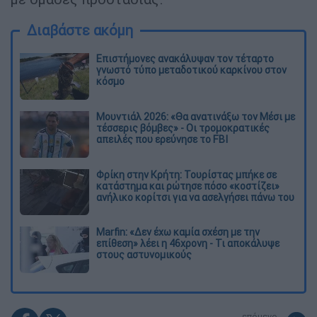
Διαβάστε ακόμη
Επιστήμονες ανακάλυψαν τον τέταρτο
γνωστό τύπο μεταδοτικού καρκίνου στον
κόσμο
Μουντιάλ 2026: «Θα ανατινάξω τον Μέσι με
τέσσερις βόμβες» - Οι τρομοκρατικές
απειλές που ερεύνησε το FBI
Φρίκη στην Κρήτη: Τουρίστας μπήκε σε
κατάστημα και ρώτησε πόσο «κοστίζει»
ανήλικο κορίτσι για να ασελγήσει πάνω του
Marfin: «Δεν έχω καμία σχέση με την
επίθεση» λέει η 46χρονη - Τι αποκάλυψε
στους αστυνομικούς
επόμενο