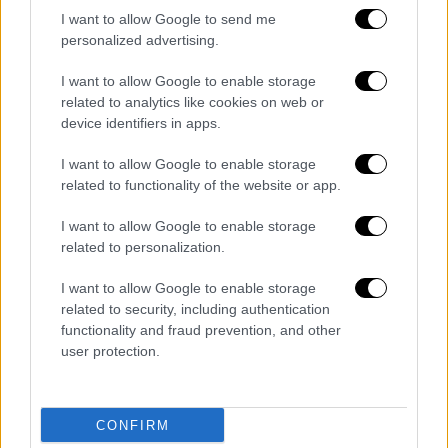
εκμετάλλευση της γης θα αξιολογούνται
I want to allow Google to send me
τώρα για τις επιπτώσεις στο είδος.
personalized advertising.
Πέρυσι, μια έρευνα της Νέας Νότιας Ουαλίας
I want to allow Google to enable storage
διαπίστωσε ότι τα κοάλα θα είχαν
related to analytics like cookies on web or
device identifiers in apps.
εξαφανιστεί εκεί μέχρι το 2050, εκτός αν
λαμβάνονταν επειγόντως μέτρα.
I want to allow Google to enable storage
related to functionality of the website or app.
Υπολογίστηκε ότι οι πυρκαγιές του 2019-20
είχαν σκοτώσει 5.000 κοάλα και είχαν
I want to allow Google to enable storage
επηρεάσει το 24% των οικοτόπων μόνο στη
related to personalization.
Νέα Νότια Ουαλία.
I want to allow Google to enable storage
related to security, including authentication
«Τα κοάλα έχουν μετατραπεί από μη
functionality and fraud prevention, and other
καταγεγραμμένα σε ευάλωτα σε απειλούμενα
user protection.
μέσα σε μια δεκαετία. Αυτή είναι μια
σοκαριστικά γρήγορη μείωση», δήλωσε ο
επιστήμονας
Stuart Blanch
από το
WWF-
CONFIRM
Australia
.