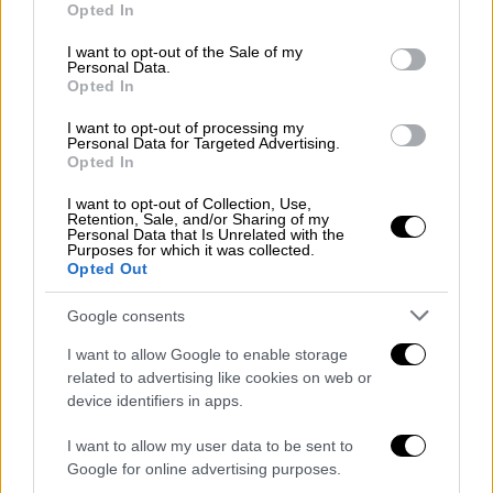
Ποσέ – Τι είναι και πώς φτιάχνονται
Opted In
use your data for below specified purposes in below Google
τα πιο διαιτητικά αυγά για δυνατό
consent section.
I want to opt-out of the Sale of my
πρωινό ή ελαφρύ γεύμα
Personal Data.
Opted In
Κόσμος
|
11.02.2022 09:32
I want to opt-out of processing my
Personal Data for Targeted Advertising.
Ρωσία: Φύλακας γκαλερί ζωγράφισε
Opted In
με στυλό μάτια σε έργο τέχνης
I want to opt-out of Collection, Use,
Retention, Sale, and/or Sharing of my
Personal Data that Is Unrelated with the
Ελλάδα
|
11.02.2022 09:27
Purposes for which it was collected.
Opted Out
Στο δικαστήριο υπό δρακόντεια
μέτρα ο Δημήτρης Λιγνάδης - Ξεκινά
Google consents
η δίκη για τους 4 βιασμούς
I want to allow Google to enable storage
related to advertising like cookies on web or
device identifiers in apps.
Είπε ότι οι αξιωματούχοι προετοιμάζουν ένα
I want to allow my user data to be sent to
σχέδιο ανάκαμψης και ότι οι αιτήσεις
Google for online advertising purposes.