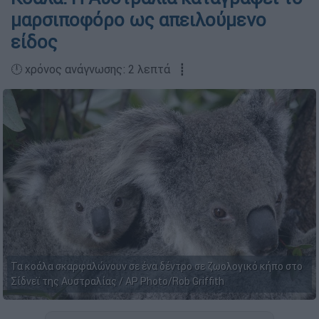
μαρσιποφόρο ως απειλούμενο
είδος
🕛 χρόνος ανάγνωσης: 2 λεπτά ┋
Τα κοάλα σκαρφαλώνουν σε ένα δέντρο σε ζωολογικό κήπο στο
Σίδνεϊ της Αυστραλίας / AP Photo/Rob Griffith