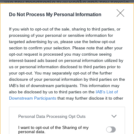
για την προστασία των κοάλα από την ταχεία
μείωση των ενδιαιτημάτων και την
Do Not Process My Personal Information
κλιματική αλλαγή.
Σημειώνεται πως το είδος είχε καταχωρηθεί
If you wish to opt-out of the sale, sharing to third parties, or
processing of your personal or sensitive information for
ως "ευάλωτο" στις εν λόγω πολιτείες μόλις
targeted advertising by us, please use the below opt-out
το 2012. Παρά την ταχεία επιδείνωση της
section to confirm your selection. Please note that after your
κατάστασης, οι κυβερνήσεις έχουν
opt-out request is processed you may continue seeing
κατηγορηθεί για διστακτικότητα.
interest-based ads based on personal information utilized by
us or personal information disclosed to third parties prior to
«Αυτή η καταχώριση προσθέτει
your opt-out. You may separately opt-out of the further
disclosure of your personal information by third parties on the
προτεραιότητα όσον αφορά τη διατήρηση
IAB’s list of downstream participants. This information may
του κοάλα», δήλωσε την Παρασκευή η
also be disclosed by us to third parties on the
IAB’s List of
υπουργός Περιβάλλοντος Sussan Ley.
Downstream Participants
that may further disclose it to other
third parties.
ΔΙΑΒΑΣΤΕ ΕΠΙΣΗΣ
Please note that this website/app uses one or more Google
Personal Data Processing Opt Outs
services and may gather and store information including but
Food & Drink
|
11.02.2022 09:45
not limited to your visit or usage behaviour. You may click to
I want to opt-out of the Sharing of my
personal data.
grant or deny consent to Google and its third-party tags to