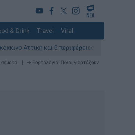
od & Drink
Travel
Viral
ττική και 6 περιφέρειες λόγω καύσωνα - Επί πο
 σήμερα
|
➔ Εορτολόγιο: Ποιοι γιορτάζουν