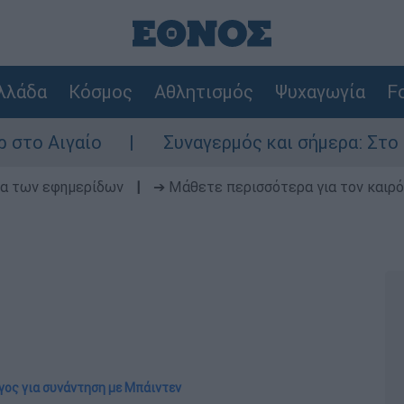
λλάδα
Κόσμος
Αθλητισμός
Ψυχαγωγία
Fo
ίο
Συναγερμός και σήμερα: Στο κόκκινο Α
δα των εφημερίδων
|
➔ Μάθετε περισσότερα για τον καιρό
όγος για συνάντηση με Μπάιντεν