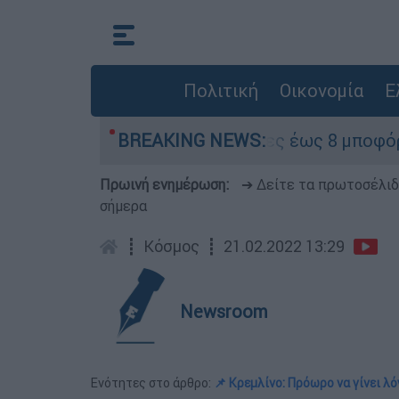
Πολιτική
Οικονομία
Ε
μερα - Ισχυροί βοριάδες έως 8 μποφόρ στο Αιγα
BREAKING NEWS:
Πρωινή ενημέρωση:
➔ Δείτε τα πρωτοσέλι
σήμερα
┋
Κόσμος
┋
21.02.2022 13:29
Newsroom
Ενότητες στο άρθρο:
📌 Κρεμλίνο: Πρόωρο να γίνει λ