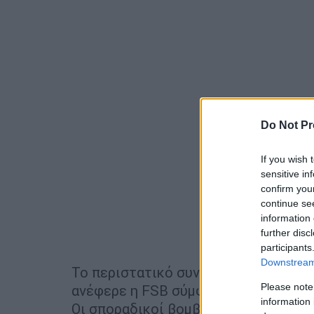
Do Not Pr
If you wish 
sensitive in
confirm you
continue se
information 
further disc
participants
Downstream 
Το περιστατικό συνέβη σε απόσταση
Please note
ανέφερε η FSB σύμφωνα με το Interfa
information 
Οι σποραδικοί βομβαρδισμοί κατά μ