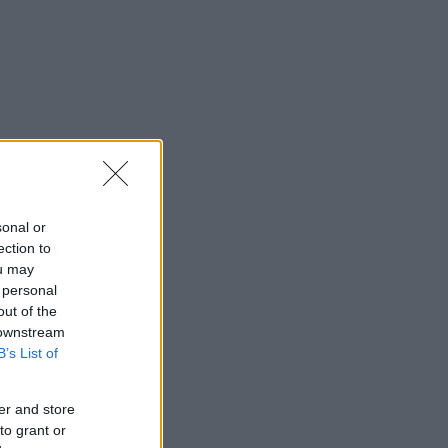
sonal or
ection to
ou may
 personal
out of the
 downstream
B’s List of
er and store
to grant or