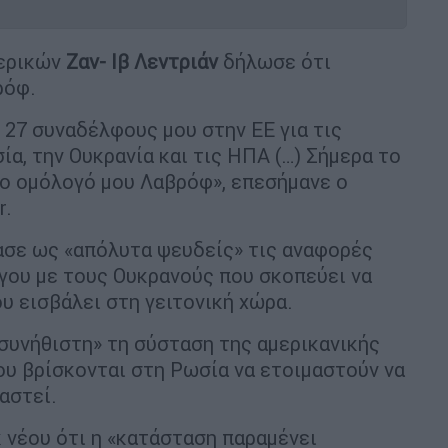
τερικών
Ζαν- Ιβ Λεντριάν
δήλωσε ότι
ρόφ.
27 συναδέλφους μου στην ΕΕ για τις
α, την Ουκρανία και τις ΗΠΑ (…) Σήμερα το
ο ομόλογό μου Λαβρόφ», επεσήμανε ο
r.
ασε ως «απόλυτα ψευδείς» τις αναφορές
γου με τους Ουκρανούς που σκοπεύει να
 εισβάλει στη γειτονική χώρα.
συνήθιστη» τη σύσταση της αμερικανικής
υ βρίσκονται στη Ρωσία να ετοιμαστούν να
αστεί.
 νέου ότι η «κατάσταση παραμένει