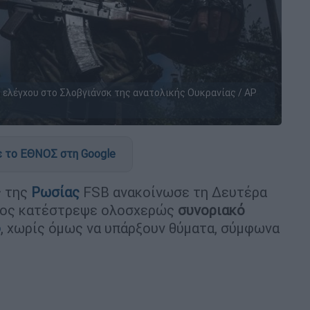
 ελέγχου στο Σλοβγιάνσκ της ανατολικής Ουκρανίας / AP
 το ΕΘΝΟΣ στη Google
ς της
Ρωσίας
FSB ανακοίνωσε τη Δευτέρα
αφος κατέστρεψε ολοσχερώς
συνοριακό
φ
, χωρίς όμως να υπάρξουν θύματα, σύμφωνα