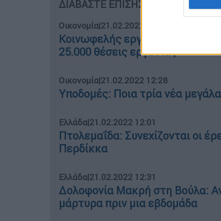
ΔΙΑΒΑΣΤΕ ΕΠΙΣΗΣ
Οικονομία
|
21.02.2022 12:13
Κοινωφελής εργασία ΟΑΕΔ: Ποιο
25.000 θέσεις εργασίας
Οικονομία
|
21.02.2022 12:28
Υποδομές: Ποια τρία νέα μεγάλ
Ελλάδα
|
21.02.2022 12:01
Πτολεμαΐδα: Συνεχίζονται οι έρε
Περδίκκα
Ελλάδα
|
21.02.2022 12:31
Δολοφονία Μακρή στη Βούλα: Αν
μάρτυρα πριν μια εβδομάδα