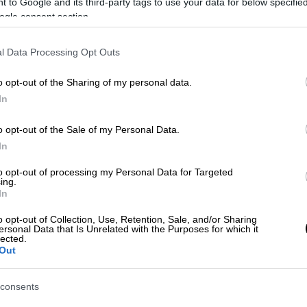
 to Google and its third-party tags to use your data for below specifi
 και των φιλορώσων αυτονομιστών στο
ogle consent section.
ταθεί από την Πέμπτη.
l Data Processing Opt Outs
1495703230969483267?
o opt-out of the Sharing of my personal data.
In
λόγος για συνάντηση με
o opt-out of the Sale of my Personal Data.
In
 είναι «πρόωρο» να γίνει λόγος για
to opt-out of processing my Personal Data for Targeted
ing.
σου προέδρου
Βλαντίμιρ Πούτιν
και του
In
τεν
, την οποία έχει ανακοινώσει η Γαλλία με
ς γύρω από την Ουκρανία.
o opt-out of Collection, Use, Retention, Sale, and/or Sharing
ersonal Data that Is Unrelated with the Purposes for which it
lected.
ι πρέπει να συνεχιστεί ο διάλογος σε
Out
ήταν πρόωρο να μιλήσουμε για
ωση συνόδων κορυφής», δήλωσε ο
consents
 Πεσκόφ.