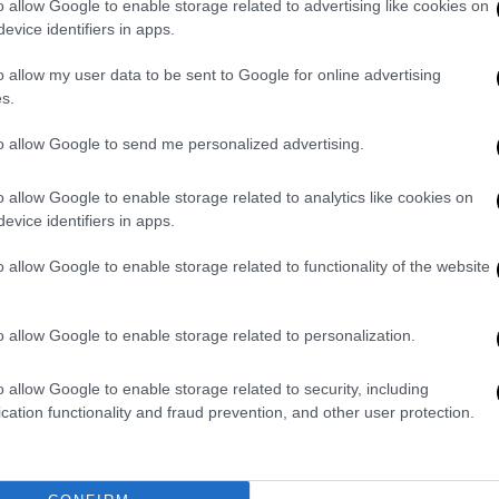
o allow Google to enable storage related to advertising like cookies on
evice identifiers in apps.
ηγέτες των κρατών (της Ρωσίας και των ΗΠΑ)
γώντας ότι έχουν πάντα τη δυνατότητα
o allow my user data to be sent to Google for online advertising
ύν «τηλεφωνικά ή με άλλον τρόπο».
s.
 σήμερα το μεσημέρι της συνάντησης του
to allow Google to send me personalized advertising.
o allow Google to enable storage related to analytics like cookies on
ι το βράδυ της Κυριακής προς Δευτέρα ότι
evice identifiers in apps.
πί της αρχής να πραγματοποιηθεί μια
o allow Google to enable storage related to functionality of the website
ίζοντας ότι οι συνομιλίες αυτές, οι οποίες
αθούν για να συμμετάσχουν «όλες οι
νική κρίση, με την προϋπόθεση ότι η
o allow Google to enable storage related to personalization.
o allow Google to enable storage related to security, including
ρικών της Ρωσίας
Σεργκέι Λαβρόφ
και των
cation functionality and fraud prevention, and other user protection.
ματισμένη για την Πέμπτη.