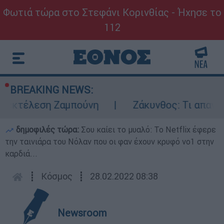
Φωτιά τώρα στο Στεφάνι Κορινθίας - Ήχησε το
112
BREAKING NEWS:
 εκτέλεση Ζαμπούνη
Ζάκυνθος: Τι απαντά 
δημοφιλές τώρα:
Σου καίει το μυαλό: Το Netflix έφερε
την ταινιάρα του Νόλαν που οι φαν έχουν κρυφό νο1 στην
καρδιά...
┋
Κόσμος
┋
28.02.2022 08:38
Newsroom