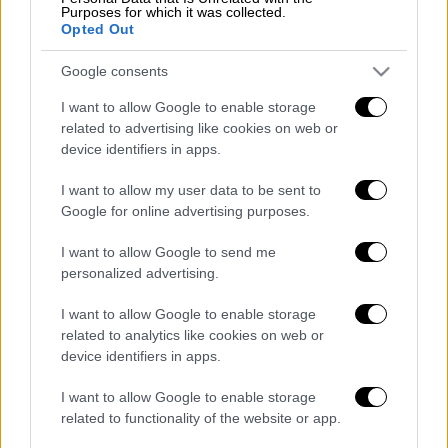
Κριμαίας και των ανταρτοκρατούμενων
Purposes for which it was collected.
Opted Out
περιοχών στην ανατολική Ουκρανία
εξαιρέθηκαν από την έρευνα, σύμφωνα με το
Google consents
BBC.
I want to allow Google to enable storage
related to advertising like cookies on web or
Σε ερώτηση σχετικά με τις πιθανότητες να
device identifiers in apps.
μπορέσει η Ουκρανία να αποκρούσει τη
ρωσική επίθεση
, το 70% απάντησε ότι
I want to allow my user data to be sent to
πιστεύει ότι είναι εφικτό.
Google for online advertising purposes.
Δείτε λεπτό προς λεπτό τις εξελίξεις στο
I want to allow Google to send me
personalized advertising.
live blog του ethnos.gr
I want to allow Google to enable storage
Διαβάστε ακόμη
related to analytics like cookies on web or
device identifiers in apps.
Δημιούργησαν με AI νέους ιούς μέσα σε
λίγες ώρες - Γιατί προβληματίζονται οι
I want to allow Google to enable storage
επιστήμονες
related to functionality of the website or app.