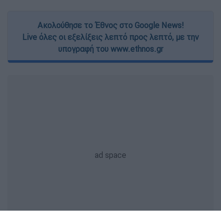
Ακολούθησε το Έθνος στο Google News!
Live όλες οι εξελίξεις λεπτό προς λεπτό, με την
υπογραφή του www.ethnos.gr