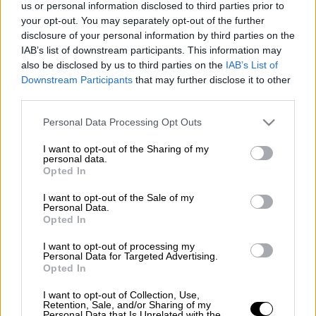
us or personal information disclosed to third parties prior to
your opt-out. You may separately opt-out of the further
Προσθέστε το ΕΘΝΟΣ στη Google
disclosure of your personal information by third parties on the
IAB’s list of downstream participants. This information may
Πάνω από το 90% των
Ουκρανών
δηλώνουν
also be disclosed by us to third parties on the
IAB’s List of
Downstream Participants
that may further disclose it to other
ότι υποστηρίζουν τον πρόεδρο
Βολοντίμιρ
third parties.
Ζελένσκι
, σύμφωνα με δημοσκόπηση που
διενήργησε το Σαββατοκύριακο ο
Please note that this website/app uses one or more Google
Personal Data Processing Opt Outs
services and may gather and store information including but
κοινωνιολογικός όμιλος Rating
.
not limited to your visit or usage behaviour. You may click to
I want to opt-out of the Sharing of my
personal data.
grant or deny consent to Google and its third-party tags to
Σύμφωνα με τα στοιχεία που
Opted In
use your data for below specified purposes in below Google
συγκεντρώθηκαν από δύο χιλιάδες
consent section.
I want to opt-out of the Sale of my
ερωτηθέντες από όλη την
Ουκρανία
, το 91%
Personal Data.
Opted In
των ερωτηθέντων υποστήριξε τον Ζελένσκι,
μόνο το 6% δήλωσε ότι δεν τον υποστηρίζει
I want to opt-out of processing my
Personal Data for Targeted Advertising.
και το 3% παρέμεινε αναποφάσιστο.
Opted In
Η υποστήριξη είναι τριπλάσια σε σχέση με
I want to opt-out of Collection, Use,
Retention, Sale, and/or Sharing of my
τον περασμένο Δεκέμβριο. Οι κάτοικοι της
Personal Data that Is Unrelated with the