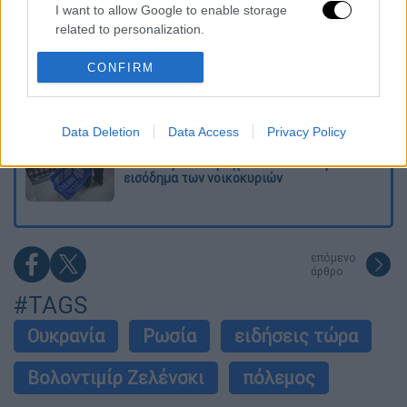
Σαν το τρομακτικό It: 15χρονο ντυμένος
I want to allow Google to enable storage
κλόουν μαχαίρωσε μέχρι θανάτου
ηλικιωμένο - Τον κατέγραψε κάμερα
related to personalization.
I want to allow Google to enable storage
CONFIRM
«Πόλεμος» για τους χρόνους των
related to security, including authentication
δρομολογίων: Τα σωματεία απαντούν στις
καταγγελίες, οι παρατάξεις περνούν στην
functionality and fraud prevention, and other
αντεπίθεση
user protection.
Data Deletion
Data Access
Privacy Policy
Κόλαφος ΟΟΣΑ: Στην τελευταία θέση η
Ελλάδα για το πραγματικό διαθέσιμο
εισόδημα των νοικοκυριών
επόμενο
άρθρο
#TAGS
Ουκρανία
Ρωσία
ειδήσεις τώρα
Βολοντιμίρ Ζελένσκι
πόλεμος