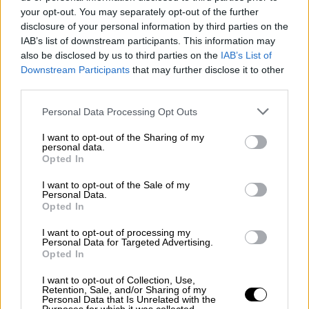
your opt-out. You may separately opt-out of the further
live blog του ethnos.gr
disclosure of your personal information by third parties on the
IAB’s list of downstream participants. This information may
Το υπουργείο Εξωτερικών της
Λευκορωσίας
also be disclosed by us to third parties on the
IAB’s List of
δημοσίευσε μια φωτογραφία από τον τόπο
Downstream Participants
that may further disclose it to other
διεξαγωγής των σημερινών
third parties.
διαπραγματεύσεων Ρωσίας-Ουκρανίας.
Please note that this website/app uses one or more Google
Personal Data Processing Opt Outs
services and may gather and store information including but
«Στη Λευκορωσία, όλα είναι έτοιμα για να
not limited to your visit or usage behaviour. You may click to
I want to opt-out of the Sharing of my
φιλοξενηθούν οι διαπραγματεύσεις Ρωσίας-
personal data.
grant or deny consent to Google and its third-party tags to
Opted In
Ουκρανίας. Περιμένοντας να φτάσουν οι
use your data for below specified purposes in below Google
αντιπροσωπείες», ανέφερε το υπουργείο σε
consent section.
I want to opt-out of the Sale of my
Personal Data.
tweet γύρω στις 9 το πρωί τοπική ώρα.
Opted In
⚡️🇷🇺🇧🇾🇺🇦In Belarus, everything
I want to opt-out of processing my
Personal Data for Targeted Advertising.
is ready to host Russia-Ukraine
Opted In
negotiations. Waiting for delegations
I want to opt-out of Collection, Use,
to arrive
Retention, Sale, and/or Sharing of my
pic.twitter.com/WSnPMyChwg
Personal Data that Is Unrelated with the