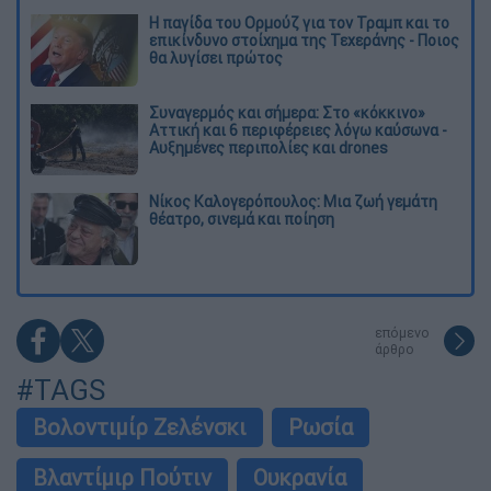
Η παγίδα του Ορμούζ για τον Τραμπ και το
επικίνδυνο στοίχημα της Τεχεράνης - Ποιος
θα λυγίσει πρώτος
Συναγερμός και σήμερα: Στο «κόκκινο»
Αττική και 6 περιφέρειες λόγω καύσωνα -
Αυξημένες περιπολίες και drones
Νίκος Καλογερόπουλος: Μια ζωή γεμάτη
θέατρο, σινεμά και ποίηση
επόμενο
άρθρο
#TAGS
Βολοντιμίρ Ζελένσκι
Ρωσία
Βλαντίμιρ Πούτιν
Ουκρανία