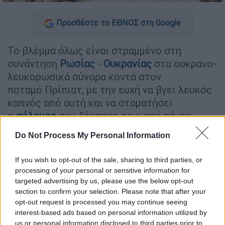
Προσθέστε το ΕΘΝΟΣ στη Google
Το βλέμμα όλως είναι στραμμένο στη
συνάντηση
Ρωσίας
-
Ουκρανίας
στα ουκρανο-
λευκορωσικά σύνορα κοντά στον
ποταμό Πρίπιατ, με την ευχή να βγει λευκός
καπνός από αυτή και να σταματήσει
ο
πόλεμος
που ξέσπασε πριν από πέντε
ημέρες.
Do Not Process My Personal Information
Ο Ουκρανός πρόεδρος Βολοντίμιρ Ζελένσκι
If you wish to opt-out of the sale, sharing to third parties, or
την Κυριακή ανακοίνωσε ότι οι ουκρανικές
processing of your personal or sensitive information for
και ρωσικές αντιπροσωπείες θα
targeted advertising by us, please use the below opt-out
συναντηθούν χωρίς προϋποθέσεις στο
section to confirm your selection. Please note that after your
Πριπιάτ της Λευκορωσίας.
opt-out request is processed you may continue seeing
interest-based ads based on personal information utilized by
Δείτε λεπτό προς λεπτό τις εξελίξεις στο
us or personal information disclosed to third parties prior to