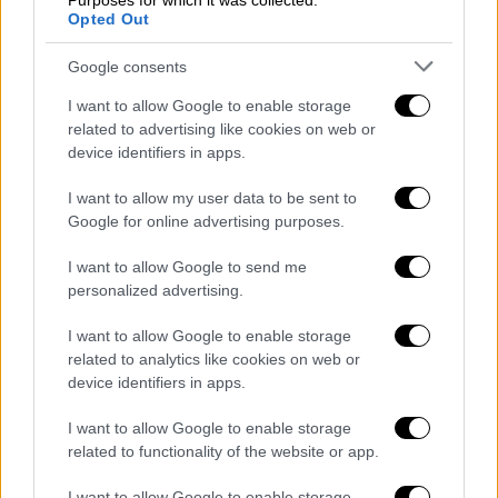
Purposes for which it was collected.
Opted Out
— Belarus MFA 🇧🇾 (@BelarusMFA)
February 28, 2022
Google consents
I want to allow Google to enable storage
Ο Ζελένσκι είπε ότι δεν είναι σίγουρος ότι
related to advertising like cookies on web or
θα σημειωθεί πρόοδος, αλλά ότι θα
device identifiers in apps.
προσπαθήσει.
I want to allow my user data to be sent to
«Θα πω ειλικρινά, όπως πάντα, ότι δεν
Google for online advertising purposes.
πιστεύω στο αποτέλεσμα αυτής της
I want to allow Google to send me
συνάντησης», είπε. «Αλλά ας
personalized advertising.
προσπαθήσουμε, ώστε κανένας πολίτης της
Ουκρανίας να μην έχει καμία αμφιβολία ότι
I want to allow Google to enable storage
related to analytics like cookies on web or
εγώ, ως πρόεδρος, δεν προσπάθησα να
device identifiers in apps.
σταματήσω τον πόλεμο όταν υπήρχε έστω
και μια ευκαιρία».
I want to allow Google to enable storage
related to functionality of the website or app.
ΔΙΑΒΑΣΤΕ ΕΠΙΣΗΣ
I want to allow Google to enable storage