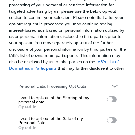
processing of your personal or sensitive information for
ακολουθήσουμε μια προσέγγιση που θα
targeted advertising by us, please use the below opt-out
ενέτεινε τον πόλεμο με οποιονδήποτε
section to confirm your selection. Please note that after your
τρόπο. Βλέπουμε ότι η ΕΕ δεν μπορεί να
opt-out request is processed you may continue seeing
ασκήσει μία αποτελεσματική διπλωματικά.
Η
interest-based ads based on personal information utilized by
Τουρκία αναπτύσσει τη δική της διπλωματία,
us or personal information disclosed to third parties prior to
your opt-out. You may separately opt-out of the further
μια διπλωματία που δεν μπορεί να ασκήσει η
disclosure of your personal information by third parties on the
ΕΕ.
Αυτό δείχνει ξεκάθαρα ότι δεν μπορεί να
IAB’s list of downstream participants. This information may
νοηθεί ΕΕ χωρίς την Τουρκία και ότι οι αξίες
also be disclosed by us to third parties on the
IAB’s List of
της ΕΕ δεν θα τηρηθούν ποτέ χωρίς την
Downstream Participants
that may further disclose it to other
third parties.
Τουρκία. Η προσέγγιση της Τουρκίας
σχετικά με την εφαρμογή του Μοντρέ
Please note that this website/app uses one or more Google
Personal Data Processing Opt Outs
εκτιμάται από όλο τον κόσμο.
services and may gather and store information including but
not limited to your visit or usage behaviour. You may click to
I want to opt-out of the Sharing of my
personal data.
Η Τουρκία συμμετέχει πάντα στις κυρώσεις
grant or deny consent to Google and its third-party tags to
Opted In
use your data for below specified purposes in below Google
του ΟΗΕ, αλλά παίρνουμε παράλληλα και τις
consent section.
I want to opt-out of the Sale of my
αποστάσεις μας από άλλες κυρώσεις. Το να
Personal Data.
μπορούμε να μιλάμε με τη
Ρωσία
είναι
Opted In