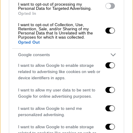
επίσης πολύτιμο, όσον αφορά τον
I want to opt-out of processing my
τερματισμό της εισβολής. Ως ισχυρή χώρα
Personal Data for Targeted Advertising.
Opted In
του ΝΑΤΟ, η αποφασιστική και βασισμένη
στις αρχές προσέγγισή μας να
I want to opt-out of Collection, Use,
Retention, Sale, and/or Sharing of my
αντιστεκόμαστε σε πραξικοπήματα και
Personal Data that Is Unrelated with the
Purposes for which it was collected.
εισβολές θα πρέπει να εκτιμηθεί από όλους.
Opted Out
Απαιτείται μία ανοιχτή διπλωματική γραμμή.
Google consents
Η Τουρκία είναι μια ισχυρή χώρα του ΝΑΤΟ.
I want to allow Google to enable storage
Έχει γίνει σαφές ότι χωρίς την Τουρκία, το
related to advertising like cookies on web or
ΝΑΤΟ θα ήταν άχρηστο».
device identifiers in apps.
I want to allow my user data to be sent to
ΔΙΑΒΑΣΤΕ ΕΠΙΣΗΣ
Google for online advertising purposes.
Πολιτική
|
07.03.2022 17:40
I want to allow Google to send me
Τσελίκ: Ο Ερντογάν θα θέσει όλα τα
personalized advertising.
ζητήματα στον Μητσοτάκη
I want to allow Google to enable storage
related to analytics like cookies on web or