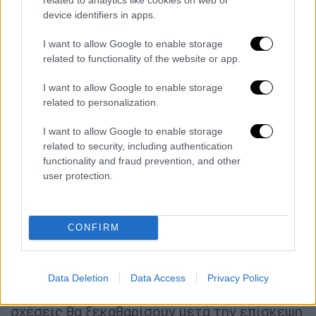
device identifiers in apps.
Επίσκεψη Χέρτζογκ στην Τουρκία
I want to allow Google to enable storage
related to functionality of the website or app.
Σχετικά με την επίσκεψη του Ισραηλινού
I want to allow Google to enable storage
προέδρου, Ισαάκ Χέρτζογκ, την Τετάρτη 9
related to personalization.
Μαρτίου, ο Ομέρ Τσελίκ δήλωσε ότι «γίνεται
σε μια κρίσιμη περίοδο κατά την οποία
I want to allow Google to enable storage
εκτυλίσσονται διάφορες εξελίξεις στην
related to security, including authentication
functionality and fraud prevention, and other
περιοχή, στη Μεσόγειο και στην Ουκρανία.
user protection.
Στη Μόσχα βρέθηκε και ο Ισραηλινός
πρωθυπουργός. Φυσικά το θέμα αυτό θα
συζητηθεί διεξοδικά μεταξύ των δύο
CONFIRM
προέδρων. Υπήρχε μια διακοπή στις
διμερείς σχέσεις. Νομίζω ότι θα καταστεί
σαφές τι βήματα πρέπει να ληφθούν. Το θέμα
Data Deletion
Data Access
Privacy Policy
της πρεσβείας και τα βήματα στις διμερείς
σχέσεις θα ξεκαθαρίσουν μετά την επίσκεψη