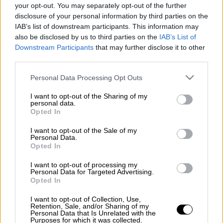
your opt-out. You may separately opt-out of the further
disclosure of your personal information by third parties on the
Προσθέστε το ΕΘΝΟΣ στη Google
IAB’s list of downstream participants. This information may
also be disclosed by us to third parties on the
IAB’s List of
Για δεύτερη συνεχόμενη ημέρα η καταιγίδα
Downstream Participants
that may further disclose it to other
third parties.
της
αφρικανικής σκόνης
που προέρχεται από
την
έρημο Σαχάρα
στροβιλίζεται πάνω από
Please note that this website/app uses one or more Google
Personal Data Processing Opt Outs
την
Ευρώπη
. Η ατμόσφαιρα σε
Μαδρίτη,
services and may gather and store information including but
not limited to your visit or usage behaviour. You may click to
I want to opt-out of the Sharing of my
Λονδίνο, Άμστερνταμ, Παρίσι, Βελιγράδι
και
personal data.
grant or deny consent to Google and its third-party tags to
άλλες πόλεις επηρεάζεται από τα
Opted In
use your data for below specified purposes in below Google
μικροσκοπικά σωματίδια που
ταξίδεψαν
consent section.
I want to opt-out of the Sale of my
χιλιάδες χιλιόμετρα κατά μήκος της
Personal Data.
Opted In
Μεσογείου.
I want to opt-out of processing my
Η ευρωπαϊκή υπηρεσία παρακολούθησης της
Personal Data for Targeted Advertising.
Opted In
ατμόσφαιρας Copernicus, ανακοίνωσε ότι η
μεγάλη μάζα σκόνης «
υποβαθμίζει την
I want to opt-out of Collection, Use,
Retention, Sale, and/or Sharing of my
ποιότητα του αέρα
σε μεγάλα τμήματα της
Personal Data that Is Unrelated with the
Purposes for which it was collected.