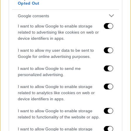
Ισπανίας, της Πορτογαλίας και την Γαλλίας».
Opted Out
Το κύριο βάρος της καταιγίδας επωμίζεται η
Ισπανία, ωστόσο, η σκόνη έχει εκτοξευθεί
Google consents
και σε πολύ μεγαλύτερες αποστάσεις,
I want to allow Google to enable storage
γεμίζονται κηλίδες ώχρας τα αυτοκίνητα
related to advertising like cookies on web or
στο βροχερό Παρίσι και απλώνοντας, ένα
device identifiers in apps.
λεπτό στρώμα κιτρινωπής «πούδρας» σε
I want to allow my user data to be sent to
μεγάλες εκτάσεις της Γηραιάς Ηπείρου.
Google for online advertising purposes.
Διαβάστε ακόμη
I want to allow Google to send me
personalized advertising.
Θρήνος για τον Λιονέλ Μέσι: Πέθανε στα 68
του χρόνια ο πατέρας του, Χόρχε
I want to allow Google to enable storage
related to analytics like cookies on web or
device identifiers in apps.
Φωτιά στην Αττικοβοιωτία: Πώς στήθηκε η
μεγάλη επιχείρηση διάσωσης - 254 πολίτες
I want to allow Google to enable storage
απομακρύνθηκαν διά θαλάσσης
related to functionality of the website or app.
Συναγερμός από τον ΕΦΕΤ: Ανακαλείται
I want to allow Google to enable storage