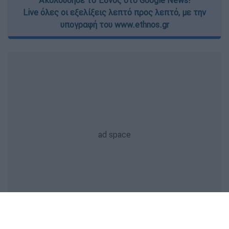
Ακολούθησε το Έθνος στο Google News!
Live όλες οι εξελίξεις λεπτό προς λεπτό, με την
υπογραφή του www.ethnos.gr