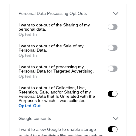
ορίων
third parties.
Please note that this website/app uses one or more Google
Personal Data Processing Opt Outs
services and may gather and store information including but
not limited to your visit or usage behaviour. You may click to
I want to opt-out of the Sharing of my
personal data.
grant or deny consent to Google and its third-party tags to
Opted In
use your data for below specified purposes in below Google
consent section.
I want to opt-out of the Sale of my
Personal Data.
Opted In
I want to opt-out of processing my
Personal Data for Targeted Advertising.
Opted In
I want to opt-out of Collection, Use,
Retention, Sale, and/or Sharing of my
Personal Data that Is Unrelated with the
Purposes for which it was collected.
Opted Out
Καιρός
|
15.02.2026 11:35
Google consents
Έκτακτο δελτίο επιδείνωσης καιρού:
I want to allow Google to enable storage
Καταιγίδες και θυελλώδεις άνεμοι -
related to advertising like cookies on web or