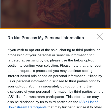
Do Not Process My Personal Information
If you wish to opt-out of the sale, sharing to third parties, or
processing of your personal or sensitive information for
targeted advertising by us, please use the below opt-out
Καιρός
|
02.04.2026 16:56
section to confirm your selection. Please note that after your
Η αφρικανική σκόνη σκέπασε την
opt-out request is processed you may continue seeing
Κρήτη: 77 φορές πάνω από το όριο
interest-based ads based on personal information utilized by
ασφαλείας οι συγκεντρώσεις
us or personal information disclosed to third parties prior to
your opt-out. You may separately opt-out of the further
Βάσει της ισχύουσας νομοθεσίας είναι τα 50
disclosure of your personal information by third parties on the
μg/m3 (μέση ημερήσια τιμή), και
IAB’s list of downstream participants. This information may
παρατηρήθηκε υπέρβαση σε όλη την Κρήτη
also be disclosed by us to third parties on the
IAB’s List of
με υπερδεκαπλάσιες συγκεντρώσεις των
Downstream Participants
that may further disclose it to other