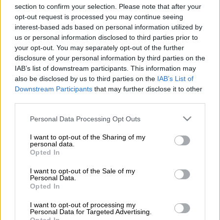
Προσθέστε το ΕΘΝΟΣ στη Google
section to confirm your selection. Please note that after your
opt-out request is processed you may continue seeing
interest-based ads based on personal information utilized by
Τη στιγμή που οι φωτογράφοι ζήτησαν από
us or personal information disclosed to third parties prior to
τον Αλέξη Τσίπρα να σταματήσει
your opt-out. You may separately opt-out of the further
προκειμένου να τον φωτογραφίσουν, τότε
disclosure of your personal information by third parties on the
μία μαύρη γάτα έκανε την εμφάνισή της.
IAB’s list of downstream participants. This information may
also be disclosed by us to third parties on the
IAB’s List of
Όπως φαίνεται στις φωτογραφίες, η μαύρη
Downstream Participants
that may further disclose it to other
γάτα περπάτησε μπροστά από τους
third parties.
επίσημους προσκεκλημένους χωρίς να…
Please note that this website/app uses one or more Google
Personal Data Processing Opt Outs
πτοείται.
services and may gather and store information including but
not limited to your visit or usage behaviour. You may click to
I want to opt-out of the Sharing of my
personal data.
https://twitter.com/ferit6549/status/1093049
grant or deny consent to Google and its third-party tags to
Opted In
use your data for below specified purposes in below Google
Η εμφάνισή της προκάλεσε πολλά χαμόγελα
consent section.
I want to opt-out of the Sale of my
Personal Data.
ενώ ο στενός συνεργάτης του Ερντογάν,
Opted In
Ιμπραήμ Καλίν έπαιξε μαζί της.
I want to opt-out of processing my
Personal Data for Targeted Advertising.
Yunan Başbakan Aleksis Çipras'ın