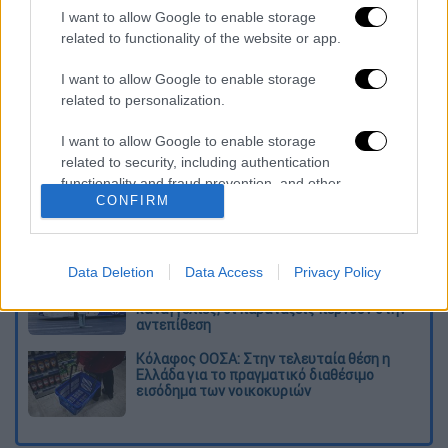
I want to allow Google to enable storage
Ακολουθήστε το ethnos.gr στο Instagram
related to functionality of the website or app.
Διαβάστε ακόμη
I want to allow Google to enable storage
related to personalization.
Δημιούργησαν με AI νέους ιούς μέσα σε
λίγες ώρες - Γιατί προβληματίζονται οι
I want to allow Google to enable storage
επιστήμονες
related to security, including authentication
functionality and fraud prevention, and other
Σαν το τρομακτικό It: 15χρονο ντυμένος
CONFIRM
user protection.
κλόουν μαχαίρωσε μέχρι θανάτου
ηλικιωμένο - Τον κατέγραψε κάμερα
Data Deletion
Data Access
Privacy Policy
«Πόλεμος» για τους χρόνους των
δρομολογίων: Τα σωματεία απαντούν στις
καταγγελίες, οι παρατάξεις περνούν στην
αντεπίθεση
Κόλαφος ΟΟΣΑ: Στην τελευταία θέση η
Ελλάδα για το πραγματικό διαθέσιμο
εισόδημα των νοικοκυριών