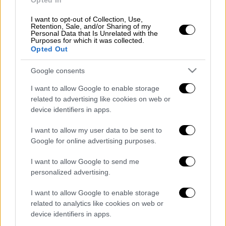
Opted In
Ayasofya ziyaretine 'kedi' sürprizi
I want to opt-out of Collection, Use,
pic.twitter.com/JbNE1bA63q
Retention, Sale, and/or Sharing of my
Personal Data that Is Unrelated with the
Purposes for which it was collected.
— TGRT HABER (@tgrthabertv)
Opted Out
February 6, 2019
Google consents
Ο πρωθυπουργός αρνήθηκε να κάνει κάποια
I want to allow Google to enable storage
δήλωση στους δημοσιογράφους, λέγοντας
related to advertising like cookies on web or
μόνο ότι είναι πολύ χαρούμενος που
device identifiers in apps.
βρίσκεται σε ένα τόσο ιστορικό μέρος.
I want to allow my user data to be sent to
Ωστόσο, σύμφωνα με τα τουρκικά μέσα
Google for online advertising purposes.
ενημέρωσης, η γατούλα βρίσκεται συνεχώς
I want to allow Google to send me
στην Αγία Σοφία, καθώς έχει μεγαλώσει εκεί
personalized advertising.
και είναι ιδιαίτερα αγαπητή και
εξοικειωμένη με τους επισκέπτες, ενώ
I want to allow Google to enable storage
related to analytics like cookies on web or
έκαναν λόγο για μία «έκπληξη που περίμενε
device identifiers in apps.
τον Έλληνα πρωθυπουργό».